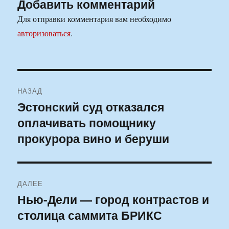
Добавить комментарий
Для отправки комментария вам необходимо
авторизоваться
.
Навигация
НАЗАД
по
Эстонский суд отказался
Предыдущая
оплачивать помощнику
запись:
записям
прокурора вино и беруши
ДАЛЕЕ
Нью-Дели — город контрастов и
Следующая
столица саммита БРИКС
запись: