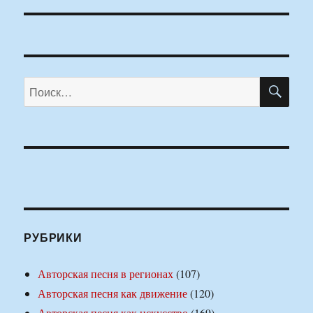
ПО
Искать:
РУБРИКИ
Авторская песня в регионах
(107)
Авторская песня как движение
(120)
Авторская песня как искусство
(169)