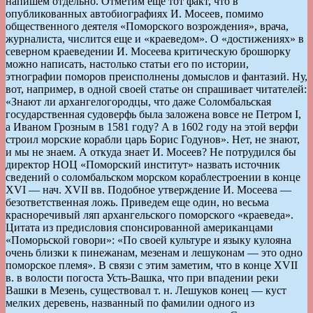
напишем отдельно. Отметим еще тот факт, что в
опубликованных автобиографиях И. Мосеев, помимо
общественного деятеля «Поморского возрождения», врача,
журналиста, числится еще и «краеведом». О «достижениях» в
северном краеведении И. Мосеева критическую брошюрку
можно написать, настолько статьи его по истории,
этнографии поморов преисполнены домыслов и фантазий. Ну,
вот, например, в одной своей статье он спрашивает читателей:
«Знают ли архангелогородцы, что даже Соломбальская
государственная судоверфь была заложена вовсе не Петром I,
а Иваном Грозным в 1581 году? А в 1602 году на этой верфи
строил морские корабли царь Борис Годунов». Нет, не знают,
и мы не знаем. А откуда знает И. Мосеев? Не потрудился бы
директор НОЦ «Поморский институт» назвать источник
сведений о соломбальском морском кораблестроении в конце
ХVI — нач. ХVII вв. Подобное утверждение И. Мосеева —
безответственная ложь. Приведем еще один, но весьма
красноречивый ляп архангельского поморского «краеведа».
Цитата из предисловия спонсированной американцами
«Поморьской говори»: «По своей культуре и языку кулояна
очень близки к пинежанам, мезенам и лешуконам — это одно
поморское племя». В связи с этим заметим, что в конце ХVII
в. в волости погоста Усть-Вашка, что при впадении реки
Вашки в Мезень, существовал т. н. Лешуков конец — куст
мелких деревень, названный по фамилии одного из