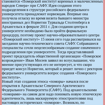
становится «Поморский институт коренных и малочисленных
народов Севера» при САФУ. Идея создания этого
подразделения в структуре российского федерального
университета принадлежит норвежцам. Впервые она
получила огласку во время визита бывшего министра
иностранных дел Норвегии Турвальда Столтенберга в
Архангельск в феврале 2011 г. Для создания центра в
университете необходимо было пройти формальную
процедуру, поэтому проект научно-образовательного центра
«Поморский институт» 15 июня сего года рассматривался на
заседании научно-технического совета САФУ. Собравшиеся
специалисты сочли нецелесообразным создание означенного
подразделения при университете. Тогда представлявший
проект председатель общественной организации «Поморское
возрождение» Иван Мосеев заявил во всеуслышание, что
мнение присутствующих его не интересует, и что скоро
приедет консул Норвегии, который и решит лично с ректором
федерального университета вопрос создания «Поморского
института».
Новый этап создания этноса «поморы» начался после
открытия в Архангельске Северного Арктического
Федерального Университета (САФУ). Под архангельскими
«поморами» на самом деле надо понимать новую этническую
идентичность, лишь маскируемую этностроителями под
настоящих исторических «поморов». Возникло, по