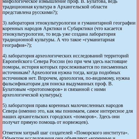
мифологическое измышление проф. В. Булатова, ведь
традиционная культура в Архангельской области
представлена русскими?);
3) лаборатория этнокультурологии и гуманитарной географии
коренных народов Арктики и Субарктики (что касается
этнокультурологии, то ведь уже создана лаборатория
традиционной культуры. А что такое «гуманитарная
география»?);
4) лаборатория археологических исследований территорий
Европейского Севера России (но при чем здесь настоящие
поморы, история которых прослеживается по письменных
источникам? Археология нужна тогда, когда подобных
источников нет. Впрочем, археология, по-видимому, нужна
фальсификаторам для поиска выдуманных проф. В.
Булатовым «протопоморов» и связанной с ними
археологической культуры);
5) лаборатория права коренных малочисленных народов
Севера (именно это, как мы понимаем, самое интересное для
наших архангельских городских «поморов». Здесь они
получат прямую помощь от норвежцев).
Отметим хитрый шаг создателей «Поморского института».
Объектом исследования они объявляют «коренные и