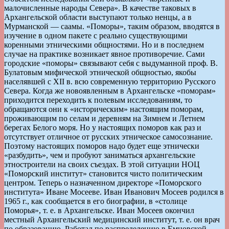
малочисленные народы Севера». В качестве таковых в
Архангельской области выступают только ненцы, а в
Мурманской — саамы. «Поморы», таким образом, вводятся в
изучение в одном пакете с реально существующими
коренными этническими общностями. Но и в последнем
случае на практике возникает явное противоречие. Сами
городские «поморы» связывают себя с выдуманной проф. В.
Булатовым мифической этнической общностью, якобы
населявшей с ХII в. всю современную территорию Русского
Севера. Когда же новоявленным в Архангельске «поморам»
приходится переходить к полевым исследованиям, то
обращаются они к «историческим» настоящим поморам,
проживающим по селам и деревням на Зимнем и Летнем
берегах Белого моря. Но у настоящих поморов как раз и
отсутствует отличное от русских этническое самосознание.
Поэтому настоящих поморов надо будет еще этнически
«разбудить», чем и пробуют заниматься архангельские
этностроители на своих съездах. В этой ситуации НОЦ
«Поморский институт» становится чисто политическим
центром. Теперь о назначенном директоре «Поморского
института» Иване Мосееве. Иван Иванович Мосеев родился в
1965 г., как сообщается в его биографии, в «столице
Поморья», т. е. в Архангельске. Иван Мосеев окончил
местный Архангельский медицинский институт, т. е. он врач
по образованию. Работал по распределению в Емцовской