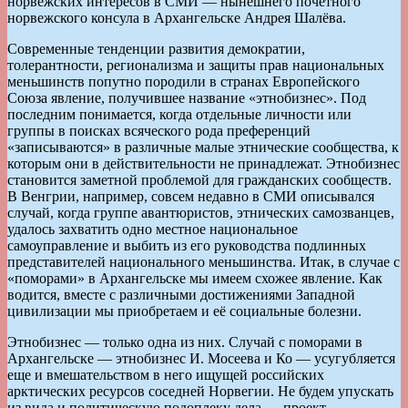
норвежских интересов в СМИ — нынешнего почетного
норвежского консула в Архангельске Андрея Шалёва.
Современные тенденции развития демократии,
толерантности, регионализма и защиты прав национальных
меньшинств попутно породили в странах Европейского
Союза явление, получившее название «этнобизнес». Под
последним понимается, когда отдельные личности или
группы в поисках всяческого рода преференций
«записываются» в различные малые этнические сообщества, к
которым они в действительности не принадлежат. Этнобизнес
становится заметной проблемой для гражданских сообществ.
В Венгрии, например, совсем недавно в СМИ описывался
случай, когда группе авантюристов, этнических самозванцев,
удалось захватить одно местное национальное
самоуправление и выбить из его руководства подлинных
представителей национального меньшинства. Итак, в случае с
«поморами» в Архангельске мы имеем схожее явление. Как
водится, вместе с различными достижениями Западной
цивилизации мы приобретаем и её социальные болезни.
Этнобизнес — только одна из них. Случай с поморами в
Архангельске — этнобизнес И. Мосеева и Ко — усугубляется
еще и вмешательством в него ищущей российских
арктических ресурсов соседней Норвегии. Не будем упускать
из вида и политическую подоплеку дела — проект