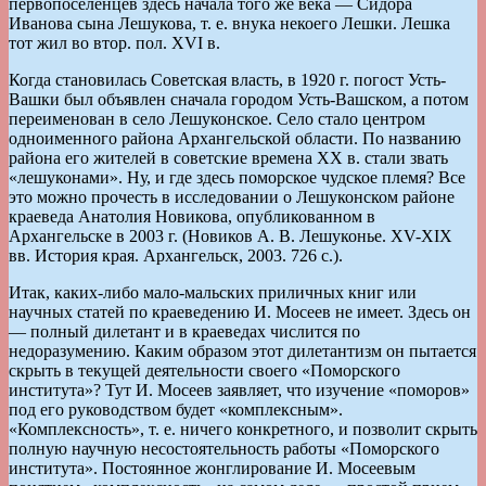
первопоселенцев здесь начала того же века — Сидора
Иванова сына Лешукова, т. е. внука некоего Лешки. Лешка
тот жил во втор. пол. ХVI в.
Когда становилась Советская власть, в 1920 г. погост Усть-
Вашки был объявлен сначала городом Усть-Вашском, а потом
переименован в село Лешуконское. Село стало центром
одноименного района Архангельской области. По названию
района его жителей в советские времена ХХ в. стали звать
«лешуконами». Ну, и где здесь поморское чудское племя? Все
это можно прочесть в исследовании о Лешуконском районе
краеведа Анатолия Новикова, опубликованном в
Архангельске в 2003 г. (Новиков А. В. Лешуконье. ХV-ХIХ
вв. История края. Архангельск, 2003. 726 с.).
Итак, каких-либо мало-мальских приличных книг или
научных статей по краеведению И. Мосеев не имеет. Здесь он
— полный дилетант и в краеведах числится по
недоразумению. Каким образом этот дилетантизм он пытается
скрыть в текущей деятельности своего «Поморского
института»? Тут И. Мосеев заявляет, что изучение «поморов»
под его руководством будет «комплексным».
«Комплексность», т. е. ничего конкретного, и позволит скрыть
полную научную несостоятельность работы «Поморского
института». Постоянное жонглирование И. Мосеевым