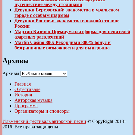
путешествие между столицами
Девушки Березовский: знакомства в уральском
городе с особым шармом
Девушки Ростова: знакомства в южной столице
России
Мартин Казино: Премиум-платформа для ценителей
азартных развлечений
Martin Casino 800: Рекордный 800% бонус и
безграничные возможности для выигрыша
Архивы
Архивы
Главная
О фестивале
История
Авторская музыка
Программа
Организаторы и спонсоры
Ильменский фестиваль авторской песни
© CopyRight 2013-
2016. Все права защищены