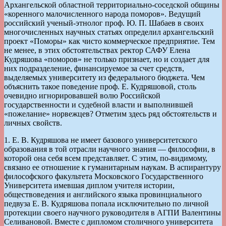
Архангельской областной территориально-соседской общины
«коренного малочисленного народа поморов». Ведущий
российский ученый-этнолог проф. Ю. П. Шабаев в своих
многочисленных научных статьях определил архангельский
проект «Поморы» как чисто коммерческое предприятие. Тем
не менее, в этих обстоятельствах ректор САФУ Елена
Кудряшова «поморов» не только признает, но и создает для
них подразделение, финансируемое за счет средств,
выделяемых университету из федерального бюджета. Чем
объяснить такое поведение проф. Е. Кудряшовой, столь
очевидно игнорировавшей волю Российской
государственности и судебной власти и выполнившей
«пожелание» норвежцев? Отметим здесь ряд обстоятельств и
личных свойств.
1. Е. В. Кудряшова не имеет базового университетского
образования в той отрасли научного знания — философии, в
которой она себя всем представляет. С этим, по-видимому,
связано ее отношение к гуманитарным наукам. В аспирантуру
философского факультета Московского Государственного
Университета имевшая диплом учителя истории,
обществоведения и английского языка провинциального
педвуза Е. В. Кудряшова попала исключительно по личной
протекции своего научного руководителя в АГПИ Валентины
Селивановой. Вместе с дипломом столичного университета