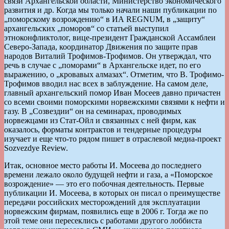
связи Архангельской области, Министерство экономического
развития и др. Когда мы только начали наши публикации по
„поморскому возрождению“ в ИА REGNUM, в „защиту“
архангельских „поморов“ со статьей выступил
этноконфликтолог, вице-президент Гражданской Ассамблеи
Северо-Запада, координатор Движения по защите прав
народов Виталий Трофимов-Трофимов. Он утверждал, что
речь в случае с „поморами“ в Архангельске идет, по его
выражению, о „кровавых алмазах“. Отметим, что В. Трофимо-
Трофимов вводил нас всех в заблуждение. На самом деле,
главный архангельский помор Иван Мосеев давно причастен
со всеми своими поморскими норвежскими связями к нефти и
газу. В „Созвездии“ он на семинарах, проводимых
норвежцами из Стат-Ойл и связанных с ней фирм, как
оказалось, форматы контрактов и тендерные процедуры
изучает и еще что-то рядом пишет в отраслевой медиа-проект
Sozvezdye Review.
Итак, основное место работы И. Мосеева до последнего
времени лежало около будущей нефти и газа, а «Поморское
возрождение» — это его побочная деятельность. Первые
публикации И. Мосеева, в которых он писал о преимуществе
передачи российских месторождений для эксплуатации
норвежским фирмам, появились еще в 2006 г. Тогда же по
этой теме они пересеклись с работами другого лоббиста