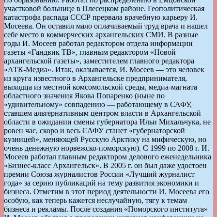
участковой больнице в Плесецком районе. Геополитическая
катастрофа распада СССР прервала врачебную карьеру И.
Мосеева. Он оставил мало оплачиваемый труд врача и нашел
себе место в коммерческих архангельских СМИ. В разные
годы И. Мосеев работал редактором отдела информации
газеты «Гандвик ТВ», главным редактором «Новой
архангельской газеты», заместителем главного редактора
«АТК-Медиа». Итак, оказывается, И. Мосеев — это человек
из круга известного в Архангельске предпринимателя,
выходца из местной комсомольской среды, медиа-магната
областного значения Якова Попаренко (ныне по
«удивительному» совпадению — работающему в САФУ,
ставшем альтернативным центром власти в Архангельской
области в ожидании смены губернатора Ильи Михальчука, не
ровен час, скоро и весь САФУ станет «губернаторской
кузницей», меняющей Русскую Арктику на мифическую, но
очень денежную норвежско-поморскую). С 1999 по 2008 г. И.
Мосеев работал главным редактором делового еженедельника
«Бизнес-класс Архангельск». В 2005 г. он был даже удостоен
премии Союза журналистов России «Лучший журналист
года» за серию публикаций на тему развития экономики и
бизнеса. Отметим в этот период деятельности И. Мосеева его
особую, как теперь кажется неслучайную, тягу к темам
бизнеса и рекламы. После создания «Поморского института»