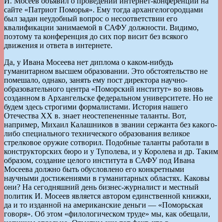
И. Мосеев объявил о проведении интернет-конференции на
сайте «Патриот Поморья». Ему тогда архангелогородцами
был задан неудобный вопрос о несоответствии его
квалификации занимаемой в САФУ должности. Видимо,
поэтому та конференция до сих пор висит без всякого
движения и ответа в интернете.
Да, у Ивана Мосеева нет диплома о каком-нибудь
гуманитарном высшем образовании. Это обстоятельство не
помешало, однако, занять ему пост директора научно-
образовательного центра «Поморский институт» во вновь
созданном в Архангельске федеральном университете. Но не
будем здесь строгими формалистами. История нашего
Отечества ХХ в. знает неостепененные таланты. Вот,
например, Михаил Калашников в звании сержанта без какого-
либо специального технического образования великое
стрелковое оружие сотворил. Подобные таланты работали в
конструкторских бюро и у Туполева, и у Королева и др. Таким
образом, создание целого института в САФУ под Ивана
Мосеева должно быть обусловлено его конкретными
научными достижениями в гуманитарных областях. Каковы
они? На сегодняшний день бизнес-журналист и местный
политик И. Мосеев является автором единственной книжки,
да и то изданной на американские деньги — «Поморьская
говоря». Об этом «филологическом труде» мы, как обещали,