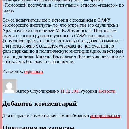
«Поморской республики» с титульным этносом «поморы» во
главе.
Самое возмутительное в истории с созданием в САФУ
«Поморского института» то, что открытие его случилось в
Архангельске под юбилей М. В. Ломоносова. Под знаком
имени великого русского ученого в САФУ совершается
форменное преступление против науки и здравого смысла —
для псевдоученых создается учреждение под очевидную
фальсификацию и политическую мистификацию, за которые
сам, подлинный Михаил Васильевич Ломоносов, не считаясь
с титулами, бил бока и физиономии.
Источник:
regnum.ru
Автор
Опубликовано
11.12.2011
Рубрики
Новости
Добавить комментарий
Для отправки комментария вам необходимо
авторизоваться
.
Навигация по записям