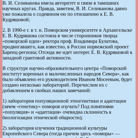
В. И. Селиванова имела авторитет и связи в тамошних
научных кругах. Правда, заметим, В. И. Селиванова давно
уже пожалела о содеянном ею по отношению к Е. В.
Кудряшовой;
2. В 1990-е г. в т. н. Поморском университете в Архангельске
Е. В. Кудряшова состояла в числе сторонников творца
«поморской идеи» ректора проф. Владимира Булатова,
продвигавшего, как известно, в России норвежский проект
Баренц-региона; Отсюда же идет интерес Е. В. Кудряшовой к
западной грантовой активности.
В структуре научно-образовательного центра «Поморский
институт коренных и малочисленных народов Севера», как
было объявлено его руководителем Иваном Мосеевым, будет
создано несколько лабораторий. Перечислим их с
добавлением в скобках наших замечаний:
1) лаборатория популяционной этногенетики и адаптации
(зачем «генетику» поморов изучать? Под понятиями
«популяция» и «адаптация» очевидна склонность к
биологизации этнической общности);
2) лаборатория изучения традиционной культуры
Европейского Севера (тогда причем здесь «поморы» —