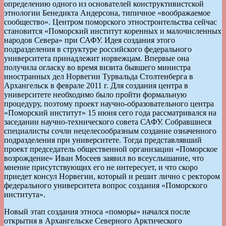
определению одного из основателей конструктивистской
этнологии Бенедикта Андерсона, типичное «воображаемое
сообщество». Центром поморского этностроительства сейчас
становится «Поморский институт коренных и малочисленных
народов Севера» при САФУ. Идея создания этого
подразделения в структуре российского федерального
университета принадлежит норвежцам. Впервые она
получила огласку во время визита бывшего министра
иностранных дел Норвегии Турвальда Столтенберга в
Архангельск в феврале 2011 г. Для создания центра в
университете необходимо было пройти формальную
процедуру, поэтому проект научно-образовательного центра
«Поморский институт» 15 июня сего года рассматривался на
заседании научно-технического совета САФУ. Собравшиеся
специалисты сочли нецелесообразным создание означенного
подразделения при университете. Тогда представлявший
проект председатель общественной организации «Поморское
возрождение» Иван Мосеев заявил во всеуслышание, что
мнение присутствующих его не интересует, и что скоро
приедет консул Норвегии, который и решит лично с ректором
федерального университета вопрос создания «Поморского
института».
Новый этап создания этноса «поморы» начался после
открытия в Архангельске Северного Арктического