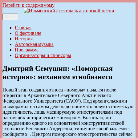
Перейти к содержимому
Меню
Ильменский фестиваль авторской песни
Главная
О фестивале
История
Авторская музыка
Программа
Организаторы и спонсоры
Дмитрий Семушин: «Поморская
истерия»: механизм этнобизнеса
Новый этап создания этноса «поморы» начался после
открытия в Архангельске Северного Арктического
Федерального Университета (САФУ). Под архангельскими
«поморами» на самом деле надо понимать новую этническую
идентичность, лишь маскируемую этностроителями под
настоящих исторических «поморов». Возникло, по
определению одного из основателей конструктивистской
этнологии Бенедикта Андерсона, типичное «воображаемое
сообщество». Центром поморского этностроительства сейчас