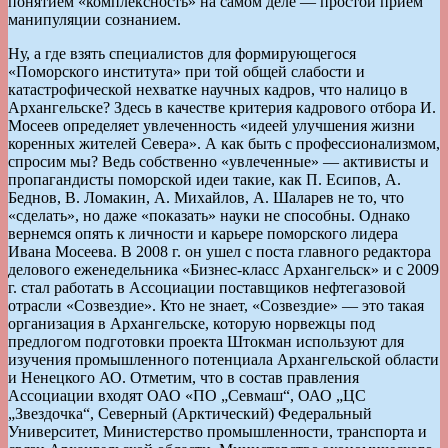
понятием «комплексность» на самом деле — простой прием
манипуляции сознанием.
Ну, а где взять специалистов для формирующегося
«Поморского института» при той общей слабости и
катастрофической нехватке научных кадров, что налицо в
Архангельске? Здесь в качестве критерия кадрового отбора И.
Мосеев определяет увлеченность «идеей улучшения жизни
коренных жителей Севера». А как быть с профессионализмом,
спросим мы? Ведь собственно «увлеченные» — активисты и
пропагандисты поморской идеи такие, как П. Есипов, А.
Беднов, В. Ломакин, А. Михайлов, А. Шаларев не то, что
«сделать», но даже «показать» науки не способны. Однако
вернемся опять к личности и карьере поморского лидера
Ивана Мосеева. В 2008 г. он ушел с поста главного редактора
делового еженедельника «Бизнес-класс Архангельск» и с 2009
г. стал работать в Ассоциации поставщиков нефтегазовой
отрасли «Созвездие». Кто не знает, «Созвездие» — это такая
организация в Архангельске, которую норвежцы под
предлогом подготовки проекта Штокман используют для
изучения промышленного потенциала Архангельской области
и Ненецкого АО. Отметим, что в состав правления
Ассоциации входят ОАО «ПО „Севмаш“, ОАО „ЦС
„Звездочка“, Северный (Арктический) Федеральный
Университет, Министерство промышленности, транспорта и