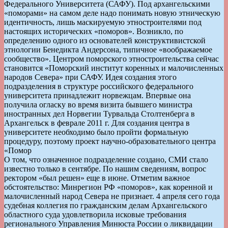
Федерального Университета (САФУ). Под архангельскими
«поморами» на самом деле надо понимать новую этническую
идентичность, лишь маскируемую этностроителями под
настоящих исторических «поморов». Возникло, по
определению одного из основателей конструктивистской
этнологии Бенедикта Андерсона, типичное «воображаемое
сообщество». Центром поморского этностроительства сейчас
становится «Поморский институт коренных и малочисленных
народов Севера» при САФУ. Идея создания этого
подразделения в структуре российского федерального
университета принадлежит норвежцам. Впервые она
получила огласку во время визита бывшего министра
иностранных дел Норвегии Турвальда Столтенберга в
Архангельск в феврале 2011 г. Для создания центра в
университете необходимо было пройти формальную
процедуру, поэтому проект научно-образовательного центра
«Помор
О том, что означенное подразделение создано, СМИ стало
известно только в сентябре. По нашим сведениям, вопрос
ректором «был решен» еще в июне. Отметим важное
обстоятельство: Минрегион РФ «поморов», как коренной и
малочисленный народ Севера не признает. 4 апреля сего года
судебная коллегия по гражданским делам Архангельского
областного суда удовлетворила исковые требования
регионального Управления Минюста России о ликвидации