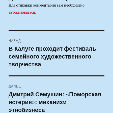
Для отправки комментария вам необходимо
авторизоваться
.
Навигация
НАЗАД
по
В Калуге проходит фестиваль
Предыдущая
семейного художественного
запись:
записям
творчества
ДАЛЕЕ
Дмитрий Семушин: «Поморская
Следующая
истерия»: механизм
запись:
этнобизнеса