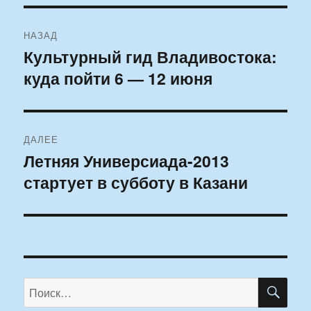
Навигация
НАЗАД
по
Культурный гид Владивостока:
Предыдущая
куда пойти 6 — 12 июня
запись:
записям
ДАЛЕЕ
Летняя Универсиада-2013
Следующая
стартует в субботу в Казани
запись:
ПО
Искать: