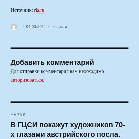
Источник:
ria.ru
Автор
Опубликовано
Рубрики
04.03.2011
Новости
Добавить комментарий
Для отправки комментария вам необходимо
авторизоваться
.
Навигация
НАЗАД
по
В ГЦСИ покажут художников 70-
Предыдущая
х глазами австрийского посла.
запись:
записям