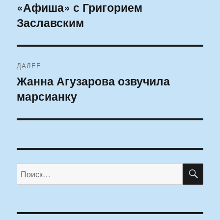
«Афиша» с Григорием
Заславским
ДАЛЕЕ
Жанна Агузарова озвучила
Следующая
марсианку
запись:
ПО
Искать: