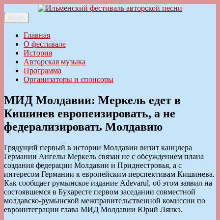
Перейти
к
Меню
Ильменский фестиваль авторской песни
содержимому
Главная
О фестивале
История
Авторская музыка
Программа
Организаторы и спонсоры
МИД Молдавии: Меркель едет в
Кишинев европеизировать, а не
федерализировать Молдавию
Грядущий первый в истории Молдавии визит канцлера
Германии Ангелы Меркель связан не с обсуждением плана
создания федерации Молдавии и Приднестровья, а с
интересом Германии к европейским перспективам Кишинева.
Как сообщает румынское издание Adevarul, об этом заявил на
состоявшемся в Бухаресте первом заседании совместной
молдавско-румынской межправительственной комиссии по
евроинтеграции глава МИД Молдавии Юрий Лянкэ.