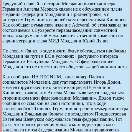
Грядущий первый в истории Молдавии визит канцлера
Германии Ангелы Меркель связан не с обсуждением плана
создания федерации Молдавии и Приднестровья, а с
интересом Германии к европейским перспективам Кишинева.
Как сообщает румынское издание Adevarul, об этом заявил на
состоявшемся в Бухаресте первом заседании совместной
молдавско-румынской межправительственной комиссии по
евроинтеграции глава МИД Молдавии Юрий Лянкэ.
По словам Лянкэ, в ходе визита будут обсуждаться проблемы
Молдавии на пути в ЕС в условиях «растущего интереса
Германии к Республике Молдова». «С федерализацией
Молдавии это не имеет ничего общего», — добавил министр.
Как сообщало ИА REGNUM, ранее лидер Партии
социалистов Молдавии, депутат парламента Игорь Додон,
комментируя известие о визите канцлера Германии в
Кишинев, заявил, что Ангела Меркель является «надежным
сторонником идеи федерализации Молдавии». Додон также
сообщил со ссылкой на свои источники, что в ходе
состоявшейся 20 июня в Германии встречи премьер-министра
Молдавии Владимира Филата с президентом Приднестровья
Евгением Шевчуком обсуждалась тема федерализации. Тот
факт, что проект решения молдавско-приднестровского
конфликта путем федерализации Молдавии продвигается