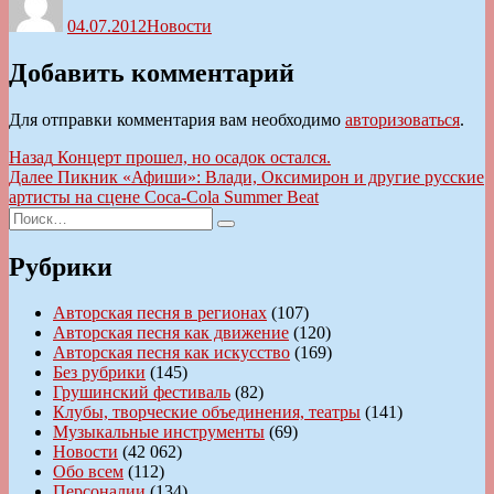
04.07.2012
Новости
Добавить комментарий
Для отправки комментария вам необходимо
авторизоваться
.
Навигация
Предыдущая
Назад
Концерт прошел, но осадок остался.
запись:
Следующая
Далее
Пикник «Афиши»: Влади, Оксимирон и другие русские
по
запись:
артисты на сцене Coca-Cola Summer Beat
записям
Искать:
Поиск
Рубрики
Авторская песня в регионах
(107)
Авторская песня как движение
(120)
Авторская песня как искусство
(169)
Без рубрики
(145)
Грушинский фестиваль
(82)
Клубы, творческие объединения, театры
(141)
Музыкальные инструменты
(69)
Новости
(42 062)
Обо всем
(112)
Персоналии
(134)