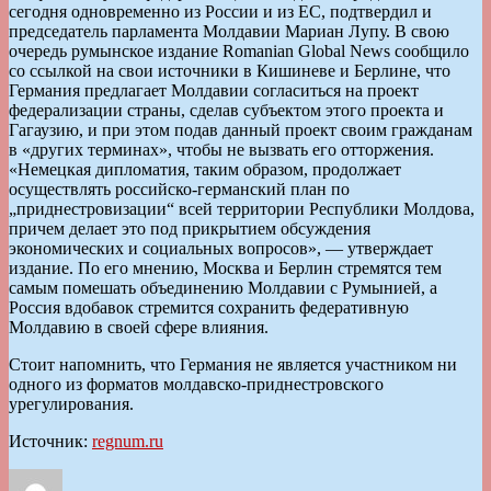
сегодня одновременно из России и из ЕС, подтвердил и
председатель парламента Молдавии Мариан Лупу. В свою
очередь румынское издание Romanian Global News сообщило
со ссылкой на свои источники в Кишиневе и Берлине, что
Германия предлагает Молдавии согласиться на проект
федерализации страны, сделав субъектом этого проекта и
Гагаузию, и при этом подав данный проект своим гражданам
в «других терминах», чтобы не вызвать его отторжения.
«Немецкая дипломатия, таким образом, продолжает
осуществлять российско-германский план по
„приднестровизации“ всей территории Республики Молдова,
причем делает это под прикрытием обсуждения
экономических и социальных вопросов», — утверждает
издание. По его мнению, Москва и Берлин стремятся тем
самым помешать объединению Молдавии с Румынией, а
Россия вдобавок стремится сохранить федеративную
Молдавию в своей сфере влияния.
Стоит напомнить, что Германия не является участником ни
одного из форматов молдавско-приднестровского
урегулирования.
Источник:
regnum.ru
Автор
Опубликовано
Рубрики