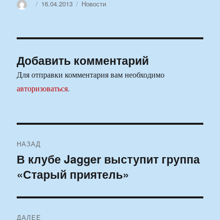
Автор
Опубликовано
Рубрики
16.04.2013
Новости
Добавить комментарий
Для отправки комментария вам необходимо
авторизоваться
.
Навигация
НАЗАД
по
В клубе Jagger выступит группа
Предыдущая
«Старый приятель»
запись:
записям
ДАЛЕЕ