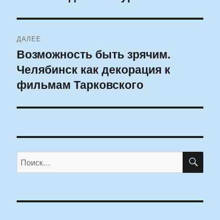
запись:
записям
ДАЛЕЕ
Возможность быть зрячим.
Следующая
Челябинск как декорация к
запись:
фильмам Тарковского
ПО
Искать: