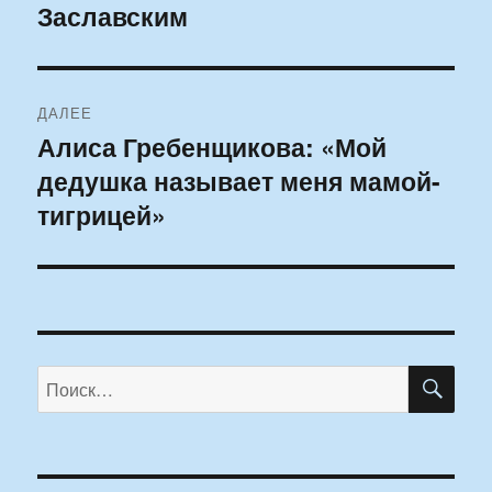
Заславским
ДАЛЕЕ
Алиса Гребенщикова: «Мой
Следующая
дедушка называет меня мамой-
запись:
тигрицей»
ПО
Искать: