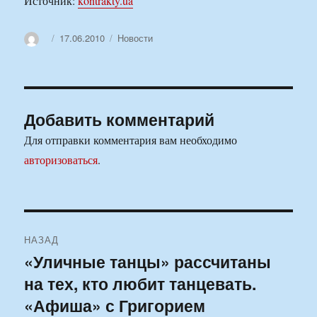
Источник:
kontrakty.ua
Автор
Опубликовано
Рубрики
17.06.2010
Новости
Добавить комментарий
Для отправки комментария вам необходимо
авторизоваться
.
Навигация
НАЗАД
по
«Уличные танцы» рассчитаны
Предыдущая
на тех, кто любит танцевать.
запись:
записям
«Афиша» с Григорием