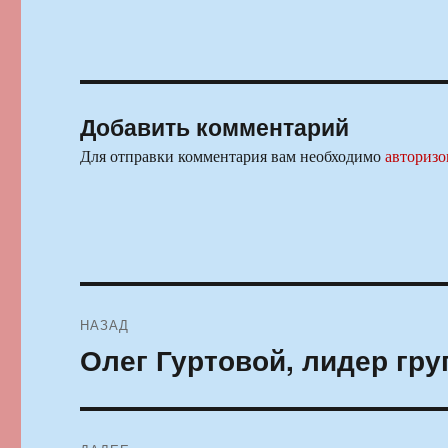
Добавить комментарий
Для отправки комментария вам необходимо
авторизо
Навигация
НАЗАД
по
Олег Гуртовой, лидер гр
Предыдущая
запись:
записям