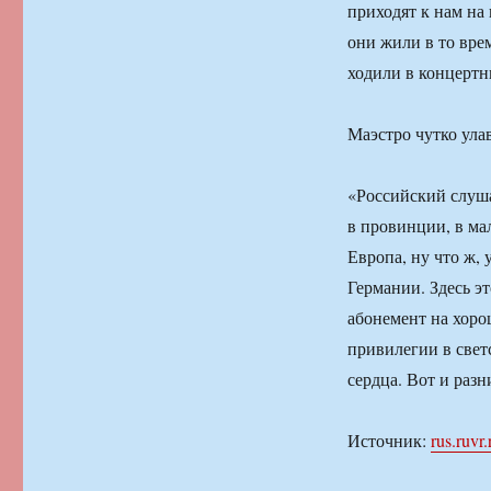
приходят к нам на 
они жили в то вре
ходили в концертн
Маэстро чутко ула
«Российский слуша
в провинции, в ма
Европа, ну что ж, 
Германии. Здесь э
абонемент на хоро
привилегии в светс
сердца. Вот и разн
Источник:
rus.ruvr.