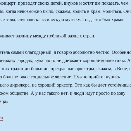
концерт, приводят своих детей, внуков и хотят им показать, чем
мя, когда невозможно было, скажем, ходить в храм, молиться. Он
ые залы, слушали классическую музыку. Тогда это был храм».
вливает разницу между публикой разных стран.
тель самый благодарный, я говорю абсолютно честно. Особенн
леньких городах, куда часто не доезжают хорошие коллективы. А
у них традиции большие, прекрасные оркестры, скажем, в Вене, 
то больше такое социальное явление. Нужно прийти, купить
шего дирижера, на хороший оркестр. Это как бы дает устойчивы
ком обществе. А у нас такого нет, и люди идут просто по зову
ица».
ru