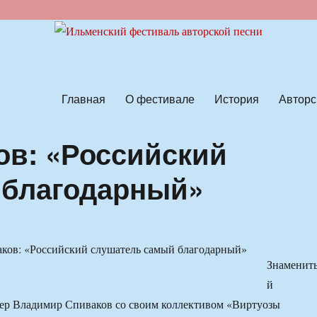
ской песни
Главная
О фестивале
История
Авторс
в: «Российский
 благодарный»
Знаменит
й
ер Владимир Спиваков со своим коллективом «Виртуозы