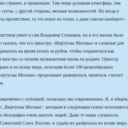
 ни странно, в провинции. Там чище духовная атмосфера, там
суеты, с другой стороны, меньше возможностей. Но когда у
сть препятствие, то это вовсе не плохо, а даже совсем наоборот».
ятствия умеет и сам Владимир Спиваков, их в его жизни было
о сказать, что его оркестру «Виртуозы Москвы» в сложные для
ришлось на время уехать за рубеж, чтобы сохраниться как
я маэстро со своими музыкантами вновь на родине. Оркестр
тране и по всему миру, исполняя более 100 разнообразных
Виртуозы Москвы» продолжают развиваться, меняться, считает
в.
временно с публикой, поскольку мы современники. И, в общем
то „Виртуозы Москвы“, которым в следующем сезоне исполняетс
тью биографии очень многих людей. Даже те наши слушатели,
Советский Союз, Россию, и судьба их разбросала по всему миру,