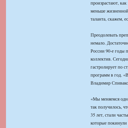
произрастают, как
меньше жизненной 
таланта, скажем, е
Преодолевать преп
немало. Достаточн
России 90-е годы п
коллектив. Сегодн
гастролирует по с
программ в год. «
Владимир Спивако
«Мы меняемся одно
так получилось, ч
35 лет, стали час
которые покинули 