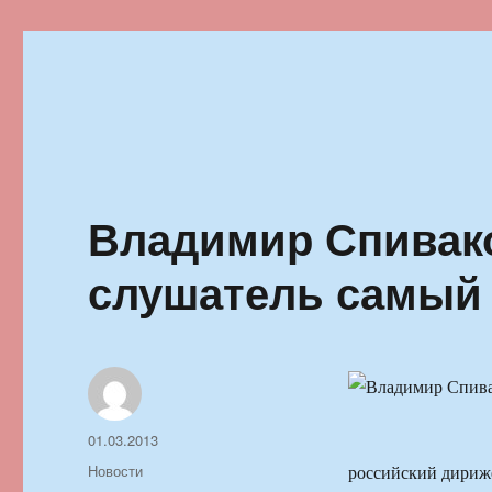
Ильменский фестиваль автор
Владимир Спивако
слушатель самый
Автор
Опубликовано
01.03.2013
Рубрики
Новости
российский дириж