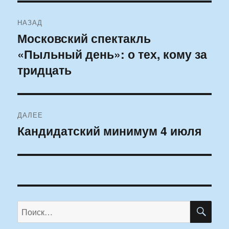
Навигация
НАЗАД
по
Московский спектакль
Предыдущая
«Пыльный день»: о тех, кому за
запись:
записям
тридцать
ДАЛЕЕ
Кандидатский минимум 4 июля
Следующая
запись:
ПО
Искать: