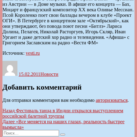
из Австрии — в Доме музыки. В афише его концерта — Бах,
Моцарт и французский композитор ХХ века Оливье Мессиан.
Псой Короленко поет свои баллады вечером в клубе «Проект
ОГИ». В Петербурге в концертном зале «Октябрьский», как
они утверждают, без повода поют песни «Битлз» Лариса
Долина, Пелагея, Николай Расторгуев, Игорь Скляр, Иван
Ургант и даже детский хор радио и телевидения. «Афиша» с
Григорием Заславским на радио «Вести ФМ»
Источник:
vesti.ru
Автор
Опубликовано
Рубрики
15.02.2011
Новости
Добавить комментарий
Для отправки комментария вам необходимо
авторизоваться
.
Навигация
Предыдущая
Назад
Фестиваль танца в Индии открылся выступлением
запись:
российской балетной труппы
по
Следующая
Далее
«Все меняется на наших глазах, реальность быстрее
записям
запись:
вымысла»
Искать:
Поиск