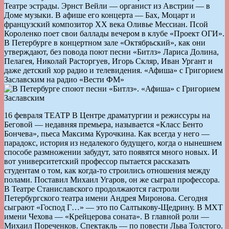
Театре эстрады. Эрнст Вейли — органист из Австрии — в
Доме музыки. В афише его концерта — Бах, Моцарт и
французский композитор ХХ века Оливье Мессиан. Псой
Короленко поет свои баллады вечером в клубе «Проект ОГИ».
В Петербурге в концертном зале «Октябрьский», как они
утверждают, без повода поют песни «Битлз» Лариса Долина,
Пелагея, Николай Расторгуев, Игорь Скляр, Иван Ургант и
даже детский хор радио и телевидения. «Афиша» с Григорием
Заславским на радио «Вести ФМ»
16 февраля ТЕАТР В Центре драматургии и режиссуры на
Беговой — недавняя премьера, называется «Класс Бенто
Бончева», пьеса Максима Курочкина. Как всегда у него —
парадокс, история из недалекого будущего, когда о нынешнем
способе размножении забудут, зато появятся много новых. И
вот университетский профессор пытается рассказать
студентам о том, как когда-то строились отношения между
полами. Поставил Михаил Угаров, он же сыграл профессора.
В Театре Станиславского продолжаются гастроли
Петербургского театра имени Андрея Миронова. Сегодня
сыграют «Господ Г…» — это по Салтыкову-Щедрину. В МХТ
имени Чехова — «Крейцерова соната». В главной роли —
Михаил Пореченков. Спектакль — по повести Льва Толстого.