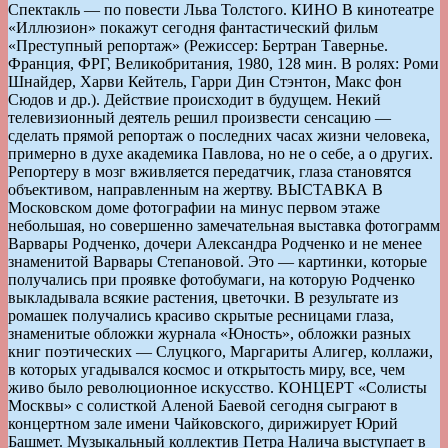
Спектакль — по повести Льва Толстого. КИНО В кинотеатре
«Иллюзион» покажут сегодня фантастический фильм
«Преступный репортаж» (Режиссер: Бертран Тавернье.
Франция, ФРГ, Великобритания, 1980, 128 мин. В ролях: Роми
Шнайдер, Харви Кейтель, Гарри Дин Стэнтон, Макс фон
Сюдов и др.). Действие происходит в будущем. Некий
телевизионный деятель решил произвести сенсацию —
сделать прямой репортаж о последних часах жизни человека,
примерно в духе академика Павлова, но не о себе, а о других.
Репортеру в мозг вживляется передатчик, глаза становятся
объективом, направленным на жертву. ВЫСТАВКА В
Московском доме фотографии на минус первом этаже
небольшая, но совершенно замечательная выставка фотограмм
Варвары Родченко, дочери Александра Родченко и не менее
знаменитой Варвары Степановой. Это — картинки, которые
получались при проявке фотобумаги, на которую Родченко
выкладывала всякие растения, цветочки. В результате из
ромашек получались красиво скрытые ресницами глаза,
знаменитые обложки журнала «Юность», обложки разных
книг поэтических — Слуцкого, Маргариты Алигер, коллажи,
в которых угадывался космос и открытость миру, все, чем
живо было революционное искусство. КОНЦЕРТ «Солисты
Москвы» с солисткой Аленой Баевой сегодня сыграют в
концертном зале имени Чайковского, дирижирует Юрий
Башмет. Музыкальный коллектив Петра Налича выступает в