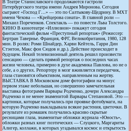
В Театре Станиславского продолжаются гастроли
Петербургского театра имени Андрея Миронова. Сегодня
сыграют «Господ Г…» — это по Салтыкову-Щедрину. В МХТ
имени Чехова — «Крейцерова соната». В главной роли —
Михаил Пореченков. Спектакль — по повести Льва Толстого.
КИНО В кинотеатре «Иллюзион» покажут сегодня
фантастический фильм «Преступный репортаж» (Режиссер:
Бертран Тавернье. Франция, ФРГ, Великобритания, 1980, 128
мин. В ролях: Роми Шнайдер, Харви Кейтель, Гарри Дин
Стэнтон, Макс фон Сюдов и др.). Действие происходит в
будущем. Некий телевизионный деятель решил произвести
сенсацию — сделать прямой репортаж о последних часах
жизни человека, примерно в духе академика Павлова, но не о
себе, а о других. Репортеру в мозг вживляется передатчик,
глаза становятся объективом, направленным на жертву.
ВЫСТАВКА В Московском доме фотографии на минус
первом этаже небольшая, но совершенно замечательная
выставка фотограмм Варвары Родченко, дочери Александра
Родченко и не менее знаменитой Варвары Степановой. Это —
картинки, которые получались при проявке фотобумаги, на
которую Родченко выкладывала всякие растения, цветочки. В
результате из ромашек получались красиво скрытые
ресницами глаза, знаменитые обложки журнала «Юность»,
обложки разных книг поэтических — Слуцкого, Маргариты
Алигер, коллажи, в которых угадывался космос и открытость