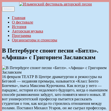
Перейти
к
Меню
Ильменский фестиваль авторской песни
содержимому
Главная
О фестивале
История
Авторская музыка
Программа
Организаторы и спонсоры
В Петербурге споют песни «Битлз».
«Афиша» с Григорием Заславским
16 февраля ТЕАТР В Центре драматургии и режиссуры на
Беговой — недавняя премьера, называется «Класс Бенто
Бончева», пьеса Максима Курочкина. Как всегда у него —
парадокс, история из недалекого будущего, когда о нынешнем
способе размножении забудут, зато появятся много новых. И
вот университетский профессор пытается рассказать
студентам о том, как когда-то строились отношения между
полами. Поставил Михаил Угаров, он же сыграл профессора.