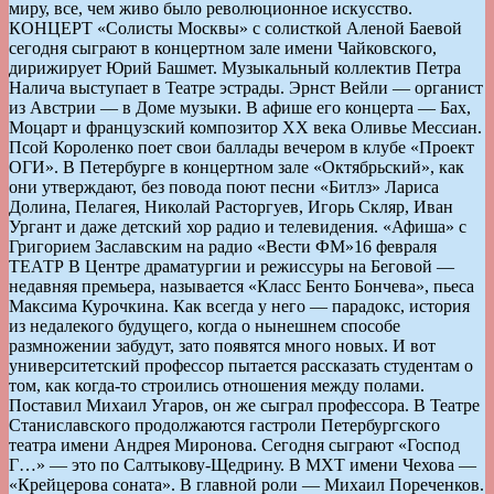
миру, все, чем живо было революционное искусство.
КОНЦЕРТ «Солисты Москвы» с солисткой Аленой Баевой
сегодня сыграют в концертном зале имени Чайковского,
дирижирует Юрий Башмет. Музыкальный коллектив Петра
Налича выступает в Театре эстрады. Эрнст Вейли — органист
из Австрии — в Доме музыки. В афише его концерта — Бах,
Моцарт и французский композитор ХХ века Оливье Мессиан.
Псой Короленко поет свои баллады вечером в клубе «Проект
ОГИ». В Петербурге в концертном зале «Октябрьский», как
они утверждают, без повода поют песни «Битлз» Лариса
Долина, Пелагея, Николай Расторгуев, Игорь Скляр, Иван
Ургант и даже детский хор радио и телевидения. «Афиша» с
Григорием Заславским на радио «Вести ФМ»
16 февраля
ТЕАТР В Центре драматургии и режиссуры на Беговой —
недавняя премьера, называется «Класс Бенто Бончева», пьеса
Максима Курочкина. Как всегда у него — парадокс, история
из недалекого будущего, когда о нынешнем способе
размножении забудут, зато появятся много новых. И вот
университетский профессор пытается рассказать студентам о
том, как когда-то строились отношения между полами.
Поставил Михаил Угаров, он же сыграл профессора. В Театре
Станиславского продолжаются гастроли Петербургского
театра имени Андрея Миронова. Сегодня сыграют «Господ
Г…» — это по Салтыкову-Щедрину. В МХТ имени Чехова —
«Крейцерова соната». В главной роли — Михаил Пореченков.