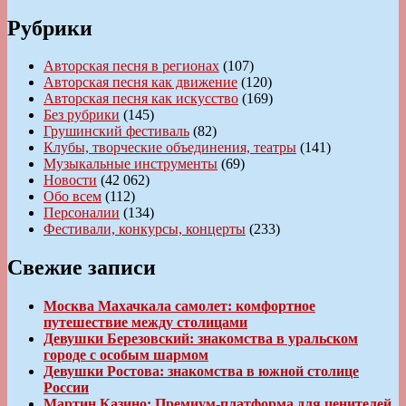
Рубрики
Авторская песня в регионах
(107)
Авторская песня как движение
(120)
Авторская песня как искусство
(169)
Без рубрики
(145)
Грушинский фестиваль
(82)
Клубы, творческие объединения, театры
(141)
Музыкальные инструменты
(69)
Новости
(42 062)
Обо всем
(112)
Персоналии
(134)
Фестивали, конкурсы, концерты
(233)
Свежие записи
Москва Махачкала самолет: комфортное
путешествие между столицами
Девушки Березовский: знакомства в уральском
городе с особым шармом
Девушки Ростова: знакомства в южной столице
России
Мартин Казино: Премиум-платформа для ценителей