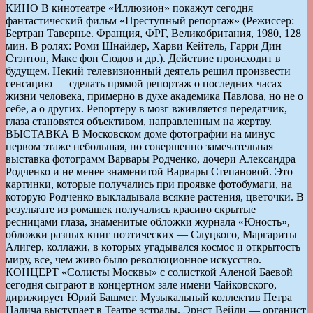
КИНО В кинотеатре «Иллюзион» покажут сегодня
фантастический фильм «Преступный репортаж» (Режиссер:
Бертран Тавернье. Франция, ФРГ, Великобритания, 1980, 128
мин. В ролях: Роми Шнайдер, Харви Кейтель, Гарри Дин
Стэнтон, Макс фон Сюдов и др.). Действие происходит в
будущем. Некий телевизионный деятель решил произвести
сенсацию — сделать прямой репортаж о последних часах
жизни человека, примерно в духе академика Павлова, но не о
себе, а о других. Репортеру в мозг вживляется передатчик,
глаза становятся объективом, направленным на жертву.
ВЫСТАВКА В Московском доме фотографии на минус
первом этаже небольшая, но совершенно замечательная
выставка фотограмм Варвары Родченко, дочери Александра
Родченко и не менее знаменитой Варвары Степановой. Это —
картинки, которые получались при проявке фотобумаги, на
которую Родченко выкладывала всякие растения, цветочки. В
результате из ромашек получались красиво скрытые
ресницами глаза, знаменитые обложки журнала «Юность»,
обложки разных книг поэтических — Слуцкого, Маргариты
Алигер, коллажи, в которых угадывался космос и открытость
миру, все, чем живо было революционное искусство.
КОНЦЕРТ «Солисты Москвы» с солисткой Аленой Баевой
сегодня сыграют в концертном зале имени Чайковского,
дирижирует Юрий Башмет. Музыкальный коллектив Петра
Налича выступает в Театре эстрады. Эрнст Вейли — органист