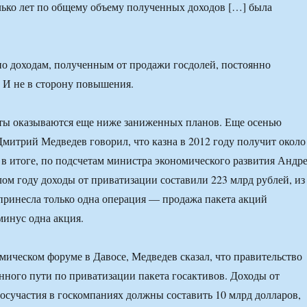
лько лет по общему объему полученных доходов […] была
о доходам, полученным от продажи госдолей, постоянно
 И не в сторону повышения.
аты оказываются еще ниже заниженных планов. Еще осенью
митрий Медведев говорил, что казна в 2012 году получит около
а в итоге, по подсчетам министра экономического развития Андр
лом году доходы от приватизации составили 223 млрд рублей, из
принесла только одна операция — продажа пакета акций
минус одна акция.
мическом форуме в Давосе, Медведев сказал, что правительство
енного пути по приватизации пакета госактивов. Доходы от
осучастия в госкомпаниях должны составить 10 млрд долларов,