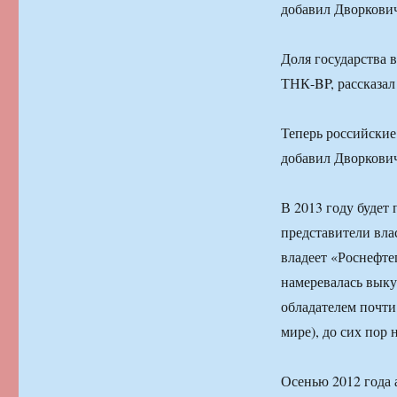
добавил Дворкови
Доля государства 
ТНК-BP, рассказал
Теперь российские
добавил Дворкови
В 2013 году будет
представители влас
владеет «Роснефтег
намеревалась выку
обладателем почт
мире), до сих пор н
Осенью 2012 года 