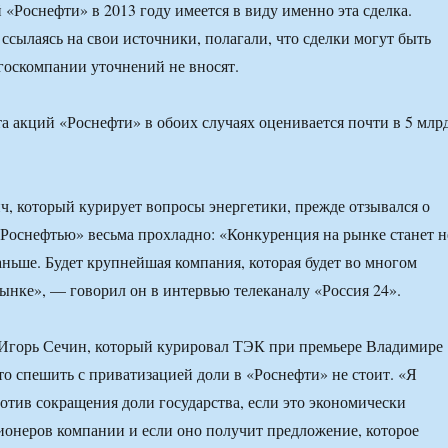
 «Роснефти» в 2013 году имеется в виду именно эта сделка.
 ссылаясь на свои источники, полагали, что сделки могут быть
госкомпании уточнений не вносят.
а акций «Роснефти» в обоих случаях оценивается почти в 5 млр
, который курирует вопросы энергетики, прежде отзывался о
оснефтью» весьма прохладно: «Конкуренция на рынке станет н
раньше. Будет крупнейшая компания, которая будет во многом
ынке», — говорил он в интервью телеканалу «Россия 24».
 Игорь Сечин, который курировал ТЭК при премьере Владимире
что спешить с приватизацией доли в «Роснефти» не стоит. «Я
отив сокращения доли государства, если это экономически
ионеров компании и если оно получит предложение, которое