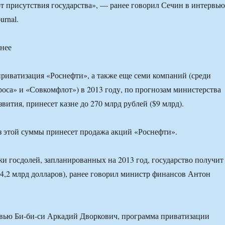
т присутствия государства», — ранее говорил Сечин в интервью
urnal.
нее
риватизация «Роснефти», а также еще семи компаний (среди
оса» и «Совкомфлот») в 2013 году, по прогнозам министерства
вития, принесет казне до 270 млрд рублей ($9 млрд).
 этой суммы принесет продажа акций «Роснефти».
жи госдолей, запланированных на 2013 год, государство получит
14,2 млрд долларов), ранее говорил министр финансов Антон
рвью Би-би-си Аркадий Дворкович, программа приватизации