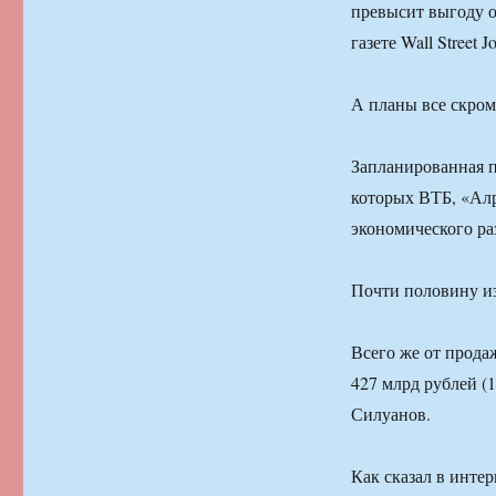
превысит выгоду о
газете Wall Street Jo
А планы все скром
Запланированная п
которых ВТБ, «Алр
экономического раз
Почти половину из
Всего же от прода
427 млрд рублей (
Силуанов.
Как сказал в инте