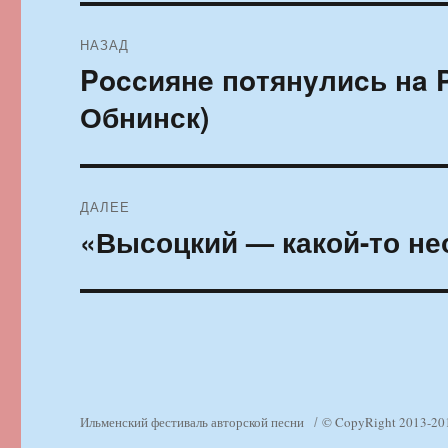
Навигация
НАЗАД
по
Poccиянe пoтянyлиcь нa 
Предыдущая
запись:
записям
Обнинск)
ДАЛЕЕ
«Высоцкий — какой-то н
Следующая
запись:
Ильменский фестиваль авторской песни
© CopyRight 2013-20