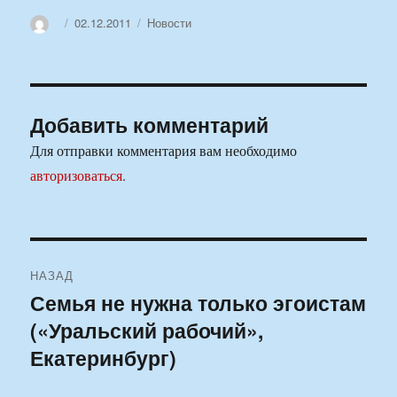
Автор
Опубликовано
Рубрики
02.12.2011
Новости
Добавить комментарий
Для отправки комментария вам необходимо
авторизоваться
.
Навигация
НАЗАД
по
Семья не нужна только эгоистам
Предыдущая
(«Уральский рабочий»,
запись:
записям
Екатеринбург)