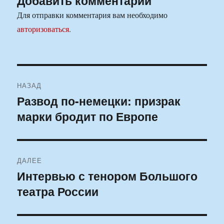
Добавить комментарий
Для отправки комментария вам необходимо
авторизоваться
.
Навигация
НАЗАД
по
Развод по-немецки: призрак
Предыдущая
марки бродит по Европе
запись:
записям
ДАЛЕЕ
Интервью с тенором Большого
Следующая
театра России
запись: