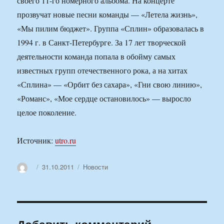
своего 11-го номерного альбома. На концерте
прозвучат новые песни команды — «Летела жизнь»,
«Мы пилим бюджет». Группа «Сплин» образовалась в
1994 г. в Санкт-Петербурге. За 17 лет творческой
деятельности команда попала в обойму самых
известных групп отечественного рока, а на хитах
«Сплина» — «Орбит без сахара», «Гни свою линию»,
«Романс», «Мое сердце остановилось» — выросло
целое поколение.
Источник:
utro.ru
Автор
Опубликовано
Рубрики
31.10.2011
Новости