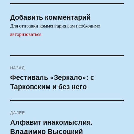
Добавить комментарий
Для отправки комментария вам необходимо
авторизоваться
.
Навигация
НАЗАД
по
Фестиваль «Зеркало»: с
Предыдущая
Тарковским и без него
запись:
записям
ДАЛЕЕ
Алфавит инакомыслия.
Следующая
Владимир Высоцкий
запись: