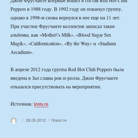
Джон Фрусчанте впервые вошел в состав Red Hot Chili
Peppers в 1988 году. В 1992 году он покинул группу,
однако в 1998-м снова вернулся в нее еще на 11 лет.
При участии Фрусчанте коллектив записал такие
альбомы, как «Mother\’s Milk», «Blood Sugar Sex
Magik», «Californication», «By the Way» и «Stadium
Arcadium».
В апреле 2012 года группа Red Hot Chili Peppers была
введена в Зал славы рок-н-ролла. Джон Фрусчанте
отказался присутствовать на мероприятии.
Источник:
lenta.ru
Автор
Опубликовано
Рубрики
28.05.2012
Новости