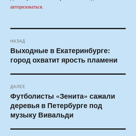
авторизоваться
.
Навигация
НАЗАД
по
Выходные в Екатеринбурге:
Предыдущая
город охватит ярость пламени
запись:
записям
ДАЛЕЕ
Футболисты «Зенита» сажали
Следующая
деревья в Петербурге под
запись:
музыку Вивальди