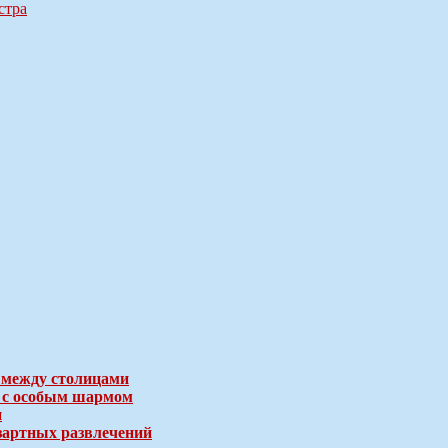
стра
 между столицами
е с особым шармом
и
зартных развлечений