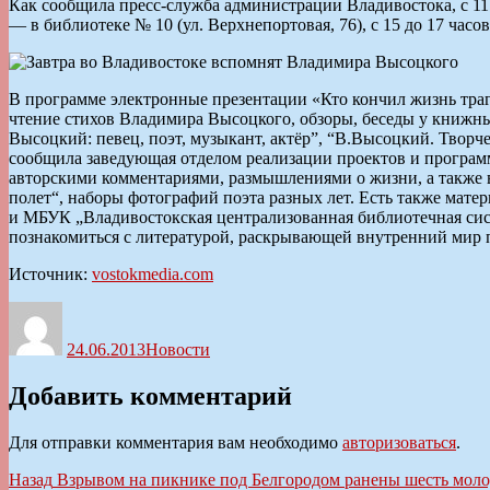
Как сообщила пресс-служба администрации Владивостока, с 11 д
— в библиотеке № 10 (ул. Верхнепортовая, 76), с 15 до 17 час
В программе электронные презентации «Кто кончил жизнь тра
чтение стихов Владимира Высоцкого, обзоры, беседы у книж
Высоцкий: певец, поэт, музыкант, актёр”, “В.Высоцкий. Твор
сообщила заведующая отделом реализации проектов и програм
авторскими комментариями, размышлениями о жизни, а также
полет“, наборы фотографий поэта разных лет. Есть также ма
и МБУК „Владивостокская централизованная библиотечная сис
познакомиться с литературой, раскрывающей внутренний мир 
Источник:
vostokmedia.com
Автор
Опубликовано
Рубрики
24.06.2013
Новости
Добавить комментарий
Для отправки комментария вам необходимо
авторизоваться
.
Навигация
Предыдущая
Назад
Взрывом на пикнике под Белгородом ранены шесть мол