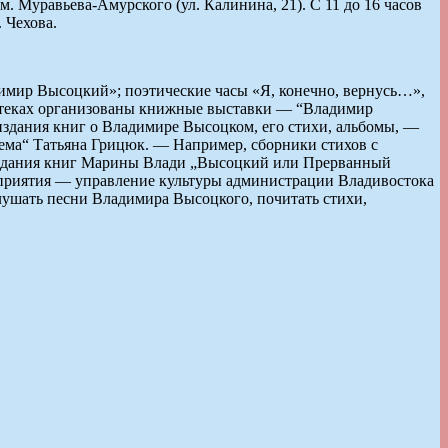
. Муравьева-Амурского (ул. Калинина, 21). С 11 до 16 часов
 Чехова.
имир Высоцкий»; поэтические часы «Я, конечно, вернусь…»,
иотеках организованы книжные выставки — “Владимир
 издания книг о Владимире Высоцком, его стихи, альбомы, —
ема“ Татьяна Грицюк. — Например, сборники стихов с
 издания книг Марины Влади „Высоцкий или Прерванный
роприятия — управление культуры администрации Владивостока
ушать песни Владимира Высоцкого, почитать стихи,