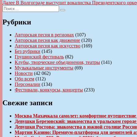
запись:
Следующая
Далее
В Волгограде выступит вокалистка Президентского орке
по
Искать:
запись:
Поиск
записям
Рубрики
Авторская песня в регионах
(107)
Авторская песня как движение
(120)
Авторская песня как искусство
(169)
Без рубрики
(145)
Грушинский фестиваль
(82)
Клубы, творческие объединения, театры
(141)
Музыкальные инструменты
(69)
Новости
(42 062)
Обо всем
(112)
Персоналии
(134)
Фестивали, конкурсы, концерты
(233)
Свежие записи
Москва Махачкала самолет: комфортное путешествие
Девушки Березовский: знакомства в уральском город
Девушки Ростова: знакомства в южной столице Росси
Мартин Казино: Премиум-платформа для ценителей а