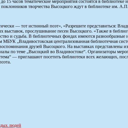
о 15 часов тематические мероприятия состоятся в библиотеке им
ов поклонников творчества Высоцкого ждут в библиотеке им. А.П.
гически — тот истинный поэт», «Разрешите представиться: Влад
ных выставок, прослушивание песен Высоцкого. «Также в библ
чество и судьба. В библиотечных фондах имеются разнообразные
м МБУК „Владивостокская централизованная библиотечная сист
 воспоминания друзей Высоцкого. На выставках представлены
териалы по теме „Высоцкий во Владивостоке“. Организаторы ме
тема“ — приглашают посетить библиотеки всех желающих, посл
поэта.
одых людей