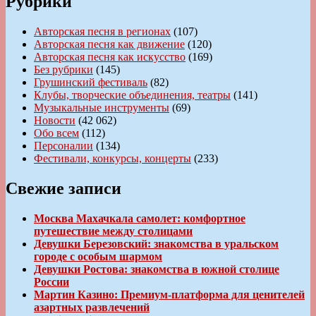
Рубрики
Авторская песня в регионах
(107)
Авторская песня как движение
(120)
Авторская песня как искусство
(169)
Без рубрики
(145)
Грушинский фестиваль
(82)
Клубы, творческие объединения, театры
(141)
Музыкальные инструменты
(69)
Новости
(42 062)
Обо всем
(112)
Персоналии
(134)
Фестивали, конкурсы, концерты
(233)
Свежие записи
Москва Махачкала самолет: комфортное
путешествие между столицами
Девушки Березовский: знакомства в уральском
городе с особым шармом
Девушки Ростова: знакомства в южной столице
России
Мартин Казино: Премиум-платформа для ценителей
азартных развлечений