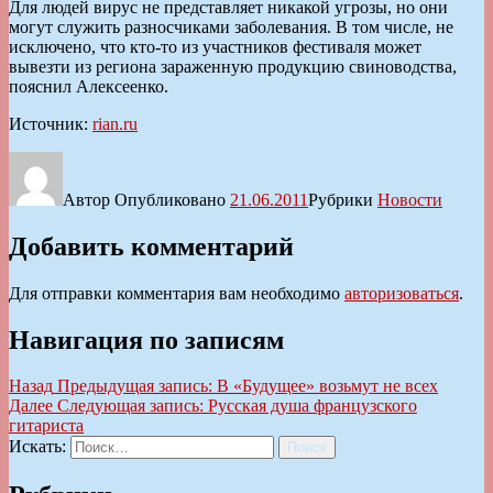
Для людей вирус не представляет никакой угрозы, но они
могут служить разносчиками заболевания. В том числе, не
исключено, что кто-то из участников фестиваля может
вывезти из региона зараженную продукцию свиноводства,
пояснил Алексеенко.
Источник:
rian.ru
Автор
Опубликовано
21.06.2011
Рубрики
Новости
Добавить комментарий
Для отправки комментария вам необходимо
авторизоваться
.
Навигация по записям
Назад
Предыдущая запись:
В «Будущее» возьмут не всех
Далее
Следующая запись:
Русская душа французского
гитариста
Искать:
Поиск