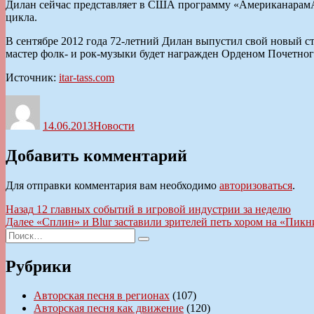
Дилан сейчас представляет в США программу «АмериканарамА»
цикла.
В сентябре 2012 года 72-летний Дилан выпустил свой новый 
мастер фолк- и рок-музыки будет награжден Орденом Почетног
Источник:
itar-tass.com
Автор
Опубликовано
Рубрики
14.06.2013
Новости
Добавить комментарий
Для отправки комментария вам необходимо
авторизоваться
.
Навигация
Предыдущая
Назад
12 главных событий в игровой индустрии за неделю
запись:
Следующая
Далее
«Сплин» и Blur заставили зрителей петь хором на «Пик
по
Искать:
запись:
Поиск
записям
Рубрики
Авторская песня в регионах
(107)
Авторская песня как движение
(120)