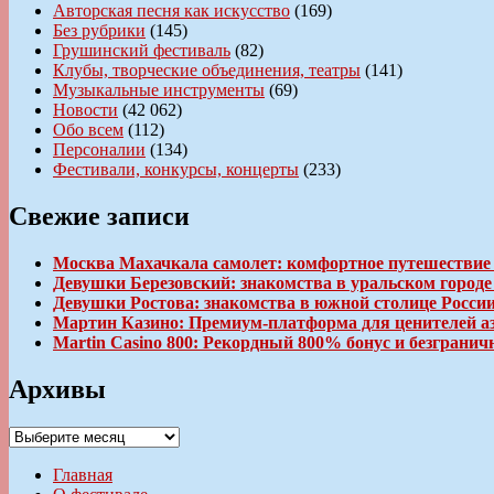
Авторская песня как искусство
(169)
Без рубрики
(145)
Грушинский фестиваль
(82)
Клубы, творческие объединения, театры
(141)
Музыкальные инструменты
(69)
Новости
(42 062)
Обо всем
(112)
Персоналии
(134)
Фестивали, конкурсы, концерты
(233)
Свежие записи
Москва Махачкала самолет: комфортное путешествие
Девушки Березовский: знакомства в уральском город
Девушки Ростова: знакомства в южной столице Росси
Мартин Казино: Премиум-платформа для ценителей а
Martin Casino 800: Рекордный 800% бонус и безгран
Архивы
Архивы
Главная