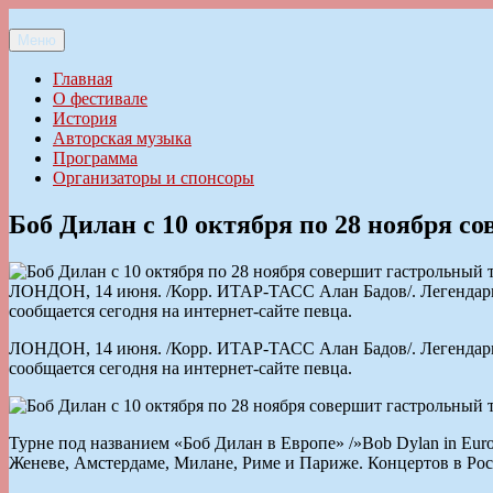
Перейти
к
Меню
Ильменский фестиваль авторской песни
содержимому
Главная
О фестивале
История
Авторская музыка
Программа
Организаторы и спонсоры
Боб Дилан с 10 октября по 28 ноября с
ЛОНДОН, 14 июня. /Корр. ИТАР-ТАСС Алан Бадов/. Легендарны
сообщается сегодня на интернет-сайте певца.
ЛОНДОН, 14 июня. /Корр. ИТАР-ТАСС Алан Бадов/. Легендарны
сообщается сегодня на интернет-сайте певца.
Турне под названием «Боб Дилан в Европе» /»Bob Dylan in Euro
Женеве, Амстердаме, Милане, Риме и Париже. Концертов в Рос