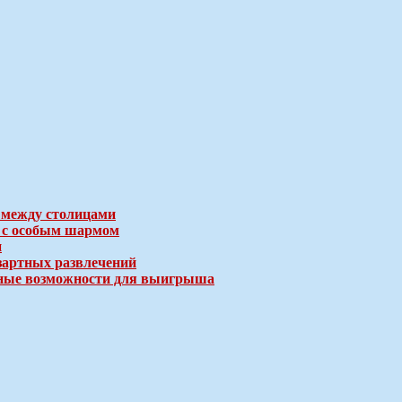
 между столицами
е с особым шармом
и
зартных развлечений
ичные возможности для выигрыша