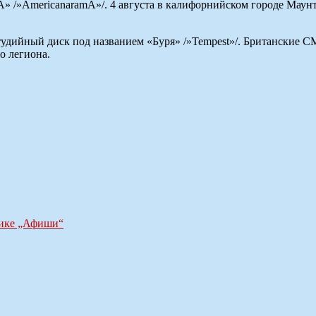
 /»AmericanaramA»/. 4 августа в калифорнийском городе Маунт
студийный диск под названием «Буря» /»Tempest»/. Британские
о легиона.
нике „Афиши“