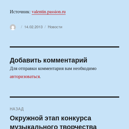
Источник:
valentin.passion.ru
Автор
Опубликовано
Рубрики
14.02.2013
Новости
Добавить комментарий
Для отправки комментария вам необходимо
авторизоваться
.
Навигация
НАЗАД
по
Окружной этап конкурса
Предыдущая
музыкального творчества
запись:
записям