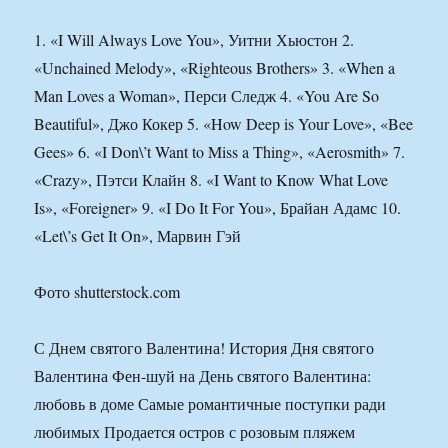
1. «I Will Always Love You», Уитни Хьюстон 2.
«Unchained Melody», «Righteous Brothers» 3. «When a
Man Loves a Woman», Перси Следж 4. «You Are So
Beautiful», Джо Кокер 5. «How Deep is Your Love», «Bee
Gees» 6. «I Don\’t Want to Miss a Thing», «Aerosmith» 7.
«Crazy», Пэтси Клайн 8. «I Want to Know What Love
Is», «Foreigner» 9. «I Do It For You», Брайан Адамс 10.
«Let\’s Get It On», Марвин Гэй
Фото shutterstock.com
С Днем святого Валентина! История Дня святого
Валентина Фен-шуй на День святого Валентина:
любовь в доме Самые романтичные поступки ради
любимых Продается остров с розовым пляжем