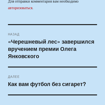
Для отправки комментария вам необходимо
авторизоваться
.
Навигация
НАЗАД
по
«Черешневый лес» завершился
Предыдущая
вручением премии Олега
запись:
записям
Янковского
ДАЛЕЕ
Как вам футбол без сигарет?
Следующая
запись: