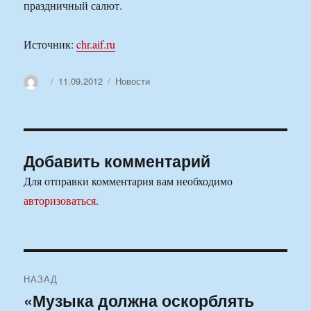
праздничный салют.
Источник:
chr.aif.ru
Автор
Опубликовано
Рубрики
11.09.2012
Новости
Добавить комментарий
Для отправки комментария вам необходимо
авторизоваться
.
Навигация
НАЗАД
по
«Музыка должна оскорблять
Предыдущая