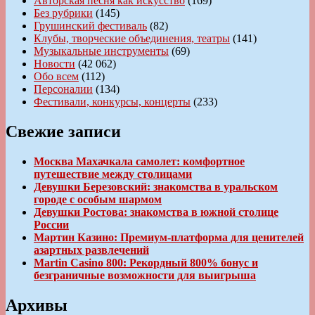
Авторская песня как искусство
(169)
Без рубрики
(145)
Грушинский фестиваль
(82)
Клубы, творческие объединения, театры
(141)
Музыкальные инструменты
(69)
Новости
(42 062)
Обо всем
(112)
Персоналии
(134)
Фестивали, конкурсы, концерты
(233)
Свежие записи
Москва Махачкала самолет: комфортное
путешествие между столицами
Девушки Березовский: знакомства в уральском
городе с особым шармом
Девушки Ростова: знакомства в южной столице
России
Мартин Казино: Премиум-платформа для ценителей
азартных развлечений
Martin Casino 800: Рекордный 800% бонус и
безграничные возможности для выигрыша
Архивы