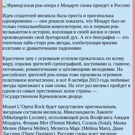
Идея создателей мюзикла была проста и оригинальна
одновременно — они решили показать, что Моцарт был не
только гениальнейшим композитором, но и первым рок-
музыкантом в истории, воплощая в своей жизни и своих
произведениях свой бунтарский дух. А его биография — это
типичная лайв-стори рок-звезды, изобилующая яркими
взлетами и драматичными падениями.
Красочное шоу с огромным успехом прокатилась по всему
миру, поразив зрителей сценографией, костюмами и, главное,
хитовыми, романтичными и цепляющими мелодиями. На
российских зрителей рок-опера тоже произвела огромное
позитивное впечатление, и вот 8 октября 2013 года любимые
звезды приезжают к нам снова. На этот раз мюзикл пройдет в
одном из самых престижных залов страны —
Государственном Кремлевском дворце.
Mozart L’Opera Rock будет представлен оригинальным,
звездным составом мюзикла. Микеланджело Лаконте
(Mikelangelo Loconte), исполняющий роль Волфганга Амадея
Моцарта, Флоран Мот (Florent Mothe), Солаль (Solal), Маэва
Мелин (Maeva Meline), Мелисса Марс (Melissa Mars), Диан
Дассини (Diane Dassigny). Россиян снова ждет зрелище,