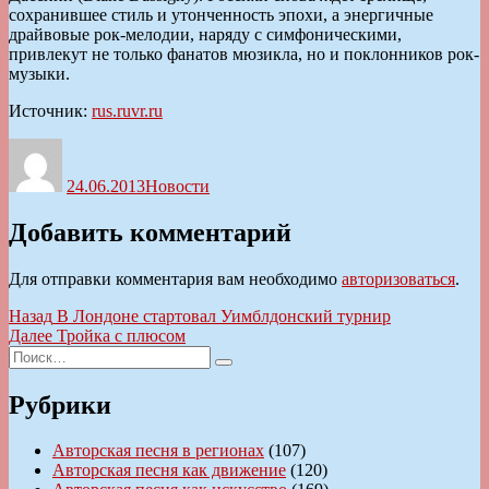
сохранившее стиль и утонченность эпохи, а энергичные
драйвовые рок-мелодии, наряду с симфоническими,
привлекут не только фанатов мюзикла, но и поклонников рок-
музыки.
Источник:
rus.ruvr.ru
Автор
Опубликовано
Рубрики
24.06.2013
Новости
Добавить комментарий
Для отправки комментария вам необходимо
авторизоваться
.
Навигация
Предыдущая
Назад
В Лондоне стартовал Уимблдонский турнир
запись:
Следующая
Далее
Тройка с плюсом
по
Искать:
запись:
Поиск
записям
Рубрики
Авторская песня в регионах
(107)
Авторская песня как движение
(120)