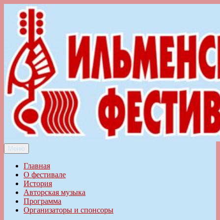
Перейти
к
содержимому
Меню
Ильменский фестиваль авторской песни
Главная
О фестивале
История
Авторская музыка
Программа
Организаторы и спонсоры