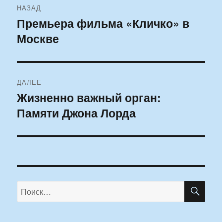
НАЗАД
по
Премьера фильма «Кличко» в
Предыдущая
Москве
запись:
записям
ДАЛЕЕ
Жизненно важный орган:
Следующая
Памяти Джона Лорда
запись:
ПО
Искать: