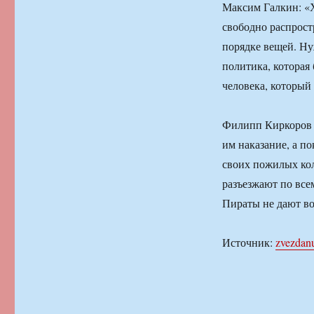
Максим Галкин: «Х
свободно распростр
порядке вещей. Ну
политика, которая
человека, который 
Филипп Киркоров б
им наказание, а п
своих пожилых кол
разъезжают по все
Пираты не дают во
Источник:
zvezdan