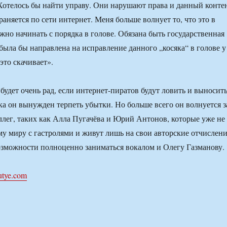
отелось бы найти управу. Они нарушают права и данный конте
аняется по сети интернет. Меня больше волнует то, что это в
жно начинать с порядка в голове. Обязана быть государственная
 была бы направлена на исправление данного „косяка“ в голове у
это скачивает».
удет очень рад, если интернет-пиратов будут ловить и выносит
ока он вынужден терпеть убытки. Но больше всего он волнуется з
лег, таких как Алла Пугачёва и Юрий Антонов, которые уже не
му миру с гастролями и живут лишь на свои авторские отчислени
зможности полноценно заниматься вокалом и Олегу Газманову.
utye.com