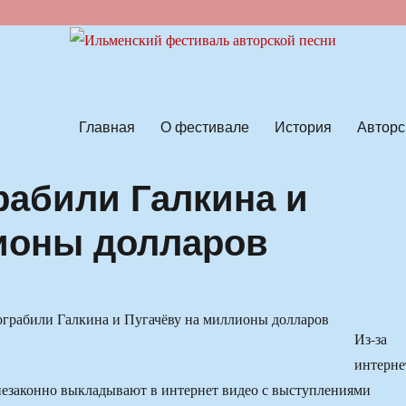
ской песни
Главная
О фестивале
История
Авторс
рабили Галкина и
ионы долларов
Из-за
интерне
незаконно выкладывают в интернет видео с выступлениями