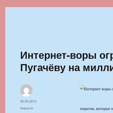
Ильменский фестиваль автор
Интернет-воры ог
Пугачёву на милл
Автор
Опубликовано
30.05.2013
Рубрики
Новости
пиратов, которые 