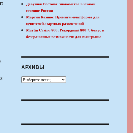
нт
Девушки Ростова: знакомства в южной
столице России
Мартин Казино: Премиум-платформа для
ценителей азартных развлечений
Martin Casino 800: Рекордный 800% бонус и
безграничные возможности для выигрыша
ь
а
АРХИВЫ
я.
Архивы