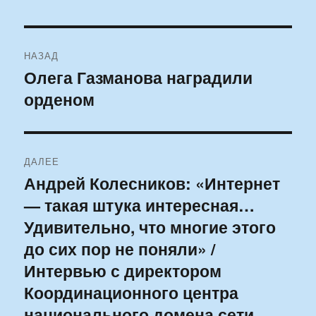
Навигация
НАЗАД
по
Олега Газманова наградили
Предыдущая
орденом
запись:
записям
ДАЛЕЕ
Андрей Колесников: «Интернет
Следующая
— такая штука интересная…
запись:
Удивительно, что многие этого
до сих пор не поняли» /
Интервью с директором
Координационного центра
национального домена сети