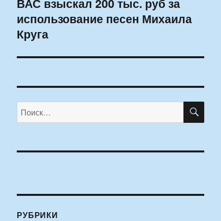
ВАС взыскал 200 тыс. руб за
Следующая
использование песен Михаила
запись:
Круга
ПО
Искать:
РУБРИКИ