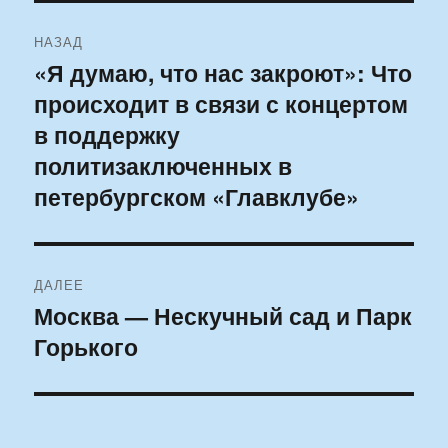
Навигация
НАЗАД
по
«Я думаю, что нас закроют»: Что
Предыдущая
происходит в связи с концертом
запись:
записям
в поддержку
политизаключенных в
петербургском «Главклубе»
ДАЛЕЕ
Москва — Нескучный сад и Парк
Следующая
Горького
запись: