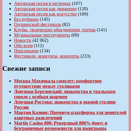
Авторская песня в регионах
(107)
Авторская песня как движение
(120)
Авторская песня как искусство
(169)
Без рубрики
(145)
Грушинский фестиваль
(82)
Клубы, творческие объединения, театры
(141)
Музыкальные инструменты
(69)
Новости
(42 062)
Обо всем
(112)
Персоналии
(134)
Фестивали, конкурсы, концерты
(233)
Свежие записи
Москва Махачкала самолет: комфортное
путешествие между столицами
Девушки Березовский: знакомства в уральском
городе с особым шармом
Девушки Ростова: знакомства в южной столице
России
Мартин Казино: Премиум-платформа для ценителей
азартных развлечений
Martin Casino 800: Рекордный 800% бонус и
безграничные возможности для выигрыша