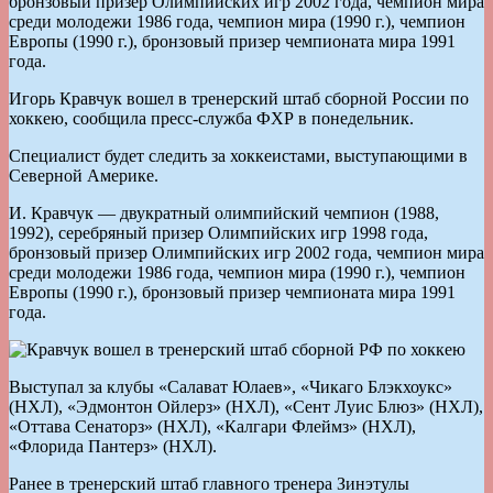
бронзовый призер Олимпийских игр 2002 года, чемпион мира
среди молодежи 1986 года, чемпион мира (1990 г.), чемпион
Европы (1990 г.), бронзовый призер чемпионата мира 1991
года.
Игорь Кравчук вошел в тренерский штаб сборной России по
хоккею, сообщила пресс-служба ФХР в понедельник.
Специалист будет следить за хоккеистами, выступающими в
Северной Америке.
И. Кравчук — двукратный олимпийский чемпион (1988,
1992), серебряный призер Олимпийских игр 1998 года,
бронзовый призер Олимпийских игр 2002 года, чемпион мира
среди молодежи 1986 года, чемпион мира (1990 г.), чемпион
Европы (1990 г.), бронзовый призер чемпионата мира 1991
года.
Выступал за клубы «Салават Юлаев», «Чикаго Блэкхоукс»
(НХЛ), «Эдмонтон Ойлерз» (НХЛ), «Сент Луис Блюз» (НХЛ),
«Оттава Сенаторз» (НХЛ), «Калгари Флеймз» (НХЛ),
«Флорида Пантерз» (НХЛ).
Ранее в тренерский штаб главного тренера Зинэтулы