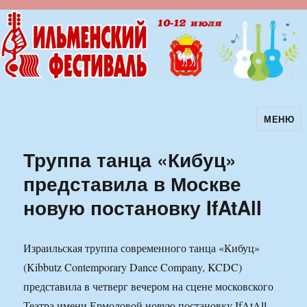
МЕНЮ
Ильменский фестиваль авторской
песни
Труппа танца «Кибуц»
представила в Москве
новую постановку IfAtAll
Израильская труппа современного танца «Кибуц»
(Kibbutz Contemporary Dance Company, KCDC)
представила в четверг вечером на сцене московского
Театра имени Ермоловой новую постановку IfAtAll