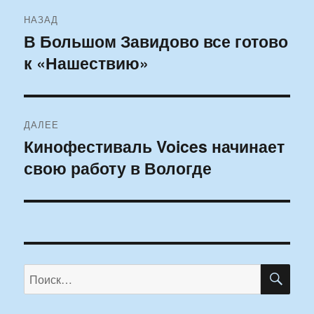
Навигация
НАЗАД
по
В Большом Завидово все готово
Предыдущая
к «Нашествию»
запись:
записям
ДАЛЕЕ
Кинофестиваль Voices начинает
Следующая
свою работу в Вологде
запись:
ПО
Искать: