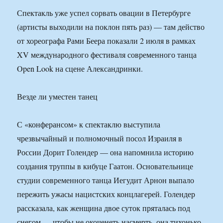
Спектакль уже успел сорвать овации в Петербурге
(артисты выходили на поклон пять раз) — там действо
от хореографа Рами Беера показали 2 июля в рамках
XV международного фестиваля современного танца
Open Look на сцене Александринки.
Везде ли уместен танец
С «конферансом» к спектаклю выступила
чрезвычайный и полномочный посол Израиля в
России Дорит Голендер — она напомнила историю
создания труппы в кибуце Гаатон. Основательнице
студии современного танца Иегудит Арнон выпало
пережить ужасы нацистских концлагерей. Голендер
рассказала, как женщина двое суток пряталась под
снегом — чтобы не окоченеть насмерть, она тихонько