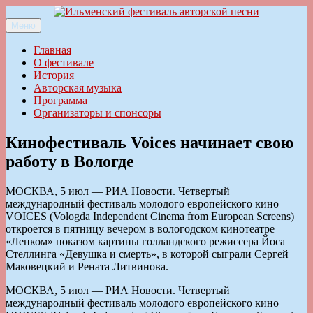
Перейти
к
Меню
Ильменский фестиваль авторской песни
содержимому
Главная
О фестивале
История
Авторская музыка
Программа
Организаторы и спонсоры
Кинофестиваль Voices начинает свою
работу в Вологде
МОСКВА, 5 июл — РИА Новости. Четвертый
международный фестиваль молодого европейского кино
VOICES (Vologda Independent Cinema from European Screens)
откроется в пятницу вечером в вологодском кинотеатре
«Ленком» показом картины голландского режиссера Йоса
Стеллинга «Девушка и смерть», в которой сыграли Сергей
Маковецкий и Рената Литвинова.
МОСКВА, 5 июл — РИА Новости. Четвертый
международный фестиваль молодого европейского кино