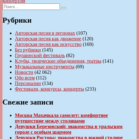
записям
запись:
концертом
Искать:
Поиск
Рубрики
Авторская песня в регионах
(107)
Авторская песня как движение
(120)
Авторская песня как искусство
(169)
Без рубрики
(145)
Грушинский фестиваль
(82)
Клубы, творческие объединения, театры
(141)
Музыкальные инструменты
(69)
Новости
(42 062)
Обо всем
(112)
Персоналии
(134)
Фестивали, конкурсы, концерты
(233)
Свежие записи
Москва Махачкала самолет: комфортное
путешествие между столицами
Девушки Березовский: знакомства в уральском
городе с особым шармом
Девушки Ростова: знакомства в южной столице