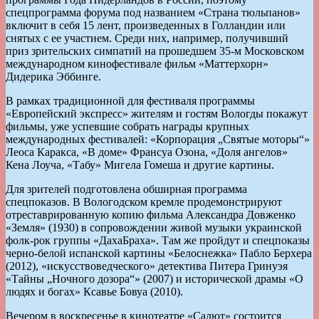
спецпрограмма форума под названием «Страна тюльпанов»
включит в себя 15 лент, произведенных в Голландии или
снятых с ее участием. Среди них, например, получивший
приз зрительских симпатий на прошедшем 35-м Московском
международном кинофестивале фильм «Маттерхорн»
Дидерика Эббинге.
В рамках традиционной для фестиваля программы
«Европейский экспресс» жителям и гостям Вологды покажут
фильмы, уже успевшие собрать награды крупных
международных фестивалей: «Корпорация „Святые моторы“»
Леоса Каракса, «В доме» Франсуа Озона, «Доля ангелов»
Кена Лоуча, «Табу» Мигела Гомеша и другие картины.
Для зрителей подготовлена обширная программа
спецпоказов. В Вологодском кремле продемонстрируют
отреставрированную копию фильма Александра Довженко
«Земля» (1930) в сопровождении живой музыки украинской
фолк-рок группы «ДахаБраха». Там же пройдут и спецпоказы
черно-белой испанской картины «Белоснежка» Пабло Берхера
(2012), «искусствоведческого» детектива Питера Гринуэя
«Тайны „Ночного дозора“» (2007) и исторической драмы «О
людях и богах» Ксавье Бовуа (2010).
Вечером в воскресенье в кинотеатре «Салют» состоится