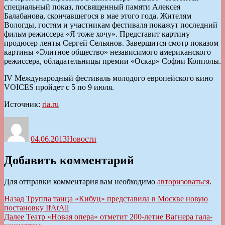
специальный показ, посвященный памяти Алексея
Балабанова, скончавшегося в мае этого года. Жителям
Вологды, гостям и участникам фестиваля покажут последний
фильм режиссера «Я тоже хочу». Представит картину
продюсер ленты Сергей Сельянов. Завершится смотр показом
картины «Элитное общество» независимого американского
режиссера, обладательницы премии «Оскар» Софии Копполы.
IV Международный фестиваль молодого европейского кино
VOICES пройдет с 5 по 9 июля.
Источник:
ria.ru
Автор
Опубликовано
Рубрики
04.06.2013
Новости
Добавить комментарий
Для отправки комментария вам необходимо
авторизоваться
.
Навигация
Предыдущая
Назад
Труппа танца «Кибуц» представила в Москве новую
запись:
постановку IfAtAll
по
Следующая
Далее
Театр «Новая опера» отметит 200-летие Вагнера гала-