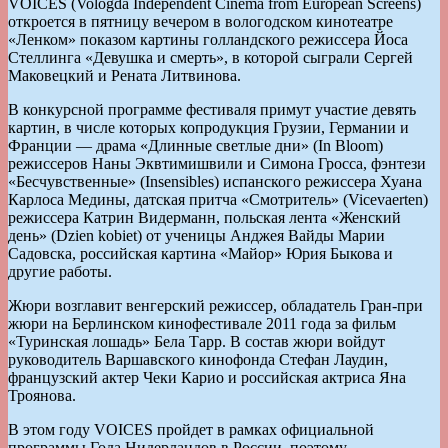
VOICES (Vologda Independent Cinema from European Screens)
откроется в пятницу вечером в вологодском кинотеатре
«Ленком» показом картины голландского режиссера Йоса
Стеллинга «Девушка и смерть», в которой сыграли Сергей
Маковецкий и Рената Литвинова.
В конкурсной программе фестиваля примут участие девять
картин, в числе которых копродукция Грузии, Германии и
Франции — драма «Длинные светлые дни» (In Bloom)
режиссеров Наны Эквтимишвили и Симона Гросса, фэнтези
«Бесчувственные» (Insensibles) испанского режиссера Хуана
Карлоса Медины, датская притча «Смотритель» (Vicevaerten)
режиссера Катрин Видерманн, польская лента «Женский
день» (Dzien kobiet) от ученицы Анджея Вайды Марии
Садовска, российская картина «Майор» Юрия Быкова и
другие работы.
Жюри возглавит венгерский режиссер, обладатель Гран-при
жюри на Берлинском кинофестивале 2011 года за фильм
«Туринская лошадь» Бела Тарр. В состав жюри войдут
руководитель Варшавского кинофонда Стефан Лаудин,
французский актер Чеки Карио и российская актриса Яна
Троянова.
В этом году VOICES пройдет в рамках официальной
программы Года Нидерландов в России, поэтому