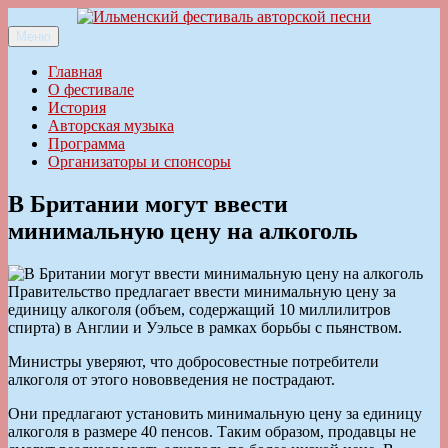
Перейти
к
Меню
Ильменский фестиваль авторской песни
содержимому
Главная
О фестивале
История
Авторская музыка
Программа
Организаторы и спонсоры
В Британии могут ввести
минимальную цену на алкоголь
Правительство предлагает ввести минимальную цену за
единицу алкоголя (объем, содержащий 10 миллилитров
спирта) в Англии и Уэльсе в рамках борьбы с пьянством.
Министры уверяют, что добросовестные потребители
алкоголя от этого нововведения не пострадают.
Они предлагают установить минимальную цену за единицу
алкоголя в размере 40 пенсов. Таким образом, продавцы не