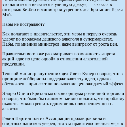
это напиться и ввязаться в уличную драку», — сказала в
интервью Би-би-си министр внутренних дел Британии Тереза
Мэй.
Пабы не пострадают?
Как полагают в правительстве, эти меры в первую очередь
ударят по продажам дешевого алкоголя в супермаркетах.
Пабы, по мнению министров, даже выиграют от роста цен.
Правительство также рассматривает возможность запрета
акций «две по цене одной» в отношении алкогольной
продукции.
Теневой министр внутренних дел Иветт Купер говорит, что в
принципе лейбористы поддерживают эту идею, однако
обеспокоены принесет ли повышение цен ожидаемый эффект.
Эндрю Опи из Британского консорциума розничной торговли
говорит, что было бы слишком наивно полагать, что проблему
пьянства можно решить одним лишь повышением цен на
алкоголь.
Гэвин Партингтон из Ассоциации продавцов вина и
спиртных напитков уверен, что эта правительственная мера в