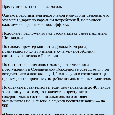
Преступность и цены на алкоголь
Однако представители алкогольной индустрии уверены, что
эти меры ударят по карманам потребителей, не принеся
ожидаемого правительством эффекта.
Подобные предложения уже рассматривал ранее парламент
Шотландии.
По словам премьер-министра Дэвида Кэмерона,
правительство хочет изменить культуру потребления
спиртных напитков в Британии.
По статистике, ежегодно около одного миллиона
преступлений в Соединенном Королевстве совершается под
воздействием алкоголя, еще 1,2 млн случаев госпитализации
происходят по причине употребления алкогольных напитков.
По оценкам правительства, если цену повысить до 40 пенсов
за единицу алкоголя, то количество преступлений,
совершаемых в состоянии алкогольного опьянения,
уменьшиться на 50 тысяч, а случаев госпитализации — на
900.
«Очень многие думают, что хорошо провести время ночью —