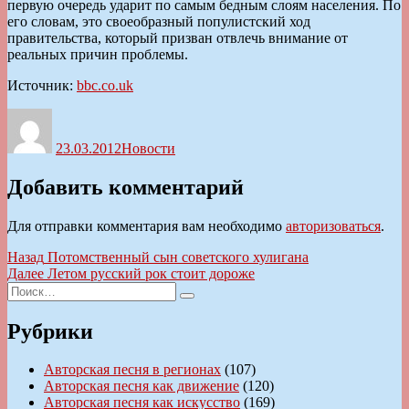
первую очередь ударит по самым бедным слоям населения. По
его словам, это своеобразный популистский ход
правительства, который призван отвлечь внимание от
реальных причин проблемы.
Источник:
bbc.co.uk
Автор
Опубликовано
Рубрики
23.03.2012
Новости
Добавить комментарий
Для отправки комментария вам необходимо
авторизоваться
.
Навигация
Предыдущая
Назад
Потомственный сын советского хулигана
запись:
Следующая
Далее
Летом русский рок стоит дороже
по
Искать:
запись:
Поиск
записям
Рубрики
Авторская песня в регионах
(107)
Авторская песня как движение
(120)
Авторская песня как искусство
(169)