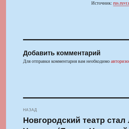
Источник:
rus.ruvr.
Добавить комментарий
Для отправки комментария вам необходимо
авторизо
Навигация
НАЗАД
по
Новгородский театр стал
Предыдущая
запись:
записям