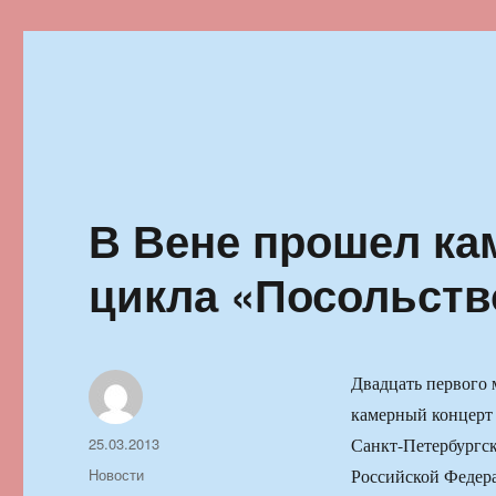
Ильменский фестиваль автор
В Вене прошел ка
цикла «Посольств
Двадцать первого 
камерный концерт 
Автор
Опубликовано
25.03.2013
Санкт-Петербургс
Рубрики
Новости
Российской Федер