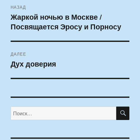
Навигация
НАЗАД
по
Жаркой ночью в Москве /
Предыдущая
Посвящается Эросу и Порносу
запись:
записям
ДАЛЕЕ
Дух доверия
Следующая
запись:
ПО
Искать: