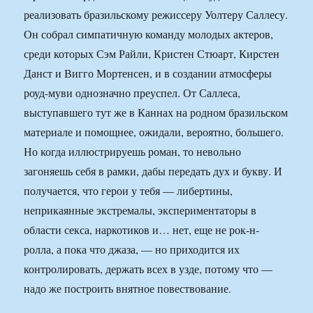
реализовать бразильскому режиссеру Уолтеру Саллесу.
Он собрал симпатичную команду молодых актеров,
среди которых Сэм Райли, Кристен Стюарт, Кирстен
Данст и Вигго Мортенсен, и в создании атмосферы
роуд-муви однозначно преуспел. От Саллеса,
выступавшего тут же в Каннах на родном бразильском
материале и помощнее, ожидали, вероятно, большего.
Но когда иллюстрируешь роман, то невольно
загоняешь себя в рамки, дабы передать дух и букву. И
получается, что герои у тебя — либертины,
неприкаянные экстремалы, экспериментаторы в
области секса, наркотиков и… нет, еще не рок-н-
ролла, а пока что джаза, — но приходится их
контролировать, держать всех в узде, потому что —
надо же построить внятное повествование.