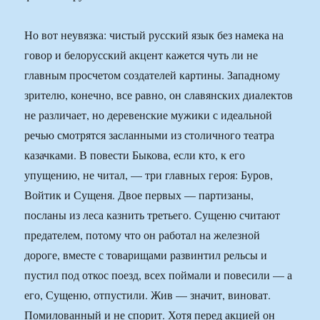
Но вот неувязка: чистый русский язык без намека на
говор и белорусский акцент кажется чуть ли не
главным просчетом создателей картины. Западному
зрителю, конечно, все равно, он славянских диалектов
не различает, но деревенские мужики с идеальной
речью смотрятся засланными из столичного театра
казачками. В повести Быкова, если кто, к его
упущению, не читал, — три главных героя: Буров,
Войтик и Сущеня. Двое первых — партизаны,
посланы из леса казнить третьего. Сущеню считают
предателем, потому что он работал на железной
дороге, вместе с товарищами развинтил рельсы и
пустил под откос поезд, всех поймали и повесили — а
его, Сущеню, отпустили. Жив — значит, виноват.
Помилованный и не спорит. Хотя перед акцией он