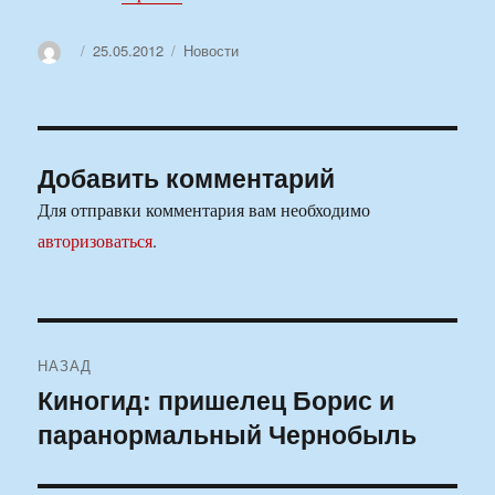
Автор
Опубликовано
Рубрики
25.05.2012
Новости
Добавить комментарий
Для отправки комментария вам необходимо
авторизоваться
.
Навигация
НАЗАД
по
Киногид: пришелец Борис и
Предыдущая
паранормальный Чернобыль
запись:
записям