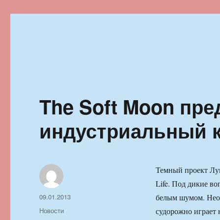
Ильменский фестиваль автор
The Soft Moon пр
индустриальный кл
Темный проект Луи
Life. Под дикие в
Автор
Опубликовано
09.01.2013
белым шумом. Неот
Рубрики
Новости
судорожно играет н