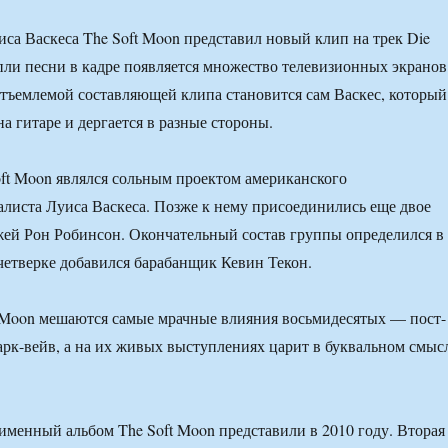
са Васкеса The Soft Moon представил новый клип на трек Die
опли песни в кадре появляется множество телевизионных экранов
ъемлемой составляющей клипа становится сам Васкес, который
а гитаре и дергается в разные стороны.
oft Moon являлся сольным проектом американского
листа Луиса Васкеса. Позже к нему присоединились еще двое
ей Рон Робинсон. Окончательный состав группы определился в
 четверке добавился барабанщик Кевин Текон.
 Moon мешаются самые мрачные влияния восьмидесятых — пост-
дарк-вейв, а на их живых выступлениях царит в буквальном смыс
менный альбом The Soft Moon представили в 2010 году. Вторая