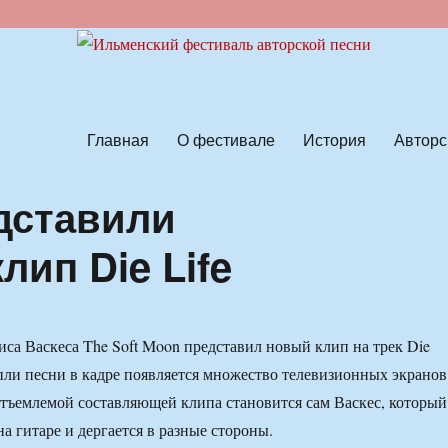
ской песни
Главная
О фестивале
История
Авторс
едставили
ип Die Life
са Васкеса The Soft Moon представил новый клип на трек Die
опли песни в кадре появляется множество телевизионных экранов
ъемлемой составляющей клипа становится сам Васкес, который
а гитаре и дергается в разные стороны.