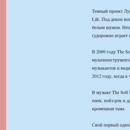
Темный проект Луи
Life. Под дикие в
белым шумом. Неот
судорожно играет н
В 2009 году The S
мультиинструмента
музыкантов и видж
2012 году, когда к
В музыке The Soft
панк, нойз-рок и 
кромешная тьма.
Свой первый однои