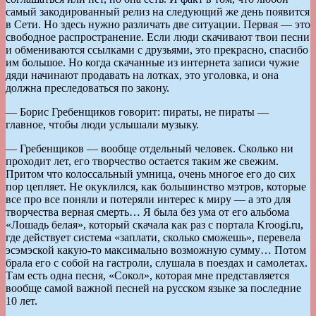
самый закодированный релиз на следующий же день появится
в Сети. Но здесь нужно различать две ситуации. Первая — это
свободное распространение. Если люди скачивают твои песни
и обмениваются ссылками с друзьями, это прекрасно, спасибо
им большое. Но когда скачанные из интернета записи чужие
дяди начинают продавать на лотках, это уголовка, и она
должна преследоваться по закону.
— Борис Гребенщиков говорит: пираты, не пираты —
главное, чтобы люди услышали музыку.
— Гребенщиков — вообще отдельный человек. Сколько ни
проходит лет, его творчество остается таким же свежим.
Притом что колоссальный умница, очень многое его до сих
пор цепляет. Не окуклился, как большинство мэтров, которые
все про все поняли и потеряли интерес к миру — а это для
творчества верная смерть… Я была без ума от его альбома
«Лошадь белая», который скачала как раз с портала Kroogi.ru,
где действует система «заплати, сколько сможешь», перевела
эсэмэской какую-то максимально возможную сумму… Потом
брала его с собой на гастроли, слушала в поездах и самолетах.
Там есть одна песня, «Сокол», которая мне представляется
вообще самой важной песней на русском языке за последние
10 лет.