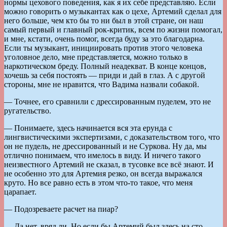
нормы цехового поведения, как я их себе представляю. Если
можно говорить о музыкантах как о цехе, Артемий сделал для
него больше, чем кто бы то ни был в этой стране, он наш
самый первый и главный рок-критик, всем по жизни помогал,
и мне, кстати, очень помог, всегда буду за это благодарна.
Если ты музыкант, инициировать против этого человека
уголовное дело, мне представляется, можно только в
наркотическом бреду. Полный неадекват. В конце концов,
хочешь за себя постоять — приди и дай в глаз. А с другой
стороны, мне не нравится, что Вадима назвали собакой.
— Точнее, его сравнили с дрессированным пуделем, это не
ругательство.
— Понимаете, здесь начинается вся эта ерунда с
лингвистическими экспертизами, с доказательством того, что
он не пудель, не дрессированный и не Суркова. Ну да, мы
отлично понимаем, что имелось в виду. И ничего такого
неизвестного Артемий не сказал, в тусовке все всё знают. И
не особенно это для Артемия резко, он всегда выражался
круто. Но все равно есть в этом что-то такое, что меня
царапает.
— Подозреваете расчет на пиар?
— Да нет, вряд ли. Но если бы Артемий был здесь на сто