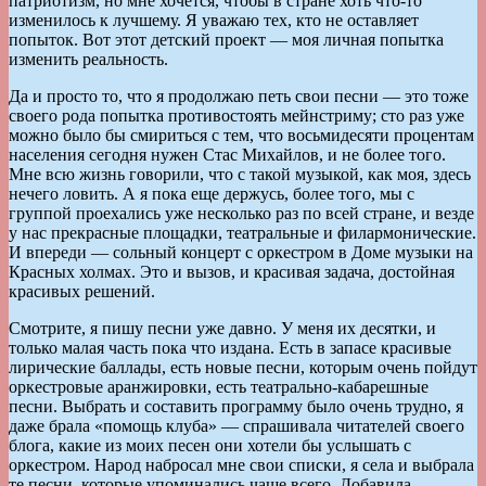
патриотизм, но мне хочется, чтобы в стране хоть что-то
изменилось к лучшему. Я уважаю тех, кто не оставляет
попыток. Вот этот детский проект — моя личная попытка
изменить реальность.
Да и просто то, что я продолжаю петь свои песни — это тоже
своего рода попытка противостоять мейнстриму; сто раз уже
можно было бы смириться с тем, что восьмидесяти процентам
населения сегодня нужен Стас Михайлов, и не более того.
Мне всю жизнь говорили, что с такой музыкой, как моя, здесь
нечего ловить. А я пока еще держусь, более того, мы с
группой проехались уже несколько раз по всей стране, и везде
у нас прекрасные площадки, театральные и филармонические.
И впереди — сольный концерт с оркестром в Доме музыки на
Красных холмах. Это и вызов, и красивая задача, достойная
красивых решений.
Смотрите, я пишу песни уже давно. У меня их десятки, и
только малая часть пока что издана. Есть в запасе красивые
лирические баллады, есть новые песни, которым очень пойдут
оркестровые аранжировки, есть театрально-кабарешные
песни. Выбрать и составить программу было очень трудно, я
даже брала «помощь клуба» — спрашивала читателей своего
блога, какие из моих песен они хотели бы услышать с
оркестром. Народ набросал мне свои списки, я села и выбрала
те песни, которые упоминались чаще всего. Добавила