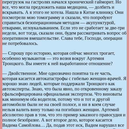
перегрузок на гастролях начался хронический гайморит. Но
все, что могла предложить наша медицина, — долбить и
вскрывать. А я этого не хотела. Нашла в Китае клинику. Они
посмотрели мою томограмму и сказали, что попробуют
справиться безоперационным методом — акупунктурой,
отварами, иглоукалыванием. Если это не сработает за две-три
недели, вот тогда, сказали они, будем рассматривать вопрос об
оперативном вмешательстве. Слава тебе, Господи, операции
не потребовалось.
— Спрошу про историю, которая сейчас многих трогает,
особенно музыкантов — это возня вокруг Артемия
Троицкого. Вы имеете к ней выработанное отношение?
— Двойственное. Мне однозначно понятна та ее часть,
которая касается автокатастрофы с гибелью женщин-врачей. Я
хорошо знаю людей, которые поддержали Троицкого как
автоэксперты. Знаю, что была явно, по откровенному заказу
сфальсифицирована официальная экспертиза. Что виноваты
как минимум оба водителя, потому что и тот и другой
автомобили были не на своей полосе, и ни в коем случае
нельзя валить вину только на погибших женщин. Артемий
абсолютно прав в том, что это пример заказного правосудия и
полное безобразие. А вот второе дело, которое касается
Вадима Самойлова… Да, подав этот иск, Вадим нарушил все