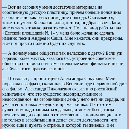
— Вот на сегодня у меня достаточно материала на
собственную детскую пластинку, причем больше половины
его написано как раз в последние полгода. Оказывается, я
тоже это умею. Кое-какие идеи, кстати, подбрасывает Даня,
мне остается только развить сюжет. Но в период работы над
«Детской площадкой № 1» у меня было желание сделать
именно песни Андрея и Саши. Мне кажется, они прекрасны,
и детям просто полезно будет их слушать.
— А почему наше общество так неласково к детям? Если уж
гораздо более жестко, казалось бы, устроенное советское
общество оставило нам замечательные мультфильмы и песни,
а сейчас этого практически нет.
— Позвольте, я процитирую Александра Сокурова. Меня
поразила его фраза, сказанная в Венеции, где недавно победил
его фильм. Александр Николаевич сказал про российский
капитализм, что это существо недопридуманное и
недосозданное, на сегодняшний день у него нет ни сердца, ни
ума, а есть только желудок и прямая кишка. И что этим
существом надо заниматься дальше, и может быть, тогда
появятся люди социально ответственные, понимающие, что
не только в зарабатывании денег смысл деятельности, что
нужно еще и думать о стране, в которой ты живешь, о ее