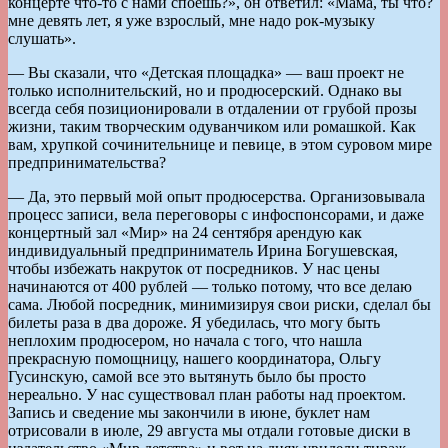
концерте что-то с нами споешь?», он ответил: «Мама, ты что?
мне девять лет, я уже взрослый, мне надо рок-музыку
слушать».
— Вы сказали, что «Детская площадка» — ваш проект не
только исполнительский, но и продюсерский. Однако вы
всегда себя позиционировали в отдалении от грубой прозы
жизни, таким творческим одуванчиком или ромашкой. Как
вам, хрупкой сочинительнице и певице, в этом суровом мире
предпринимательства?
— Да, это первый мой опыт продюсерства. Организовывала
процесс записи, вела переговоры с инфоспонсорами, и даже
концертный зал «Мир» на 24 сентября арендую как
индивидуальный предприниматель Ирина Богушевская,
чтобы избежать накруток от посредников. У нас цены
начинаются от 400 рублей — только потому, что все делаю
сама. Любой посредник, минимизируя свои риски, сделал бы
билеты раза в два дороже. Я убедилась, что могу быть
неплохим продюсером, но начала с того, что нашла
прекрасную помощницу, нашего координатора, Ольгу
Гусинскую, самой все это вытянуть было бы просто
нереально. У нас существовал план работы над проектом.
Запись и сведение мы закончили в июне, буклет нам
отрисовали в июле, 29 августа мы отдали готовые диски в