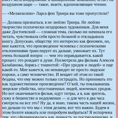
воздушном шаре — такое, знаете, вдохновляющее чтение.
— «Меланхолию» Ларса фон Триера вы тоже пропустили?
— Должна признаться, я не люблю Триера. Не люблю
творчество психически нездоровых художников. Для меня
даже Достоевский — сложная тема, сколько ни начинала его
читать, чувствовала себя просто больной и откладывала
книгу. Допускаю, обществу это интересно как феномен, но,
мне кажется, что произведение человека с психическими
отклонениями транслирует их дальше, умножает их. Тут
очень большой вопрос — чем это оправдывается, какой
процесс это рождает в душе. Посмотрела два фильма Алексея
Балабанова, борясь с тошнотой: «Про уродов и людей» и еще
какой-то. Мне кажется, он ненавидит не просто людские
пороки, а само человечество. И вещает об этом из такой
бездны, что ему можно только сострадать. Но принимать это
как художественное произведение? О’кей, ты показываешь
зверские убийства, опустошенных людей, конченых уродов.
Но вот оканчивается фильм, идут титры, а я, как зритель,
сижу в бешенстве и недоумении — и для чего я два часа
смотрела на все это? Ну да, я знаю, такова часть нашей жизни,
но дальше-то что мы с этим делаем, вот что важно. Будем в
этом болоте квакать или попробуем выбраться? Я испорчена
тем, что сформировалась как личность до постмодернизма, и