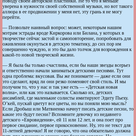
поводу своей авторской пластинки. Не то что я меньше
уверена в нужности своей собственной музыки, но вот такого
аллюра в ее продвижении у меня нет, эту грань я не могу
перейти.
— Позвольте наивный вопрос: может, некоторым нашим
мэтрам эстрады вроде Киркорова или Билана, у которых в
творчестве сейчас застой и самоповторение, попробовать для
оживления окунуться в детскую тематику, до сих пор им
совершенно чуждую, и это бы дало толчок для возрождения к
какой-то новой творческой жизни.
— Я была бы только счастлива, если бы наши звезды всерьез
и ответственно начали заниматься детскими песнями. Тут
одна проблема: вкусовая. Вы же понимаете — даже если они
это сделают, вряд ли они резко поменяют свой стиль. И мы
получим то, что у нас и так уже есть — «Детская новая
волна», или как это называется. Сколько их, детских
ансамблей, где маленькие солисты имитируют Эдиту Пьеху.
О’кей, пускай цветут все цветы, но вы поняли мою мысль?
Если Дробыш или Матвиенко начнут писать детские песни, то
какие это будут песни? Вспомните девочку из недавнего
детского «Евровидения», ей 11 или 12 лет, и она поет про
первое свидание, первое прикосновение. Ну, это не текст для
11-летней девочки! Я не говорю, что она обязательно должна