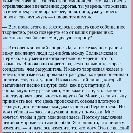
«Смоленская» шла сквозь строй омоновцев. Это было очень
отрезвляющее впечатление: дорогая, ты уверена, что живешь
в своей прекрасной оранжерее, но вот оно, уже у твоего
порога, еще чуть-чуть — и ворвется внутрь.
— Вам после этого не захотелось взорвать свое собственное
творчество, резко повернуть его от ваших привычных
«нежных вещей» совсем в другую сторону?
— Это очень хороший вопрос. Да, я тоже езжу по стране и
вижу, как живут люди где-нибудь между Соликамском и
Пермью. Но у меня никогда не было намерения что-то
взрывать. Я по жизни скорее ткач, чем подрывник, скорее
созидатель, чем разрушитель. И как-то творческая железа в
моем организме изолирована от рассудка, которым оцениваю
политическую ситуацию. Я классический лирик, который
вытягивает песню изнутри себя, как паук паутину. А
социальную тему развивают, мне кажется, те, кто склонен
конструировать реальность вокруг себя. Может, если я начну
принимать все, что здесь происходит, совсем вплотную к
сердцу, единственным выходом останется Шереметьево. Но
моя публика — здесь, я думаю и пишу по-русски. Мне
хочется, чтобы и дети мои жили здесь. Поэтому заключила
некий компромисс с самой собой. Я терплю то, что не могу
изменить — и пытаюсь изменить то, что могу. Это не квасной