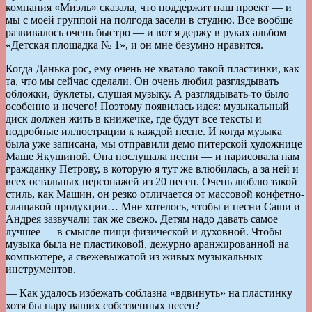
компания «Миэль» сказала, что поддержит наш проект — и
мы с моей группой на полгода засели в студию. Все вообще
развивалось очень быстро — и вот я держу в руках альбом
«Детская площадка № 1», и он мне безумно нравится.
Когда Данька рос, ему очень не хватало такой пластинки, как
та, что мы сейчас сделали. Он очень любил разглядывать
обложки, буклеты, слушая музыку. А разглядывать-то было
особенно и нечего! Поэтому появилась идея: музыкальный
диск должен жить в книжечке, где будут все тексты и
подробные иллюстрации к каждой песне. И когда музыка
была уже записана, мы отправили демо питерской художнице
Маше Якушиной. Она послушала песни — и нарисовала нам
гражданку Петрову, в которую я тут же влюбилась, а за ней и
всех остальных персонажей из 20 песен. Очень люблю такой
стиль, как Машин, он резко отличается от массовой конфетно-
слащавой продукции… Мне хотелось, чтобы и песни Саши и
Андрея зазвучали так же свежо. Детям надо давать самое
лучшее — в смысле пищи физической и духовной. Чтобы
музыка была не пластиковой, дежурно аранжированной на
компьютере, а свежевыжатой из живых музыкальных
инструментов.
— Как удалось избежать соблазна «вдвинуть» на пластинку
хотя бы пару ваших собственных песен?