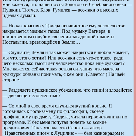
мне кажется, что наши поэты Золотого и Серебряного века —
Пушкин, Тютчев, Блок, Гумилев — все-таки о высоких
идеалах думали.
— Но как красиво у Триера ненавистное ему человечество
накрывается медным тазом! Под музыку Вагнера, в
таинственном голубом свечении загадочной планеты
Ностальгии, врезающейся в Землю…
— Слушайте, Земля и так может накрыться в любой момент,
мы что, этого хотим? Или все-таки есть что-то такое, ради
чего несколько тысяч лет человечество пока еще булькает?
Мне кажется, сейчас такая острая ситуация, что мастера
культуры обязаны понимать, с кем они. (Смеется.) На чьей
стороне.
— Разделяете пушкинское убеждение, что гений и злодейство
— две вещи несовместные?
— Со мной в свое время случился жуткий кризис. Я
готовилась к госэкзамену по философии, своему
профильному предмету. Сидела, читала первоисточники по
программе. И бес меня попутал полезть во всякие
предисловия. Так я узнала, что Сенека — автор
«Нравственных писем к Луцилию» — был казнокрадом и