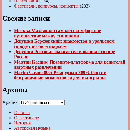
Персоналии
(134)
Фестивали, конкурсы, концерты
(233)
Свежие записи
Москва Махачкала самолет: комфортное
путешествие между столицами
Девушки Березовский: знакомства в уральском
городе с особым шармом
Девушки Ростова: знакомства в южной столице
России
Мартин Казино: Премиум-платформа для ценителей
азартных развлечений
Martin Casino 800: Рекордный 800% бонус и
безграничные возможности для выигрыша
Архивы
Архивы
Главная
О фестивале
История
Авторская музыка