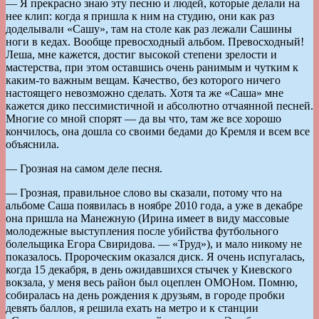
— Я прекрасно знаю эту песню и людей, которые делали на
нее клип: когда я пришла к ним на студию, они как раз
доделывали «Сашу», там на столе как раз лежали Сашины
ноги в кедах. Вообще превосходный альбом. Превосходный!
Леша, мне кажется, достиг высокой степени зрелости и
мастерства, при этом оставшись очень ранимым и чутким к
каким-то важным вещам. Качество, без которого ничего
настоящего невозможно сделать. Хотя та же «Саша» мне
кажется дико пессимистичной и абсолютно отчаянной песней.
Многие со мной спорят — да вы что, там же все хорошо
кончилось, она дошла со своими бедами до Кремля и всем все
объяснила.
— Грозная на самом деле песня.
— Грозная, правильное слово вы сказали, потому что на
альбоме Саша появилась в ноябре 2010 года, а уже в декабре
она пришла на Манежную (Ирина имеет в виду массовые
молодежные выступления после убийства футбольного
болельщика Егора Свиридова. — «Труд»), и мало никому не
показалось. Пророческим оказался диск. Я очень испугалась,
когда 15 декабря, в день ожидавшихся стычек у Киевского
вокзала, у меня весь район был оцеплен ОМОНом. Помню,
собиралась на день рождения к друзьям, в городе пробки
девять баллов, я решила ехать на метро и к станции