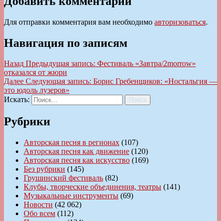
Добавить комментарий
Для отправки комментария вам необходимо
авторизоваться
.
Навигация по записям
Назад
Предыдущая запись:
Фестиваль «Завтра/2morrow»
отказался от жюри
Далее
Следующая запись:
Борис Гребенщиков: «Ностальгия —
это юдоль лузеров»
Искать:
Поиск
Рубрики
Авторская песня в регионах
(107)
Авторская песня как движение
(120)
Авторская песня как искусство
(169)
Без рубрики
(145)
Грушинский фестиваль
(82)
Клубы, творческие объединения, театры
(141)
Музыкальные инструменты
(69)
Новости
(42 062)
Обо всем
(112)