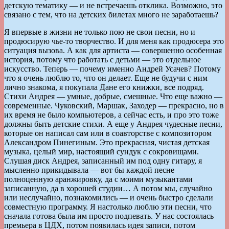
детскую тематику — и не встречаешь отклика. Возможно, это
связано с тем, что на детских билетах много не заработаешь?
Я впервые в жизни не только пою не свои песни, но и
продюсирую чье-то творчество. И для меня как продюсера это
ситуация вызова. А как для артиста — совершенно особенная
история, потому что работать с детьми — это отдельное
искусство. Теперь — почему именно Андрей Усачев? Потому
что я очень люблю то, что он делает. Еще не будучи с ним
лично знакома, я покупала Дане его книжки, все подряд.
Стихи Андрея — умные, добрые, смешные. Что еще важно —
современные. Чуковский, Маршак, Заходер — прекрасно, но в
их время не было компьютеров, а сейчас есть, и про это тоже
должны быть детские стихи. А еще у Андрея чудесные песни,
которые он написал сам или в соавторстве с композитором
Александром Пинегиным. Это прекрасная, чистая детская
музыка, целый мир, настоящий сундук с сокровищами.
Слушая диск Андрея, записанный им под одну гитару, я
мысленно прикидывала — вот бы каждой песне
полноценную аранжировку, да с моими музыкантами
записанную, да в хорошей студии… А потом мы, случайно
или неслучайно, познакомились — и очень быстро сделали
совместную программу. Я настолько люблю эти песни, что
сначала готова была им просто подпевать. У нас состоялась
премьера в ЦДХ, потом появилась идея записи, потом