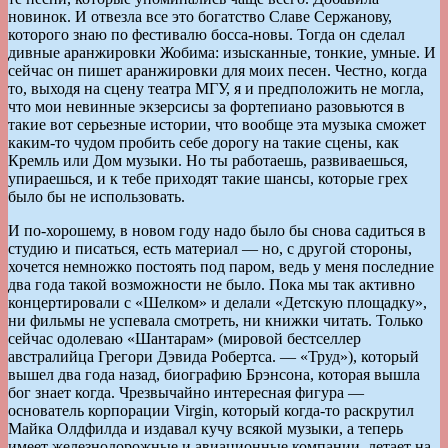
новинок. И отвезла все это богатство Славе Сержанову,
которого знаю по фестивалю босса-новы. Тогда он сделал
дивные аранжировки Жобима: изысканные, тонкие, умные. И
сейчас он пишет аранжировки для моих песен. Честно, когда
то, выходя на сцену театра МГУ, я и предположить не могла,
что мои невинные экзерсисы за фортепиано разовьются в
такие вот серьезные истории, что вообще эта музыка сможет
каким-то чудом пробить себе дорогу на такие сцены, как
Кремль или Дом музыки. Но ты работаешь, развиваешься,
упираешься, и к тебе приходят такие шансы, которые грех
было бы не использовать.
И по-хорошему, в новом году надо было бы снова садиться в
студию и писаться, есть материал — но, с другой стороны,
хочется немножко постоять под паром, ведь у меня последние
два года такой возможности не было. Пока мы так активно
концертировали с «Шелком» и делали «Детскую площадку»,
ни фильмы не успевала смотреть, ни книжки читать. Только
сейчас одолеваю «Шантарам» (мировой бестселлер
австралийца Грегори Дэвида Робертса. — «Труд»), который
вышел два года назад, биографию Брэнсона, которая вышла
бог знает когда. Чрезвычайно интересная фигура —
основатель корпорации Virgin, который когда-то раскрутил
Майка Олдфилда и издавал кучу всякой музыки, а теперь
имеет железнодорожные и авиационные компании, летает на