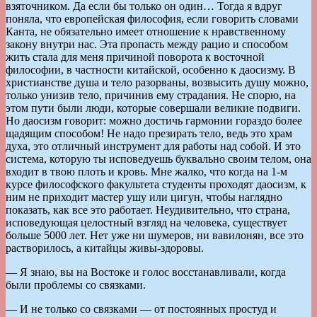
взяточником. Да если бы только он один… Тогда я вдруг
поняла, что европейская философия, если говорить словами
Канта, не обязательно имеет отношение к нравственному
закону внутри нас. Эта пропасть между рацио и способом
жить стала для меня причиной поворота к восточной
философии, в частности китайской, особенно к даосизму. В
христианстве душа и тело разорваны, возвысить душу можно,
только унизив тело, причинив ему страдания. Не спорю, на
этом пути были люди, которые совершали великие подвиги.
Но даосизм говорит: можно достичь гармонии гораздо более
щадящим способом! Не надо презирать тело, ведь это храм
духа, это отличный инструмент для работы над собой. И это
система, которую ты исповедуешь буквально своим телом, она
входит в твою плоть и кровь. Мне жалко, что когда на 1-м
курсе философского факультета студенты проходят даосизм, к
ним не приходит мастер ушу или цигун, чтобы наглядно
показать, как все это работает. Неудивительно, что страна,
исповедующая целостный взгляд на человека, существует
больше 5000 лет. Нет уже ни шумеров, ни вавилонян, все это
растворилось, а китайцы живы-здоровы.
— Я знаю, вы на Востоке и голос восстанавливали, когда
были проблемы со связками.
— И не только со связками — от постоянных простуд и