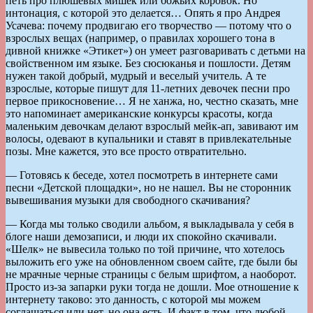
петь про плюшевых мишек или божьих коровок. Но
интонация, с которой это делается… Опять я про Андрея
Усачева: почему продвигаю его творчество — потому что о
взрослых вещах (например, о правилах хорошего тона в
дивной книжке «Этикет») он умеет разговаривать с детьми на
свойственном им языке. Без сюсюканья и пошлости. Детям
нужен такой добрый, мудрый и веселый учитель. А те
взрослые, которые пишут для 11-летних девочек песни про
первое прикосновение… Я не ханжа, но, честно сказать, мне
это напоминает американские конкурсы красоты, когда
маленьким девочкам делают взрослый мейк-ап, завивают им
волосы, одевают в купальники и ставят в привлекательные
позы. Мне кажется, это все просто отвратительно.
— Готовясь к беседе, хотел посмотреть в интернете сами
песни «Детской площадки», но не нашел. Вы не сторонник
вывешивания музыки для свободного скачивания?
— Когда мы только сводили альбом, я выкладывала у себя в
блоге наши демозаписи, и люди их спокойно скачивали.
«Шелк» не вывесила только по той причине, что хотелось
выложить его уже на обновленном своем сайте, где были бы
не мрачные черные страницы с белым шрифтом, а наоборот.
Просто из-за запарки руки тогда не дошли. Мое отношение к
интернету таково: это данность, с которой мы можем
соглашаться или нет, но она есть. И факт в том, что любой