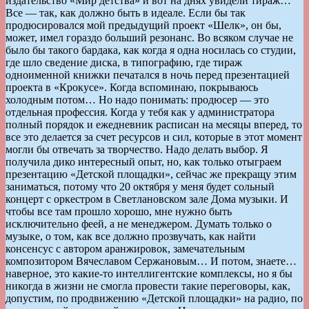
издательство «Мир детства» и вот на днях увидели тираж…
Все — так, как должно быть в идеале. Если бы так
продюсировался мой предыдущий проект «Шелк», он бы,
может, имел гораздо больший резонанс. Во всяком случае не
было бы такого бардака, как когда я одна носилась со студии,
где шло сведение диска, в типографию, где тираж
одноименной книжки печатался в ночь перед презентацией
проекта в «Крокусе». Когда вспоминаю, покрываюсь
холодным потом… Но надо понимать: продюсер — это
отдельная профессия. Когда у тебя как у администратора
полный порядок и ежедневник расписан на месяцы вперед, то
все это делается за счет ресурсов и сил, которые в этот момент
могли бы отвечать за творчество. Надо делать выбор. Я
получила дико интересный опыт, но, как только отыграем
презентацию «Детской площадки», сейчас же прекращу этим
заниматься, потому что 20 октября у меня будет сольный
концерт с оркестром в Светлановском зале Дома музыки. И
чтобы все там прошло хорошо, мне нужно быть
исключительно феей, а не менеджером. Думать только о
музыке, о том, как все должно прозвучать, как найти
консенсус с автором аранжировок, замечательным
композитором Вячеславом Сержановым… И потом, знаете…
наверное, это какие-то интеллигентские комплексы, но я бы
никогда в жизни не смогла провести такие переговоры, как,
допустим, по продвижению «Детской площадки» на радио, по