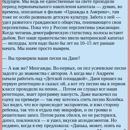
будущем. Мы ведь не единственные на свете проходили
период первоначального накопления капитала — думаю, во
времена, описанные в фильме «Однажды в Америке», там
тоже не особо развивали детскую культуру. Забота о ней —
удел развитого гражданского общества, понимающего свои
перспективы. Пока что у России перспективы ужасающие.
Когда читаешь демографическую статистику, волосы встают
дыбом. Вот наше правительство ввело материнский капитал
— молодцы, хотя надо было бы лет на 10–15 лет раньше
начать. Мы иначе просто вымрем.
— Вы проверяли ваши песни на Дане?
— А как же? Многажды. Во-первых, он пел усачевские песни
задолго до знакомства с автором. А когда мы с Андреем
начали работать над «Детской площадкой», Даня пришел на
первую репетицию и сказал: ой, а вот эту песню мы в первом
классе проходили на пении… Потом он слушал все наши
репетиции, знает программу наизусть. Даже выскочил на
сцену на премьере — так ему хотелось спеть песню Колобка.
Зал видел, что все происходит экспромтом, и взял сторону
ребенка, так что я отдала ему микрофон, и он громко и
решительно запел. Потом разок сбился, но не растерялся,
допел, поклонился — и ушел, вкусив аплодисментов. Но
недавно, когда я ему предложила: «Данька, может, опять на