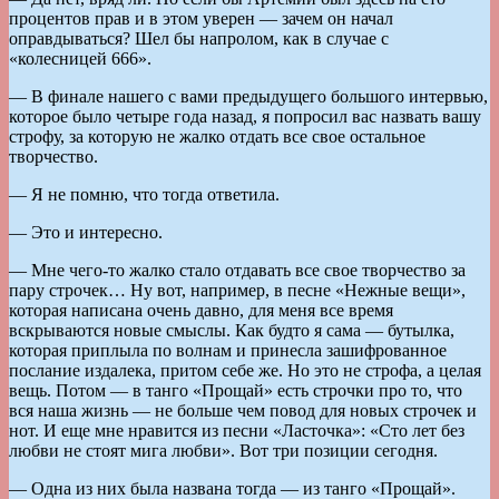
процентов прав и в этом уверен — зачем он начал
оправдываться? Шел бы напролом, как в случае с
«колесницей 666».
— В финале нашего с вами предыдущего большого интервью,
которое было четыре года назад, я попросил вас назвать вашу
строфу, за которую не жалко отдать все свое остальное
творчество.
— Я не помню, что тогда ответила.
— Это и интересно.
— Мне чего-то жалко стало отдавать все свое творчество за
пару строчек… Ну вот, например, в песне «Нежные вещи»,
которая написана очень давно, для меня все время
вскрываются новые смыслы. Как будто я сама — бутылка,
которая приплыла по волнам и принесла зашифрованное
послание издалека, притом себе же. Но это не строфа, а целая
вещь. Потом — в танго «Прощай» есть строчки про то, что
вся наша жизнь — не больше чем повод для новых строчек и
нот. И еще мне нравится из песни «Ласточка»: «Сто лет без
любви не стоят мига любви». Вот три позиции сегодня.
— Одна из них была названа тогда — из танго «Прощай».