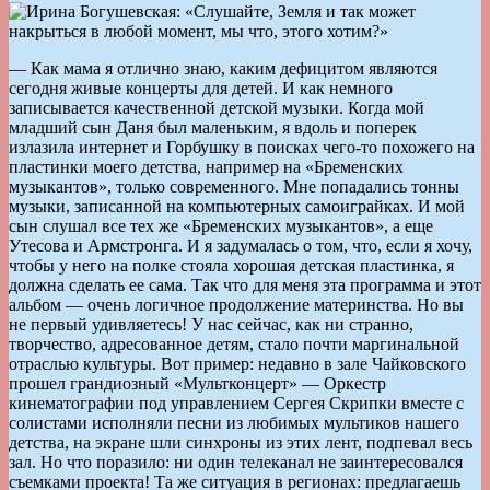
— Как мама я отлично знаю, каким дефицитом являются
сегодня живые концерты для детей. И как немного
записывается качественной детской музыки. Когда мой
младший сын Даня был маленьким, я вдоль и поперек
излазила интернет и Горбушку в поисках чего-то похожего на
пластинки моего детства, например на «Бременских
музыкантов», только современного. Мне попадались тонны
музыки, записанной на компьютерных самоиграйках. И мой
сын слушал все тех же «Бременских музыкантов», а еще
Утесова и Армстронга. И я задумалась о том, что, если я хочу,
чтобы у него на полке стояла хорошая детская пластинка, я
должна сделать ее сама. Так что для меня эта программа и этот
альбом — очень логичное продолжение материнства. Но вы
не первый удивляетесь! У нас сейчас, как ни странно,
творчество, адресованное детям, стало почти маргинальной
отраслью культуры. Вот пример: недавно в зале Чайковского
прошел грандиозный «Мультконцерт» — Оркестр
кинематографии под управлением Сергея Скрипки вместе с
солистами исполняли песни из любимых мультиков нашего
детства, на экране шли синхроны из этих лент, подпевал весь
зал. Но что поразило: ни один телеканал не заинтересовался
съемками проекта! Та же ситуация в регионах: предлагаешь