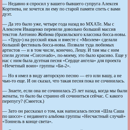
— Недавно я спросил у вашего бывшего супруга Алексея
Кортнева, не хочется ли ему по старой памяти спеть с вами
дуэт.
— Да это было уже, четыре года назад во МХАТе. Мы с
Алексеем Иващенко перевели довольно большой массив
текстов Антонио Жобима (бразильского классика босса-новы.
— «Труд») на русский язык и вместе с «Миэлем» сделали
большой фестиваль босса-новы. Позвали туда любимых
артистов — и в том числе, конечно, Лешу. И там мы с ним
спели дуэтом «Corcovado», по-моему, это было красиво. Еще у
нас с ним была дуэтная песня «Сердце ангела» для проекта
«Нечетный воин» группы «Би-2».
— Но я имел в виду авторскую песню — его или вашу, а не
чью-то еще. И он сказал, что такая песня пока не сочинилась.
— Знаете, если она не сочинилась 25 лет назад, когда мы были
женаты, то было бы странно ей сочиниться сейчас. С какого
перепугу? (Смеется.)
— Зато он рассказал о том, как написалась песня «Шла Саша
по шоссе» с недавнего альбома группы «Несчастный случай»
«Тоннель в конце света».