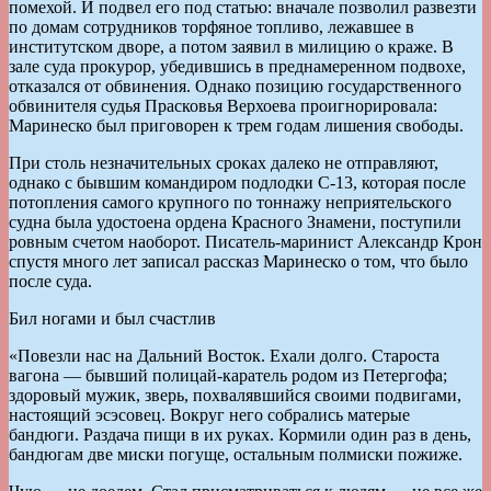
помехой. И подвел его под статью: вначале позволил развезти
по домам сотрудников торфяное топливо, лежавшее в
институтском дворе, а потом заявил в милицию о краже. В
зале суда прокурор, убедившись в преднамеренном подвохе,
отказался от обвинения. Однако позицию государственного
обвинителя судья Прасковья Верхоева проигнорировала:
Маринеско был приговорен к трем годам лишения свободы.
При столь незначительных сроках далеко не отправляют,
однако с бывшим командиром подлодки С-13, которая после
потопления самого крупного по тоннажу неприятельского
судна была удостоена ордена Красного Знамени, поступили
ровным счетом наоборот. Писатель-маринист Александр Крон
спустя много лет записал рассказ Маринеско о том, что было
после суда.
Бил ногами и был счастлив
«Повезли нас на Дальний Восток. Ехали долго. Староста
вагона — бывший полицай-каратель родом из Петергофа;
здоровый мужик, зверь, похвалявшийся своими подвигами,
настоящий эсэсовец. Вокруг него собрались матерые
бандюги. Раздача пищи в их руках. Кормили один раз в день,
бандюгам две миски погуще, остальным полмиски пожиже.