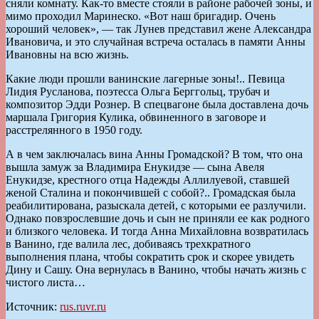
сняли комнату. Как-то вместе стояли в районе рабочей зоны, и
мимо проходил Маринеско. «Вот наш бригадир. Очень
хороший человек», — так Лунев представил жене Александра
Ивановича, и это случайная встреча осталась в памяти Анны
Ивановны на всю жизнь.
Какие люди прошли ванинские лагерные зоны!.. Певица
Лидия Русланова, поэтесса Ольга Берггольц, трубач и
композитор Эдди Рознер. В спецвагоне была доставлена дочь
маршала Григория Кулика, обвиненного в заговоре и
расстрелянного в 1950 году.
А в чем заключалась вина Анны Громадской? В том, что она
вышла замуж за Владимира Енукидзе — сына Авеля
Енукидзе, крестного отца Надежды Аллилуевой, ставшей
женой Сталина и покончившей с собой?.. Громадская была
реабилитирована, разыскала детей, с которыми ее разлучили.
Однако повзрослевшие дочь и сын не приняли ее как родного
и близкого человека. И тогда Анна Михайловна возвратилась
в Ванино, где валила лес, добиваясь трехкратного
выполнения плана, чтобы сократить срок и скорее увидеть
Дину и Сашу. Она вернулась в Ванино, чтобы начать жизнь с
чистого листа…
Источник:
rus.ruvr.ru