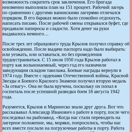
возможность сократить срок заключения. Его бригада
неизменно выполняла план на 151 процент. Рабочий лагерь
по сравнению с другими ванинскими лагерями отличался
порядком. В его бараках можно было спокойно отдохнуть,
написать письмо. После рабочей смены открывался буфет, где
продавали папиросы и сладости. Хотя денег на руки
выдавалось немного…
После трех лет образцового труда Крылов получил справку об
освобождении. После выдачи паспорта надо было выбирать:
или уезжать, или оставаться, но без промедления
трудоустраиваться. С 15 июля 1950 года Крылов работал в
порту как вольнонаемный, через год его назначили
заведующим складом такелажа. Боевые награды вернули в
1974 году. Вместе с орденами Отечественной войны, Красной
Звезды и Боевого Красного Знамени получил вторую медаль
«За отвагу». Она не была вручена, поскольку он попал в
госпиталь после успешной разведки боем 18 августа 1942
года.
Разумеется, Крылов и Маринеско знали друг друга. Вот что
рассказывал Александр Иванович о работе в порту, после чего
последовал на рыбозавод. «Когда нас стали переводить на
лагерное положение, мы, моряки, попросились, чтобы нас
всех вместе послали на погрузочные работы в порту. Работа