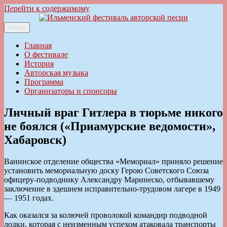
Перейти к содержимому
Меню
Ильменский фестиваль авторской песни
Главная
О фестивале
История
Авторская музыка
Программа
Организаторы и спонсоры
Личный враг Гитлера в тюрьме никого
не боялся («Приамурские ведомости»,
Хабаровск)
Ванинское отделение общества «Мемориал» приняло решение
установить мемориальную доску Герою Советского Союза
офицеру-подводнику Александру Маринеско, отбывавшему
заключение в здешнем исправительно-трудовом лагере в 1949
— 1951 годах.
Как оказался за колючей проволокой командир подводной
лодки, которая с неизменным успехом атаковала транспорты