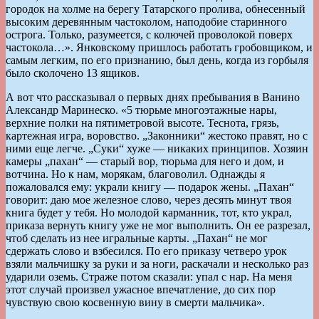
городок на холме на берегу Татарского пролива, обнесенный
высоким деревянным частоколом, наподобие старинного
острога. Только, разумеется, с колючей проволокой поверх
частокола…». Янковскому пришлось работать гробовщиком, и
самым легким, по его признанию, был день, когда из горбыля
было сколочено 13 ящиков.
А вот что рассказывал о первых днях пребывания в Ванино
Александр Маринеско. «5 тюрьме многоэтажные нары,
верхние полки на пятиметровой высоте. Теснота, грязь,
картежная игра, воровство. „Законники“ жестоко правят, но с
ними еще легче. „Суки“ хуже — никаких принципов. Хозяин
камеры „пахан“ — старый вор, тюрьма для него и дом, и
вотчина. Но к нам, морякам, благоволил. Однажды я
пожаловался ему: украли книгу — подарок жены. „Пахан“
говорит: даю мое железное слово, через десять минут твоя
книга будет у тебя. Но молодой карманник, тот, кто украл,
приказа вернуть книгу уже не мог выполнить. Он ее разрезал,
чтоб сделать из нее игральные карты. „Пахан“ не мог
сдержать слово и взбесился. По его приказу четверо урок
взяли мальчишку за руки и за ноги, раскачали и несколько раз
ударили оземь. Страже потом сказали: упал с нар. На меня
этот случай произвел ужасное впечатление, до сих пор
чувствую свою косвенную вину в смерти мальчика».