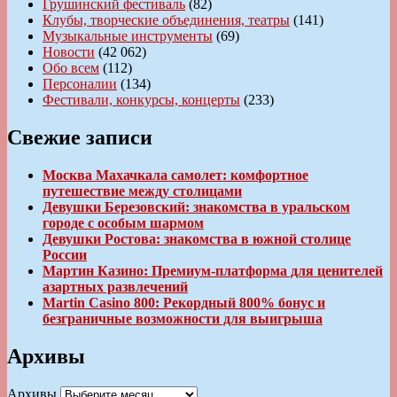
Грушинский фестиваль
(82)
Клубы, творческие объединения, театры
(141)
Музыкальные инструменты
(69)
Новости
(42 062)
Обо всем
(112)
Персоналии
(134)
Фестивали, конкурсы, концерты
(233)
Свежие записи
Москва Махачкала самолет: комфортное
путешествие между столицами
Девушки Березовский: знакомства в уральском
городе с особым шармом
Девушки Ростова: знакомства в южной столице
России
Мартин Казино: Премиум-платформа для ценителей
азартных развлечений
Martin Casino 800: Рекордный 800% бонус и
безграничные возможности для выигрыша
Архивы
Архивы