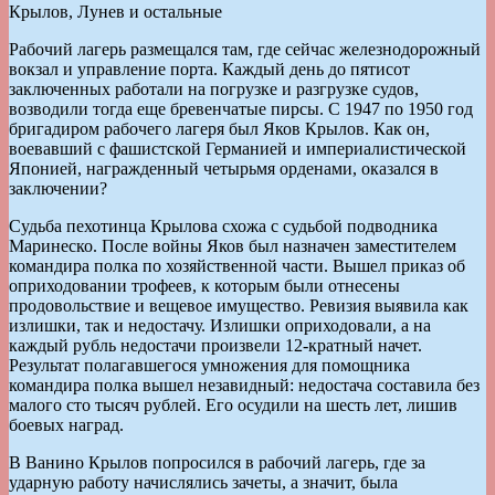
Крылов, Лунев и остальные
Рабочий лагерь размещался там, где сейчас железнодорожный
вокзал и управление порта. Каждый день до пятисот
заключенных работали на погрузке и разгрузке судов,
возводили тогда еще бревенчатые пирсы. С 1947 по 1950 год
бригадиром рабочего лагеря был Яков Крылов. Как он,
воевавший с фашистской Германией и империалистической
Японией, награжденный четырьмя орденами, оказался в
заключении?
Судьба пехотинца Крылова схожа с судьбой подводника
Маринеско. После войны Яков был назначен заместителем
командира полка по хозяйственной части. Вышел приказ об
оприходовании трофеев, к которым были отнесены
продовольствие и вещевое имущество. Ревизия выявила как
излишки, так и недостачу. Излишки оприходовали, а на
каждый рубль недостачи произвели 12-кратный начет.
Результат полагавшегося умножения для помощника
командира полка вышел незавидный: недостача составила без
малого сто тысяч рублей. Его осудили на шесть лет, лишив
боевых наград.
В Ванино Крылов попросился в рабочий лагерь, где за
ударную работу начислялись зачеты, а значит, была