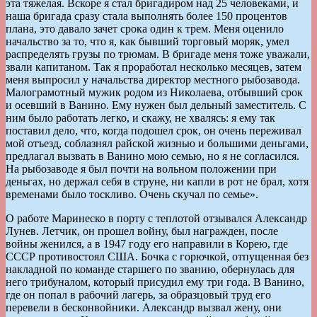
эта тяжелая. Вскоре я стал бригадиром над 25 человеками, и
наша бригада сразу стала выполнять более 150 процентов
плана, это давало зачет срока один к трем. Меня оценило
начальство за то, что я, как бывший торговый моряк, умел
распределять грузы по трюмам. В бригаде меня тоже уважали,
звали капитаном. Так я проработал несколько месяцев, затем
меня выпросил у начальства директор местного рыбозавода.
Малограмотный мужик родом из Николаева, отбывший срок
и осевший в Ванино. Ему нужен был дельный заместитель. С
ним было работать легко, и скажу, не хвалясь: я ему так
поставил дело, что, когда подошел срок, он очень переживал
мой отъезд, соблазнял райской жизнью и большими деньгами,
предлагал вызвать в Ванино мою семью, но я не согласился.
На рыбозаводе я был почти на вольном положении при
деньгах, но держал себя в струне, ни капли в рот не брал, хотя
временами было тоскливо. Очень скучал по семье».
О работе Маринеско в порту с теплотой отзывался Александр
Лунев. Летчик, он прошел войну, был награжден, после
войны женился, а в 1947 году его направили в Корею, где
СССР противостоял США. Бочка с горючкой, отпущенная без
накладной по команде старшего по званию, обернулась для
него трибуналом, который присудил ему три года. В Ванино,
где он попал в рабочий лагерь, за образцовый труд его
перевели в бесконвойники. Александр вызвал жену, они