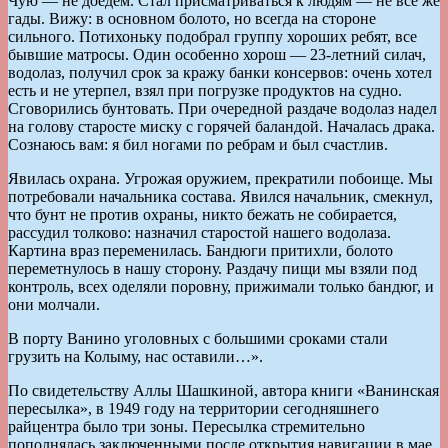
Чую — не доедем. Стал присматриваться к людям — не все же
гады. Вижу: в основном болото, но всегда на стороне
сильного. Потихоньку подобрал группу хороших ребят, все
бывшие матросы. Один особенно хорош — 23-летний силач,
водолаз, получил срок за кражу банки консервов: очень хотел
есть и не утерпел, взял при погрузке продуктов на судно.
Сговорились бунтовать. При очередной раздаче водолаз надел
на голову старосте миску с горячей баландой. Началась драка.
Сознаюсь вам: я бил ногами по ребрам и был счастлив.
Явилась охрана. Угрожая оружием, прекратили побоище. Мы
потребовали начальника состава. Явился начальник, смекнул,
что бунт не против охраны, никто бежать не собирается,
рассудил толково: назначил старостой нашего водолаза.
Картина враз переменилась. Бандюги притихли, болото
переметнулось в нашу сторону. Раздачу пищи мы взяли под
контроль, всех оделяли поровну, прижимали только бандюг, и
они молчали.
В порту Ванино уголовных с большими сроками стали
грузить на Колыму, нас оставили…».
По свидетельству Аллы Шашкиной, автора книги «Ванинская
пересылка», в 1949 году на территории сегодняшнего
райцентра было три зоны. Пересылка стремительно
пополнялась заключенными после открытия навигации в мае.