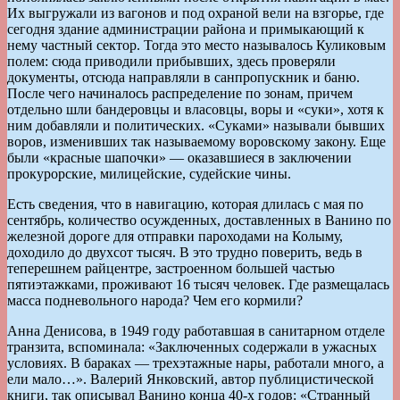
Их выгружали из вагонов и под охраной вели на взгорье, где
сегодня здание администрации района и примыкающий к
нему частный сектор. Тогда это место называлось Куликовым
полем: сюда приводили прибывших, здесь проверяли
документы, отсюда направляли в санпропускник и баню.
После чего начиналось распределение по зонам, причем
отдельно шли бандеровцы и власовцы, воры и «суки», хотя к
ним добавляли и политических. «Суками» называли бывших
воров, изменивших так называемому воровскому закону. Еще
были «красные шапочки» — оказавшиеся в заключении
прокурорские, милицейские, судейские чины.
Есть сведения, что в навигацию, которая длилась с мая по
сентябрь, количество осужденных, доставленных в Ванино по
железной дороге для отправки пароходами на Колыму,
доходило до двухсот тысяч. В это трудно поверить, ведь в
теперешнем райцентре, застроенном большей частью
пятиэтажками, проживают 16 тысяч человек. Где размещалась
масса подневольного народа? Чем его кормили?
Анна Денисова, в 1949 году работавшая в санитарном отделе
транзита, вспоминала: «Заключенных содержали в ужасных
условиях. В бараках — трехэтажные нары, работали много, а
ели мало…». Валерий Янковский, автор публицистической
книги, так описывал Ванино конца 40-х годов: «Странный