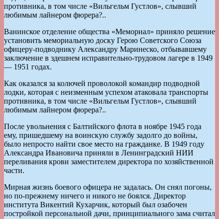
противника, в том числе «Вильгельм Густлов», слывший
любимым лайнером фюрера?..
Ванинское отделение общества «Мемориал» приняло решение
установить мемориальную доску Герою Советского Союза
офицеру-подводнику Александру Маринеско, отбывавшему
заключение в здешнем исправительно-трудовом лагере в 1949
— 1951 годах.
Как оказался за колючей проволокой командир подводной
лодки, которая с неизменным успехом атаковала транспорты
противника, в том числе «Вильгельм Густлов», слывший
любимым лайнером фюрера?..
После увольнения с Балтийского флота в ноябре 1945 года
ему, пришедшему на воинскую службу задолго до войны,
было непросто найти свое место на гражданке. В 1949 году
Александра Ивановича приняли в Ленинградский НИИ
переливания крови заместителем директора по хозяйственной
части.
Мирная жизнь боевого офицера не задалась. Он снял погоны,
но по-прежнему ничего и никого не боялся. Директор
института Викентий Кухарчик, который был озабочен
постройкой персональной дачи, принципиального зама считал