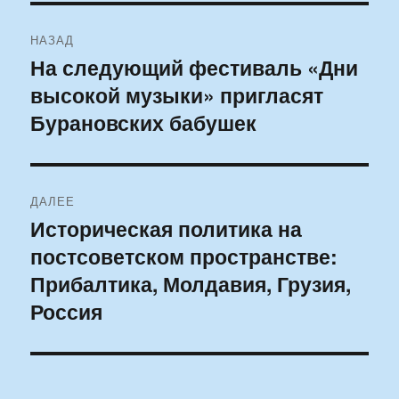
Навигация
НАЗАД
по
На следующий фестиваль «Дни
Предыдущая
высокой музыки» пригласят
запись:
записям
Бурановских бабушек
ДАЛЕЕ
Историческая политика на
Следующая
постсоветском пространстве:
запись:
Прибалтика, Молдавия, Грузия,
Россия