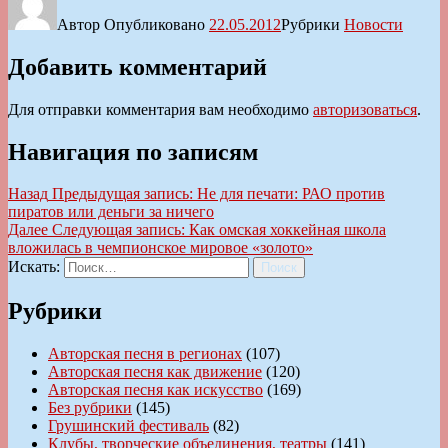
Автор
Опубликовано
22.05.2012
Рубрики
Новости
Добавить комментарий
Для отправки комментария вам необходимо
авторизоваться
.
Навигация по записям
Назад
Предыдущая запись:
Не для печати: РАО против
пиратов или деньги за ничего
Далее
Следующая запись:
Как омская хоккейная школа
вложилась в чемпионское мировое «золото»
Искать:
Поиск
Рубрики
Авторская песня в регионах
(107)
Авторская песня как движение
(120)
Авторская песня как искусство
(169)
Без рубрики
(145)
Грушинский фестиваль
(82)
Клубы, творческие объединения, театры
(141)