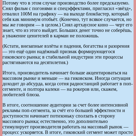
Потому что в этом случае производство более предсказуемо.
Снял фильм с погонями и спецэффектами, пригласил «звёзд»,
отвалил 100М на графику — на выходе блокбастер, который
себя как минимум отобьёт. (Конечно, тут всякое случается, но
мы же говорим — в целом.) Снял артхаусное кино — черт его
знает, что из этого выйдет. Больших денег точно не соберёшь,
а уважение ценителей в карман не положишь.
(Кстати, внезапные взлёты и падения, богатства и разорения
— это ещё один надёжный признак формирующегося
гиковского рынка; в стабильной индустрии эти процессы
растягиваются на десятилетия.)
Итого, производитель начинает больше акцентироваться на
массовом рынке и меньше — на гиковском. Иногда ситуация
доходит до абсурда, когда сотня радиостанций работает в поп-
сегменте, и полтора калеки — на рокеров или, скажем,
любителей блюза.
В итоге, соотношение аудитории за счет более интенсивной
рекламы поп-сегмента, за счёт его большей эффектности и
доступности начинает потихоньку сползать в сторону
массового рынка; естественно, это дополнительно
стимулирует производителя работать на массовый рынок —
процесс ускоряется. В итоге, гиковский сегмент может просто