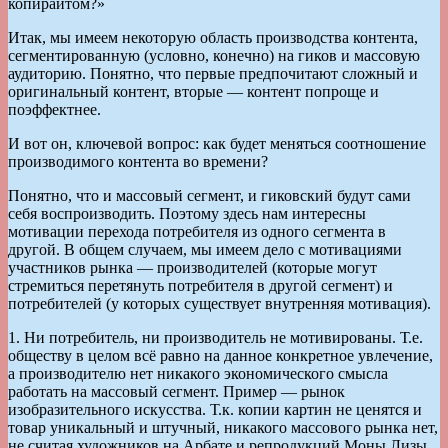
копирайтом?»
Итак, мы имеем некоторую область производства контента,
сегментированную (условно, конечно) на гиков и массовую
аудиторию. Понятно, что первые предпочитают сложный и
оригинальный контент, вторые — контент попроще и
поэффектнее.
И вот он, ключевой вопрос: как будет меняться соотношение
производимого контента во времени?
Понятно, что и массовый сегмент, и гиковский будут сами
себя воспроизводить. Поэтому здесь нам интересны
мотивации перехода потребителя из одного сегмента в
другой. В общем случаем, мы имеем дело с мотивациями
участников рынка — производителей (которые могут
стремиться перетянуть потребителя в другой сегмент) и
потребителей (у которых существует внутренняя мотивация).
1. Ни потребитель, ни производитель не мотивированы. Т.е.
обществу в целом всё равно на данное конкретное увлечение,
а производителю нет никакого экономического смысла
работать на массовый сегмент. Пример — рынок
изобразительного искусства. Т.к. копии картин не ценятся и
товар уникальный и штучный, никакого массового рынка нет,
не считая художников на Арбате и репродукций Моны Лизы