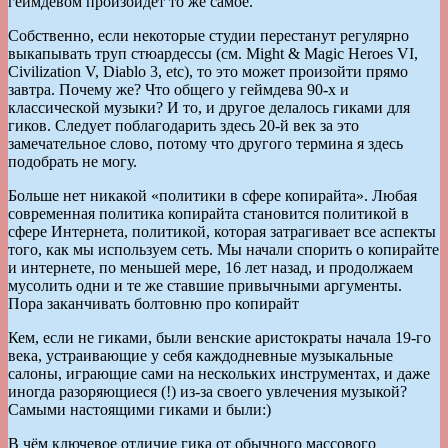
геймдевом произойдёт то же самое.
Собственно, если некоторые студии перестанут регулярно
выкапывать труп стюардессы (см. Might & Magic Heroes VI,
Civilization V, Diablo 3, etc), то это может произойти прямо
завтра. Почему же? Что общего у геймдева 90-х и
классической музыки? И то, и другое делалось гиками для
гиков. Следует поблагодарить здесь 20-й век за это
замечательное слово, потому что другого термина я здесь
подобрать не могу.
Больше нет никакой «политики в сфере копирайта». Любая
современная политика копирайта становится политикой в
сфере Интернета, политикой, которая затрагивает все аспекты
того, как мы используем сеть. Мы начали спорить о копирайте
и интернете, по меньшей мере, 16 лет назад, и продолжаем
мусолить одни и те же ставшие привычными аргументы.
Пора заканчивать болтовню про копирайт
Кем, если не гиками, были венские аристократы начала 19-го
века, устраивающие у себя каждодневные музыкальные
салоны, играющие сами на нескольких инструментах, и даже
иногда разоряющиеся (!) из-за своего увлечения музыкой?
Самыми настоящими гиками и были:)
В чём ключевое отличие гика от обычного массового