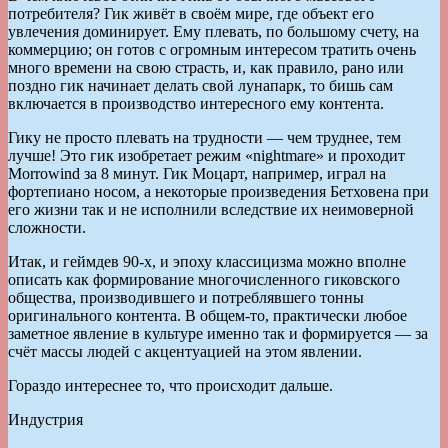
потребителя? Гик живёт в своём мире, где объект его
увлечения доминирует. Ему плевать, по большому счету, на
коммерцию; он готов с огромным интересом тратить очень
много времени на свою страсть, и, как правило, рано или
поздно гик начинает делать свой лунапарк, то бишь сам
включается в производство интересного ему контента.
Гику не просто плевать на трудности — чем труднее, тем
лучше! Это гик изобретает режим «nightmare» и проходит
Morrowind за 8 минут. Гик Моцарт, например, играл на
фортепиано носом, а некоторые произведения Бетховена при
его жизни так и не исполнили вследствие их неимоверной
сложности.
Итак, и геймдев 90-х, и эпоху классицизма можно вполне
описать как формирование многочисленного гиковского
общества, производившего и потреблявшего тонны
оригинального контента. В общем-то, практически любое
заметное явление в культуре именно так и формируется — за
счёт массы людей с акцентуацией на этом явлении.
Гораздо интереснее то, что происходит дальше.
Индустрия