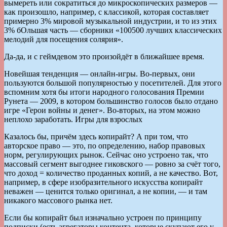
вымереть или сократиться до микроскопических размеров —
как произошло, например, с классикой, которая составляет
примерно 3% мировой музыкальной индустрии, и то из этих
3% бОльшая часть — сборники «100500 лучших классических
мелодий для посещения солярия».
Да-да, и с геймдевом это произойдёт в ближайшее время.
Новейшая тенденция — онлайн-игры. Во-первых, они
пользуются большой популярностью у посетителей. Для этого
вспомним хотя бы итоги народного голосования Премии
Рунета — 2009, в котором большинство голосов было отдано
игре «Герои войны и денег». Во-вторых, на этом можно
неплохо заработать. Игры для взрослых
Казалось бы, причём здесь копирайт? А при том, что
авторское право — это, по определению, набор правовых
норм, регулирующих рынок. Сейчас оно устроено так, что
массовый сегмент выгоднее гиковского — ровно за счёт того,
что доход = количество проданных копий, а не качество. Вот,
например, в сфере изобразительного искусства копирайт
неважен — ценится только оригинал, а не копии, — и там
никакого массового рынка нет.
Если бы копирайт был изначально устроен по принципу
подписки (есть агрегаторы контента, которые скупают его у