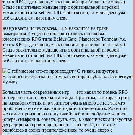
таких RPG, где надо думать головой при билде персонажа).
Стало значительно меньше игр с оригинальной игровой
механикой (типа Settlers I-II). Собственно, за меня здесь уже
всё сказали, см. картинку слева.
Жанр квеста исчез совсем, TBS находится на грани
вымирания. Существенно сократилось поголовье
классических RPG типа Baldur Gate, Planescape Torment (т.е.
таких RPG, где надо думать головой при билде персонажа).
Стало значительно меньше игр с оригинальной игровой
механикой (типа Settlers I-II). Собственно, за меня здесь уже
всё сказали, см. картинку слева.
Большая часть современных игр — это какая-то помесь RPG
от первого лица, шутера и аркады. При этом, что характерно,
на разработку этих игр тратится очень много денег, так что
проблема явно не в желании издателя сэкономить. Ровно то
же самое произошло и с музыкой: всё многообразие жанров
(опера, симфония, соната, фуга, etc.) в классическом искусстве
деградировало ровно до одного — песни. И, если я не
ошибаюсь в своих предположениях, то очень скоро с