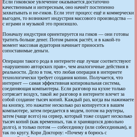
Если гиковское увлечение оказывается достаточно
качественным и интересным, оно начнёт постепенно
захватывать и не-гиков. Если этот процесс ещё и коммерчески
выгоден, то возникнет индустрия массового производства —
с играми и музыкой это произошло.
Поначалу индустрия ориентируется на гиков — они готовы
тратить больше денег. Потом рынок растёт, и в какой-то
момент массовая аудитория начинает приносить
сопоставимые деньги.
Операции такого рода в интернете еще лучше соответствуют
«нарушению авторских прав», чем аналогичные действия в
реальности. Дело в том, что любая операция в интернете
технологически требует создания копии. Получается, что
интернет — самая эффективная копировальная система,
соединяющая компьютеры. Если разговор на кухне только
сотрясает воздух, такой же разговор в интернете влечет за
собой создание тысяч копий. Каждый раз, когда вы нажимаете
на кнопку, это нажатие несколько раз копируется в вашем
компьютере, затем передается в модем, потом на роутеры,
затем (чаще всего) на сервер, который тоже создает несколько
тысяч копий (как временных, так и хранящихся довольно
долго), и только потом — собеседнику (или собеседникам), и
так по кругу. Кори Доктороу: «Почему я борюсь с