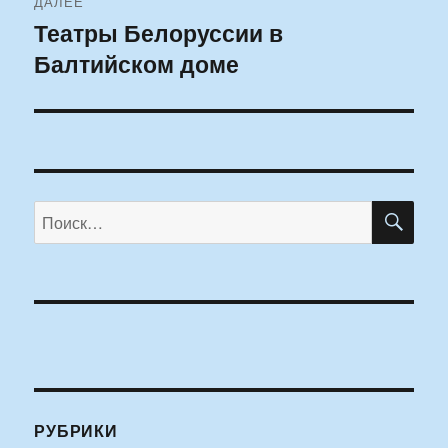
ДАЛЕЕ
Театры Белоруссии в
Следующая
Балтийском доме
запись:
ПО
Искать:
РУБРИКИ