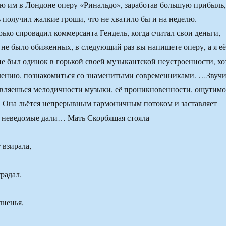
ю им в Лондоне оперу «Ринальдо», заработав большую прибыль,
ь получил жалкие гроши, что не хватило бы и на неделю. —
ько спровадил коммерсанта Гендель, когда считал свои деньги,
не было обиженных, в следующий раз вы напишете оперу, а я её
не был одинок в горькой своей музыкантской неустроенности, хо
алению, познакомиться со знаменитыми современниками. …Звуч
дивляешься мелодичности музыки, её проникновенности, ощутим
. Она льётся непрерывным гармоничным потоком и заставляет
в неведомые дали… Мать Скорбящая стояла
 взирала,
радал.
лненья,