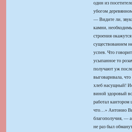
один из посетителе
убогом деревянном
— Видите ли, звуки
камни, необходимы
строения окажутся
существованием не
успев. Что говорит
усыпанное то роза
получают уж после
выговаривала, что 
хлеб насущный! Ио
виной здоровый во
работал кантором 
что…» Антонио Ви
благополучия, — а
не раз был обману