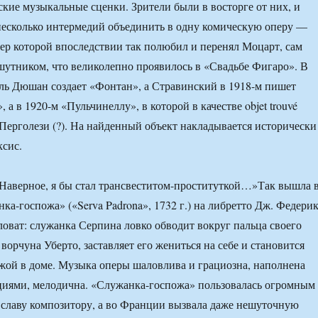
кие музыкальные сценки. Зрители были в восторге от них, и
несколько интермедий объединить в одну комическую оперу —
ктер которой впоследствии так полюбил и перенял Моцарт, сам
утником, что великолепно проявилось в «Свадьбе Фигаро». В
ль Дюшан создает «Фонтан», а Стравинский в 1918-м пишет
 а в 1920-м «Пульчинеллу», в которой в качестве objet trouvé
Перголези (?). На найденный объект накладывается исторически
ксис.
Наверное, я бы стал трансвеститом-проституткой…»Так вышла 
ка-госпожа» («Serva Padrona», 1732 г.) на либретто Дж. Федерик
оват: служанка Серпина ловко обводит вокруг пальца своего
ворчуна Уберто, заставляет его жениться на себе и становится
жой в доме. Музыка оперы шаловлива и грациозна, наполнена
иями, мелодична. «Служанка-госпожа» пользовалась огромным
 славу композитору, а во Франции вызвала даже нешуточную