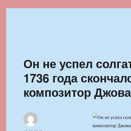
Ильменский фестиваль автор
Он не успел солга
1736 года скончал
композитор Джова