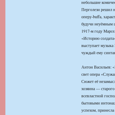
небольшие комичес
Перголези решил 
оперу-buffa, хара
будучи неуёмным ш
1917-м году Марсе
«Историю солдата»,
выступает музыка 
чуждый ему синта
Антон Васильев: «
свет опера «Служан
Сюжет её незамысл
хозяина — старого 
всевластной госпо
бытовыми интонац
успехом, принесла