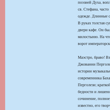
поэзией Духа, воп
св. Стефана, част
одежде. Длинные с
В руках толстая с
двери кафе. Он был
милостыню. На что 
ворот императорск
Маэстро, браво! В
Джованни Перголез
истории музыкаль
современника Баха
Перголези; кратко
бедности и лишени
сочинение, полное
известно, его твор