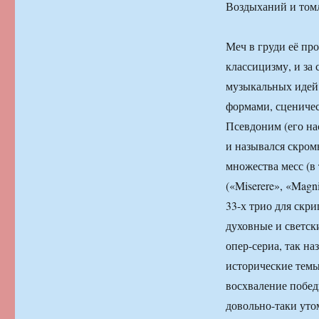
Воздыханий и том
Меч в груди её про
классицизму, и за
музыкальных идей
формами, сценичес
Псевдоним (его на
и назывался скром
множества месс (в
(«Miserere», «Magn
33-х трио для скр
духовные и светск
опер-сериа, так н
исторические темы
восхваление побед
довольно-таки уто