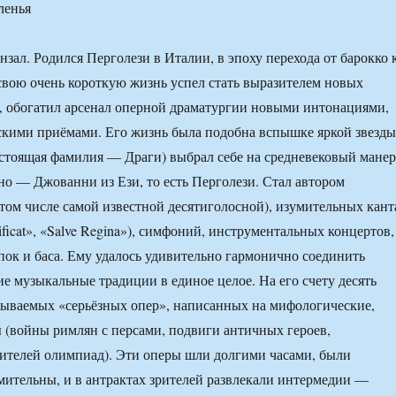
ленья
нзал. Родился Перголези в Италии, в эпоху перехода от барокко 
 свою очень короткую жизнь успел стать выразителем новых
, обогатил арсенал оперной драматургии новыми интонациями,
кими приёмами. Его жизнь была подобна вспышке яркой звезды
стоящая фамилия — Драги) выбрал себе на средневековый манер
но — Джованни из Ези, то есть Перголези. Стал автором
 том числе самой известной десятиголосной), изумительных кант
ificat», «Salve Regina»), симфоний, инструментальных концертов,
ипок и баса. Ему удалось удивительно гармонично соединить
ие музыкальные традиции в единое целое. На его счету десять
азываемых «серьёзных опер», написанных на мифологические,
 (войны римлян с персами, подвиги античных героев,
ителей олимпиад). Эти оперы шли долгими часами, были
мительны, и в антрактах зрителей развлекали интермедии —