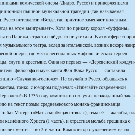
онниками комической оперы (Дидро, Руссо) и приверженцами
адиционной пышной музыкальной трагедии (так называемая
. Руссо потешался: «Везде, где приятное заменяют полезным,
егда на этом выигрывает». Хотя по приказу короля «буффоны»
ны из Парижа, страсти ещё долго не утихали. В атмосфере споро
 музыкального театра, вслед за итальянской, возник вскоре жан
еской оперы, где место легендарных мифологических героев
пцы, слуги и крестьяне. Одна из первых — «Деревенский колдун
ителя, философа и музыканта Жан Жака Руссо — составила
нцию «Служанке-госпоже». Не случайно Руссо, обращаясь к
антам, тонко, с юмором подмечал: «Избегайте современной
Перголези!»В 1735 году композитор получил неожиданный заказ
ию на текст поэмы средневекового монаха-францисканца
Стабат Матер» («Мать скорбящая стояла»); тема её — жалобы, пл
и казнённого Христа (1 часть), и страстная мольба грешника о
 после смерти — во 2-й части. Композитор с увлечением начал