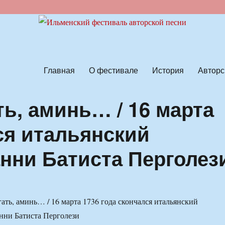
ской песни
Главная
О фестивале
История
Авторс
ть, аминь… / 16 марта
ся итальянский
нни Батиста Перголез