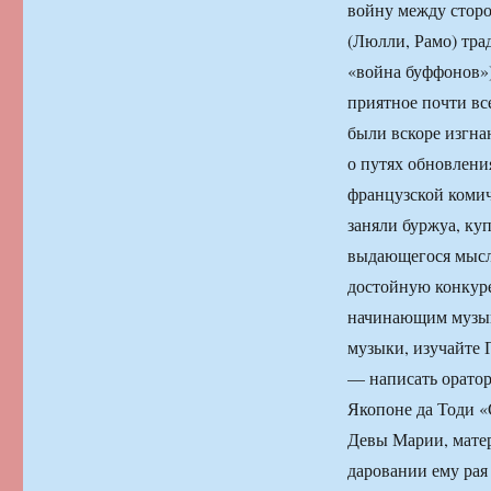
войну между стор
(Люлли, Рамо) тр
«война буффонов»)
приятное почти вс
были вскоре изгна
о путях обновления
французской комич
заняли буржуа, ку
выдающегося мысл
достойную конкуре
начинающим музык
музыки, изучайте 
— написать оратор
Якопоне да Тоди «
Девы Марии, матер
даровании ему рая