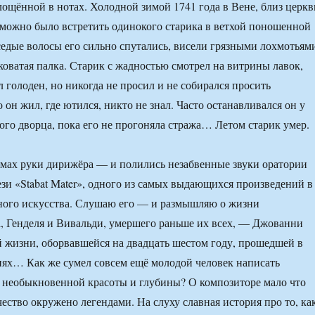
лощённой в нотах. Холодной зимой 1741 года в Вене, близ церкв
о можно было встретить одинокого старика в ветхой поношенной
едые волосы его сильно спутались, висели грязными лохмотьям
уковатая палка. Старик с жадностью смотрел на витрины лавок,
 голоден, но никогда не просил и не собирался просить
он жил, где ютился, никто не знал. Часто останавливался он у
ого дворца, пока его не прогоняла стража… Летом старик умер.
змах руки дирижёра — и полились незабвенные звуки оратории
и «Stabat Mater», одного из самых выдающихся произведений в
ного искусства. Слушаю его — и размышляю о жизни
, Генделя и Вивальди, умершего раньше их всех, — Джованни
й жизни, оборвавшейся на двадцать шестом году, прошедшей в
ях… Как же сумел совсем ещё молодой человек написать
 необыкновенной красоты и глубины? О композиторе мало что
чество окружено легендами. На слуху славная история про то, ка