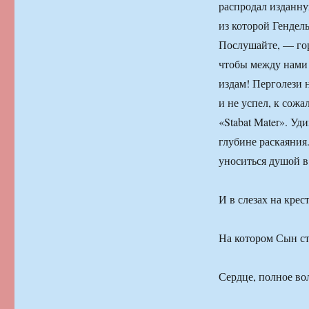
распродал изданну
из которой Гендел
Послушайте, — гор
чтобы между нами 
издам! Перголези 
и не успел, к сож
«Stabat Mater». У
глубине раскаяния
уноситься душой 
И в слезах на крест
На котором Сын ст
Сердце, полное во