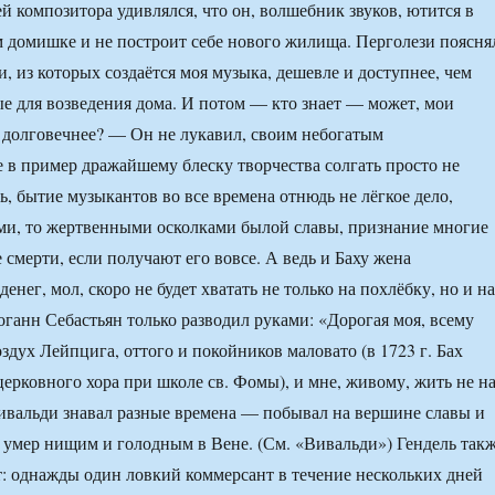
й композитора удивлялся, что он, волшебник звуков, ютится в
 домишке и не построит себе нового жилища. Перголези поясня
, из которых создаётся моя музыка, дешевле и доступнее, чем
е для возведения дома. И потом — кто знает — может, мои
 долговечнее? — Он не лукавил, своим небогатым
 в пример дражайшему блеску творчества солгать просто не
ь, бытие музыкантов во все времена отнюдь не лёгкое дело,
ми, то жертвенными осколками былой славы, признание многие
 смерти, если получают его вовсе. А ведь и Баху жена
денег, мол, скоро не будет хватать не только на похлёбку, но и на
ганн Себастьян только разводил руками: «Дорогая моя, всему
здух Лейпцига, оттого и покойников маловато (в 1723 г. Бах
церковного хора при школе св. Фомы), и мне, живому, жить не н
вальди знавал разные времена — побывал на вершине славы и
 умер нищим и голодным в Вене. (См. «Вивальди») Гендель так
т: однажды один ловкий коммерсант в течение нескольких дней