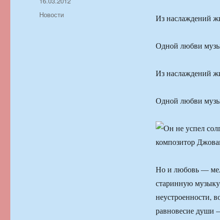
Автор
Опубликовано
16.03.2012
Рубрики
Новости
Из наслаждений ж
Одной любви музы
Из наслаждений ж
Одной любви музы
Но и любовь — ме
старинную музыку 
неустроенности, в
равновесие души —