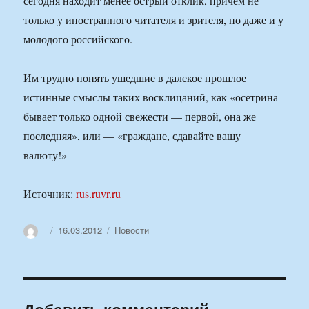
сегодня находит менее острый отклик, причем не
только у иностранного читателя и зрителя, но даже и у
молодого российского.
Им трудно понять ушедшие в далекое прошлое
истинные смыслы таких восклицаний, как «осетрина
бывает только одной свежести — первой, она же
последняя», или — «граждане, сдавайте вашу
валюту!»
Источник:
rus.ruvr.ru
Автор
Опубликовано
Рубрики
16.03.2012
Новости