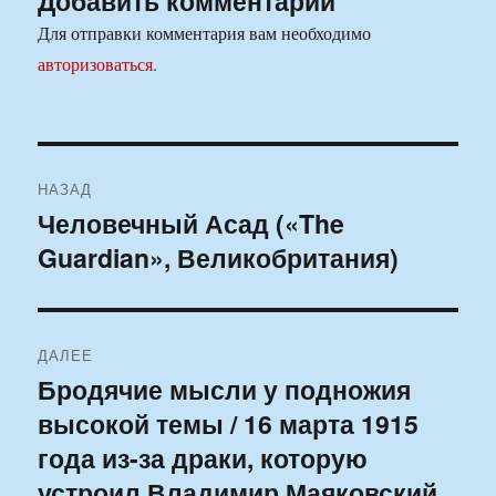
Добавить комментарий
Для отправки комментария вам необходимо
авторизоваться
.
Навигация
НАЗАД
по
Человечный Асад («The
Предыдущая
Guardian», Великобритания)
запись:
записям
ДАЛЕЕ
Бродячие мысли у подножия
Следующая
высокой темы / 16 марта 1915
запись:
года из-за драки, которую
устроил Владимир Маяковский,