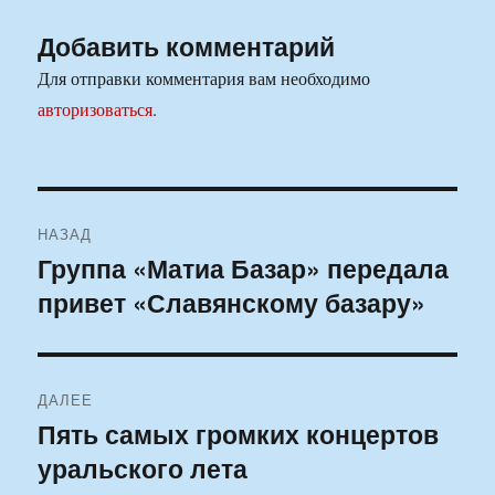
Добавить комментарий
Для отправки комментария вам необходимо
авторизоваться
.
Навигация
НАЗАД
по
Группа «Матиа Базар» передала
Предыдущая
привет «Славянскому базару»
запись:
записям
ДАЛЕЕ
Пять самых громких концертов
Следующая
уральского лета
запись: