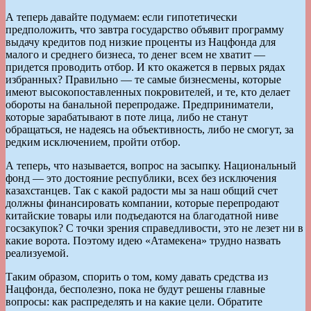
А теперь давайте подумаем: если гипотетически
предположить, что завтра государство объявит программу
выдачу кредитов под низкие проценты из Нацфонда для
малого и среднего бизнеса, то денег всем не хватит —
придется проводить отбор. И кто окажется в первых рядах
избранных? Правильно — те самые бизнесмены, которые
имеют высокопоставленных покровителей, и те, кто делает
обороты на банальной перепродаже. Предприниматели,
которые зарабатывают в поте лица, либо не станут
обращаться, не надеясь на объективность, либо не смогут, за
редким исключением, пройти отбор.
А теперь, что называется, вопрос на засыпку. Национальный
фонд — это достояние республики, всех без исключения
казахстанцев. Так с какой радости мы за наш общий счет
должны финансировать компании, которые перепродают
китайские товары или подъедаются на благодатной ниве
госзакупок? С точки зрения справедливости, это не лезет ни в
какие ворота. Поэтому идею «Атамекена» трудно назвать
реализуемой.
Таким образом, спорить о том, кому давать средства из
Нацфонда, бесполезно, пока не будут решены главные
вопросы: как распределять и на какие цели. Обратите