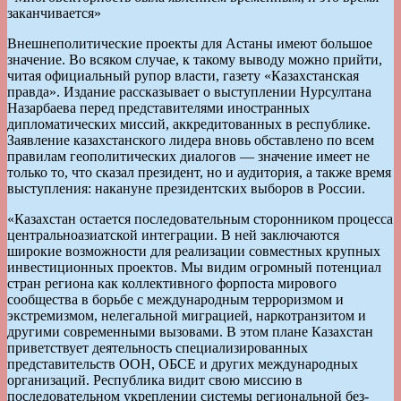
заканчивается»
Внешнеполитические проекты для Астаны имеют большое
значение. Во всяком случае, к такому выводу можно прийти,
читая официальный рупор власти, газету «Казахстанская
правда». Издание рассказывает о выступлении Нурсултана
Назарбаева перед представителями иностранных
дипломатических миссий, аккредитованных в республике.
Заявление казахстанского лидера вновь обставлено по всем
правилам геополитических диалогов — значение имеет не
только то, что сказал президент, но и аудитория, а также время
выступления: накануне президентских выборов в России.
«Казахстан остается последовательным сторонником процесса
центральноазиатской интеграции. В ней заключаются
широкие возможности для реализации совместных крупных
инвестиционных проектов. Мы видим огромный потенциал
стран региона как коллективного форпоста мирового
сообщества в борьбе с международным терроризмом и
экстремизмом, нелегальной миграцией, наркотранзитом и
другими современными вызовами. В этом плане Казахстан
приветствует деятельность специализированных
представительств ООН, ОБСЕ и других международных
организаций. Республика видит свою миссию в
последовательном укреплении системы региональной без­