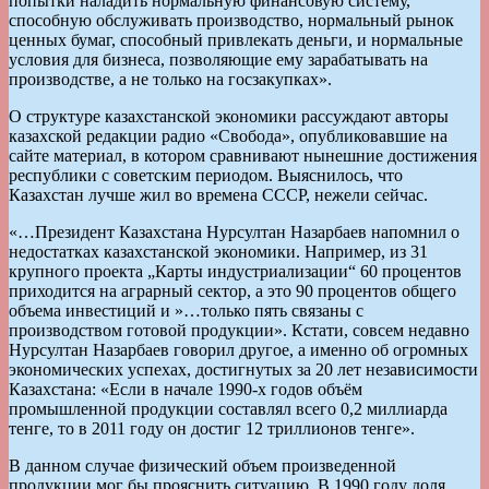
попытки наладить нормальную финансовую систему,
способную обслуживать производство, нормальный рынок
ценных бумаг, способный привлекать деньги, и нормальные
условия для бизнеса, позволяющие ему зарабатывать на
производстве, а не только на госзакупках».
О структуре казахстанской экономики рассуждают авторы
казахской редакции радио «Свобода», опубликовавшие на
сайте материал, в котором сравнивают нынешние достижения
республики с советским периодом. Выяснилось, что
Казахстан лучше жил во времена СССР, нежели сейчас.
«…Президент Казахстана Нурсултан Назарбаев напомнил о
недостатках казахстанской экономики. Например, из 31
крупного проекта „Карты индустриализации“ 60 процентов
приходится на аграрный сектор, а это 90 процентов общего
объема инвестиций и »…только пять связаны с
производством готовой продукции». Кстати, совсем недавно
Нурсултан Назарбаев говорил другое, а именно об огромных
экономических успехах, достигнутых за 20 лет независимости
Казахстана: «Если в начале 1990-х годов объём
промышленной продукции составлял всего 0,2 миллиарда
тенге, то в 2011 году он достиг 12 триллионов тенге».
В данном случае физический объем произведенной
продукции мог бы прояснить ситуацию. В 1990 году доля