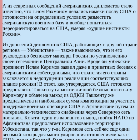
А из секретных сообщений американских дипломатов стало
известно, что г-ном Рахмоном делались намеки послу США о
готовности на определенных условиях разместить
американскую военную базу и вообще попытаться
переориентироваться на США, умеряя «худшие инстинкты
России».
Из донесений дипломатов США, работающих в другой стране
региона — Узбекистане — также выяснилось, что и его
руководство беспокоят маневры России по установлению
своей гегемонии в Центральной Азии. Вроде бы узбекский
президент Ислам Каримов заявил даже в приватных беседах с
американскими собеседниками, что стратегия его страны
заключается в недопущении реализации соответствующих
планов россиян! В ответ, как утверждается, США готовятся
предоставить Ташкенту гарантии личной безопасности г-ну
Каримову в обмен на выход из ОДКБ! Ташкенту же
предназначена и наибольшая сумма компенсации за участие в
поддержке военных операций США в Афганистане путем их
материально-технического снабжения через Северную сеть
поставок. Кстати, один из вариантов вывода войск НАТО из
Афганистана предполагает использование территории
Узбекистана, так что у г-на Каримова есть сейчас еще один
весомый козырь для манипулирования отношениями как с