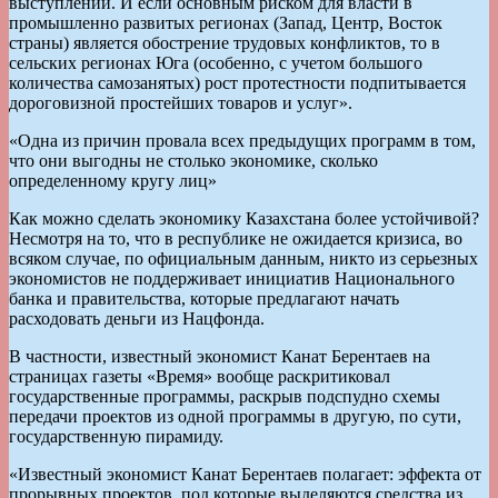
выступлений. И если основным риском для власти в
промышленно развитых регионах (Запад, Центр, Восток
страны) является обострение трудовых конфликтов, то в
сельских регионах Юга (особенно, с учетом большого
количества самозанятых) рост протестности подпитывается
дороговизной простейших товаров и услуг».
«Одна из причин провала всех предыдущих программ в том,
что они выгодны не столько экономике, сколько
определенному кругу лиц»
Как можно сделать экономику Казахстана более устойчивой?
Несмотря на то, что в республике не ожидается кризиса, во
всяком случае, по официальным данным, никто из серьезных
экономистов не поддерживает инициатив Национального
банка и правительства, которые предлагают начать
расходовать деньги из Нацфонда.
В частности, известный экономист Канат Берентаев на
страницах газеты «Время» вообще раскритиковал
государственные программы, раскрыв подспудно схемы
передачи проектов из одной программы в другую, по сути,
государственную пирамиду.
«Известный экономист Канат Берентаев полагает: эффекта от
прорывных проектов, под которые выделяются средства из