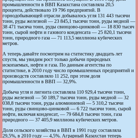
промышленности в ВВП Казахстана составляла 20,5
процента, действовало 19 796 предприятий. В
горнодобывающей отрасли добывалось угля 131 443 тысячи
тонн, руды железной — 23 845,1 тысячи тонн, руды медной —
38 471 тысяча тонн, руды свинцово-цинковой — 18 830 тысяч
тонн, сырой нефти и газового конденсата — 25 820,1 тысячи
тонн, природного газа — 71 113,5 миллиона кубических
метров.
А теперь давайте посмотрим на статистику двадцать лет
спустя, мы увидим рост только добычи природных
ископаемых, нефти и газа. По данным агентства по
статистике, в 2010 году число промышленных предприятий и
производств составляло 11 252, при этом доля
промышленности в ВВП — 32,9%.
Добыча угля и лигнита составляла 110 929,4 тысячи тонн,
руды железной — 50 189,7 тысячи тонн, руды медной — 32
038,8 тысячи тонн, руды алюминиевой — 5 310,2 тысячи
тонн, руды свинцово-цинковой — 6 722 тысячи тонн, сырой
нефти, включая конденсат, — 79 684,8 тысячи тонн, газа
природного — 37 405,9 миллиона кубических метров.
Доля сельского хозяйства в ВВП в 1991 году составляла
29,5%, в 2010 году — 4,5%. Аграрный Казахстан теперь