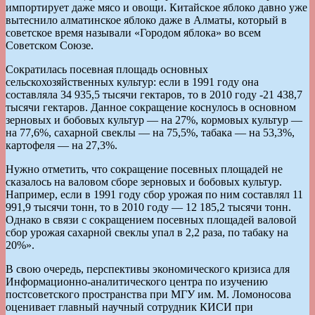
импортирует даже мясо и овощи. Китайское яблоко давно уже
вытеснило алматинское яблоко даже в Алматы, который в
советское время называли «Городом яблока» во всем
Советском Союзе.
Сократилась посевная площадь основных
сельскохозяйственных культур: если в 1991 году она
составляла 34 935,5 тысячи гектаров, то в 2010 году -21 438,7
тысячи гектаров. Данное сокращение коснулось в основном
зерновых и бобовых культур — на 27%, кормовых культур —
на 77,6%, сахарной свеклы — на 75,5%, табака — на 53,3%,
картофеля — на 27,3%.
Нужно отметить, что сокращение посевных площадей не
сказалось на валовом сборе зерновых и бобовых культур.
Например, если в 1991 году сбор урожая по ним составлял 11
991,9 тысячи тонн, то в 2010 году — 12 185,2 тысячи тонн.
Однако в связи с сокращением посевных площадей валовой
сбор урожая сахарной свеклы упал в 2,2 раза, по табаку на
20%».
В свою очередь, перспективы экономического кризиса для
Информационно-аналитического центра по изучению
постсоветского пространства при МГУ им. М. Ломоносова
оценивает главный научный сотрудник КИСИ при