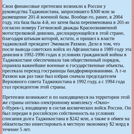
Свои финансовые претензии возникли к России у
руководства Таджикистана, запросившего $300 млн за
размещение 201-й военной базы. Вообще-то, ранее, в 2004
году, эта база была 4-й, но затем была переименована в 201-ю
согласно номеру Гатчинской дважды Краснознаменной
мотострелковой дивизии, дислоцирующейся в этой стране,
благодаря штыкам которой, кстати, и пришел к власти
таджикский президент Эмомали Рахмон. Дело в том, что
после вывода советских войск из Афганистана в 1989 году эта
дивизия в 1992-1996 годах в условиях гражданской войны в
Таджикистане обеспечивала там общественный порядок,
охраняла важнейшие военные и государственные объекты,
пресекала переход госграницы бандформированиями. А г-н
Рахмон как раз таки был избран сначала председателем
Верховного совета Таджикистана в 1992 году, а с 1994 года
стал президентом этой страны.
Претензии возникают и по находящемуся на территории этой
же страны оптико-электронному комплексу «Окно»
(«Нурек»), входящему в состав космических войск России. Он
был передан в российскую собственность на условиях
списания долга Таджикистана в $242 млн, а также в обмен на
обязательство инвестировать в местную экономику $2 млрд в
течение 5 лет.