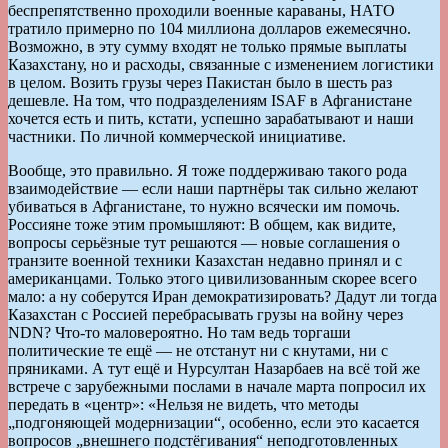
беспрепятственно проходили военные караваны, НАТО
тратило примерно по 104 миллиона долларов ежемесячно.
Возможно, в эту сумму входят не только прямые выплаты
Казахстану, но и расходы, связанные с изменением логистики
в целом. Возить грузы через Пакистан было в шесть раз
дешевле. На том, что подразделениям ISAF в Афганистане
хочется есть и пить, кстати, успешно зарабатывают и наши
частники. По личной коммерческой инициативе.
Вообще, это правильно. Я тоже поддерживаю такого рода
взаимодействие — если наши партнёры так сильно желают
убиваться в Афганистане, то нужно всячески им помочь.
Россияне тоже этим промышляют: В общем, как видите,
вопросы серьёзные тут решаются — новые соглашения о
транзите военной техники Казахстан недавно принял и с
американцами. Только этого цивилизованным скорее всего
мало: а ну соберутся Иран демократизировать? Дадут ли тогда
Казахстан с Россией перебрасывать грузы на войну через
NDN? Что-то маловероятно. Но там ведь торгаши
политические те ещё — не отстанут ни с кнутами, ни с
пряниками. А тут ещё и Нурсултан Назарбаев на всё той же
встрече с зарубежными послами в начале марта попросил их
передать в «центр»: «Нельзя не видеть, что методы
„подгоняющей модернизации“, особенно, если это касается
вопросов „внешнего подстёгивания“ неподготовленных