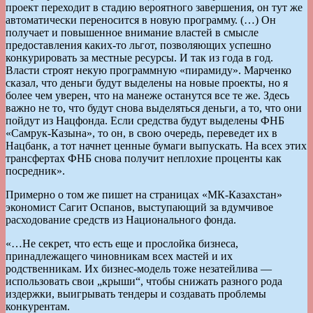
проект переходит в стадию вероятного завершения, он тут же
автоматически переносится в новую программу. (…) Он
получает и повышенное внимание властей в смысле
предоставления каких-то льгот, позволяющих успешно
конкурировать за местные ресурсы. И так из года в год.
Власти строят некую программную «пирамиду». Марченко
сказал, что деньги будут выделены на новые проекты, но я
более чем уверен, что на манеже останутся все те же. Здесь
важно не то, что будут снова выделяться деньги, а то, что они
пойдут из Нацфонда. Если средства будут выделены ФНБ
«Самрук-Казына», то он, в свою очередь, переведет их в
Нацбанк, а тот начнет ценные бумаги выпускать. На всех этих
трансфертах ФНБ снова получит неплохие проценты как
посредник».
Примерно о том же пишет на страницах «МК-Казахстан»
экономист Сагит Оспанов, выступающий за вдумчивое
расходование средств из Национального фонда.
«…Не секрет, что есть еще и прослойка бизнеса,
принадлежащего чиновникам всех мастей и их
родственникам. Их бизнес-модель тоже незатейлива —
использовать свои „крыши“, чтобы снижать разного рода
издержки, выигрывать тендеры и создавать проблемы
конкурентам.