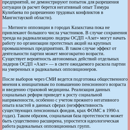
предприятий, не демонстрируют попыток для разрешения
ситуации (в расчет берется негативный опыт Тимура
Кулибаева по разрешению трудовых конфликтов в
Мангистауской области).
— Митинги оппозиции в городах Казахстана пока не
привлекают большого числа участников. В случае сохранения
тренда на радикализацию лидеры ОСДП «Азат» могут начать
работу по организации протестных акций на крупных
промышленных предприятиях. В таком случае эффект от
деятельности партии может многократно возрасти.
Существует вероятность автономных действий отдельных
лидеров ОСДП «Азат» — в свете ожидаемого раскола партии
на умеренных и радикальных оппозиционеров.
После выборов через СМИ ведется подготовка общественного
мнения к инициативам по повышению пенсионного возраста
и введению страховой медицины. Реализация данных
социальных реформ приведет к росту социальной
напряженности, особенно с учетом прежнего негативного
опыта властей в данных сферах (неэффективность
существующих пенсионных фондов, крах ФОМС в 1990-х
годах). Таким образом, социальная база протестности может
быть существенно расширена, упростится идеологическая
работа радикальных оппозиционных групп.