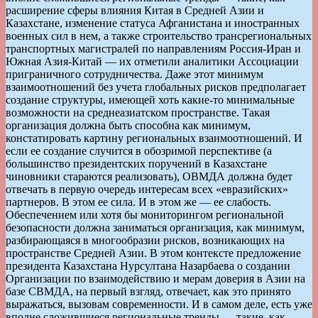
расширение сферы влияния Китая в Средней Азии и
Казахстане, изменение статуса Афганистана и иностранных
военных сил в нем, а также строительство трансрегиональных
транспортных магистралей по направлениям Россия-Иран и
Южная Азия-Китай — их отметили аналитики Ассоциации
приграничного сотрудничества. Даже этот минимум
взаимоотношений без учета глобальных рисков предполагает
создание структуры, имеющей хоть какие-то минимальные
возможности на среднеазиатском пространстве. Такая
организация должна быть способна как минимум,
констатировать картину региональных взаимоотношений. И
если ее создание случится в обозримой перспективе (а
большинство президентских поручений в Казахстане
чиновники стараются реализовать), ОВМДА должна будет
отвечать в первую очередь интересам всех «евразийских»
партнеров. В этом ее сила. И в этом же — ее слабость.
Обеспечением или хотя бы мониторингом региональной
безопасности должна заниматься организация, как минимум,
разбирающаяся в многообразии рисков, возникающих на
пространстве Средней Азии. В этом контексте предложение
президента Казахстана Нурсултана Назарбаева о создании
Организации по взаимодействию и мерам доверия в Азии на
базе СВМДА, на первый взгляд, отвечает, как это принято
выражаться, вызовам современности. И в самом деле, есть уже
вполне сложившиеся региональные тренды — такие, как