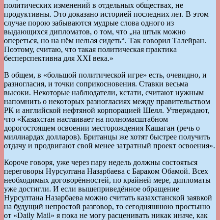
политических изменений в отдельных обществах, не
продуктивны. Это доказано историей последних лет. В этом
случае порою забываются мудрые слова одного из
выдающихся дипломатов, о том, что „на штык можно
опереться, но на нём нельзя сидеть“. Так говорил Талейран.
Поэтому, считаю, что такая политическая практика
бесперспективна для XXI века.»
В общем, в «большой политической игре» есть, очевидно, и
разногласия, и точки соприкосновения. Ставки весьма
высоки. Некоторые наблюдатели, кстати, считают нужным
напомнить о некоторых разногласиях между правительством
РК и английской нефтяной корпорацией Шелл. Утверждают,
что «Казахстан настаивает на полномасштабном
дорогостоящем освоении месторождения Кашаган (речь о
миллиардах долларов). Британцы же хотят быстрее получить
отдачу и продвигают свой менее затратный проект освоения».
Короче говоря, уже через пару недель должны состояться
переговоры Нурсултана Назарбаева с Бараком Обамой. Всех
необходимых договорённостей, по крайней мере, дипломаты
уже достигли. И если вышеприведённое обращение
Нурсултана Назарбаева можно считать казахстанской заявкой
на будущий непростой разговор, то сегодняшнюю простыню
от «Daily Mail» я пока не могу расценивать никак иначе, как