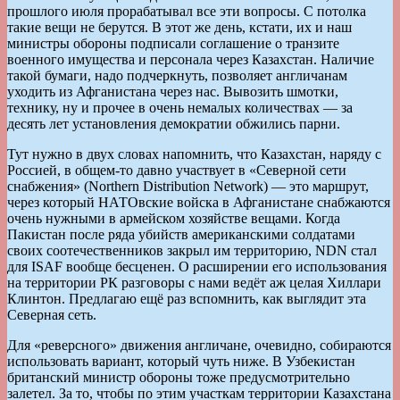
прошлого июля прорабатывал все эти вопросы. С потолка
такие вещи не берутся. В этот же день, кстати, их и наш
министры обороны подписали соглашение о транзите
военного имущества и персонала через Казахстан. Наличие
такой бумаги, надо подчеркнуть, позволяет англичанам
уходить из Афганистана через нас. Вывозить шмотки,
технику, ну и прочее в очень немалых количествах — за
десять лет установления демократии обжились парни.
Тут нужно в двух словах напомнить, что Казахстан, наряду с
Россией, в общем-то давно участвует в «Северной сети
снабжения» (Northern Distribution Network) — это маршрут,
через который НАТОвские войска в Афганистане снабжаются
очень нужными в армейском хозяйстве вещами. Когда
Пакистан после ряда убийств американскими солдатами
своих соотечественников закрыл им территорию, NDN стал
для ISAF вообще бесценен. О расширении его использования
на территории РК разговоры с нами ведёт аж целая Хиллари
Клинтон. Предлагаю ещё раз вспомнить, как выглядит эта
Северная сеть.
Для «реверсного» движения англичане, очевидно, собираются
использовать вариант, который чуть ниже. В Узбекистан
британский министр обороны тоже предусмотрительно
залетел. За то, чтобы по этим участкам территории Казахстана