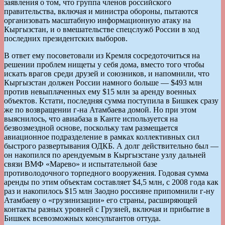
заявления о том, что группа членов российского
правительства, включая и министра обороны, пытаются
организовать масштабную информационную атаку на
Кыргызстан, и о вмешательстве спецслужб России в ход
последних президентских выборов.
В ответ ему посоветовали из Кремля сосредоточиться на
решении проблем нищеты у себя дома, вместо того чтобы
искать врагов среди друзей и союзников, и напомнили, что
Кыргызстан должен России намного больше — $493 млн
против невыплаченных ему $15 млн за аренду военных
объектов. Кстати, последняя сумма поступила в Бишкек сразу
же по возвращении г-на Атамбаева домой. Но при этом
выяснилось, что авиабаза в Канте используется на
безвозмездной основе, поскольку там размещается
авиационное подразделение в рамках коллективных сил
быстрого развертывания ОДКБ. А долг действительно был —
он накопился по арендуемым в Кыргызстане узлу дальней
связи ВМФ «Марево» и испытательной базе
противолодочного торпедного вооружения. Годовая сумма
аренды по этим объектам составляет $4,5 млн, с 2008 года как
раз и накопилось $15 млн Заодно россияне припомнили г-ну
Атамбаеву о «грузинизации» его страны, расширяющей
контакты разных уровней с Грузией, включая и прибытие в
Бишкек всевозможных консультантов оттуда.