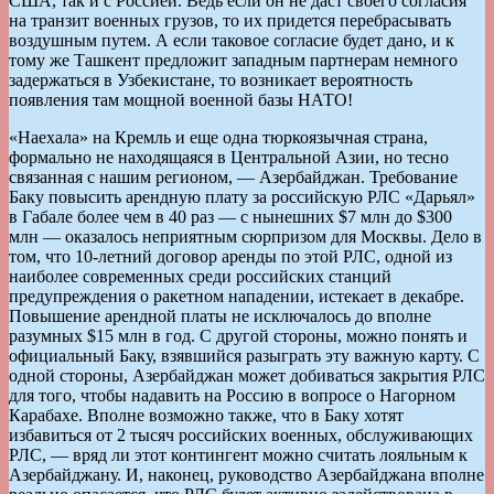
США, так и с Россией. Ведь если он не даст своего согласия
на транзит военных грузов, то их придется перебрасывать
воздушным путем. А если таковое согласие будет дано, и к
тому же Ташкент предложит западным партнерам немного
задержаться в Узбекистане, то возникает вероятность
появления там мощной военной базы НАТО!
«Наехала» на Кремль и еще одна тюркоязычная страна,
формально не находящаяся в Центральной Азии, но тесно
связанная с нашим регионом, — Азербайджан. Требование
Баку повысить арендную плату за российскую РЛС «Дарьял»
в Габале более чем в 40 раз — с нынешних $7 млн до $300
млн — оказалось неприятным сюрпризом для Москвы. Дело в
том, что 10-летний договор аренды по этой РЛС, одной из
наиболее современных среди российских станций
предупреждения о ракетном нападении, истекает в декабре.
Повышение арендной платы не исключалось до вполне
разумных $15 млн в год. С другой стороны, можно понять и
официальный Баку, взявшийся разыграть эту важную карту. С
одной стороны, Азербайджан может добиваться закрытия РЛС
для того, чтобы надавить на Россию в вопросе о Нагорном
Карабахе. Вполне возможно также, что в Баку хотят
избавиться от 2 тысяч российских военных, обслуживающих
РЛС, — вряд ли этот контингент можно считать лояльным к
Азербайджану. И, наконец, руководство Азербайджана вполне