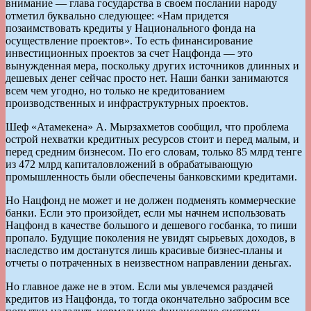
внимание — глава государства в своем послании народу
отметил буквально следующее: «Нам придется
позаимствовать кредиты у Национального фонда на
осуществление проектов». То есть финансирование
инвестиционных проектов за счет Нацфонда — это
вынужденная мера, поскольку других источников длинных и
дешевых денег сейчас просто нет. Наши банки занимаются
всем чем угодно, но только не кредитованием
производственных и инфраструктурных проектов.
Шеф «Атамекена» А. Мырзахметов сообщил, что проблема
острой нехватки кредитных ресурсов стоит и перед малым, и
перед средним бизнесом. По его словам, только 85 млрд тенге
из 472 млрд капиталовложений в обрабатывающую
промышленность были обеспечены банковскими кредитами.
Но Нацфонд не может и не должен подменять коммерческие
банки. Если это произойдет, если мы начнем использовать
Нацфонд в качестве большого и дешевого госбанка, то пиши
пропало. Будущие поколения не увидят сырьевых доходов, в
наследство им достанутся лишь красивые бизнес-планы и
отчеты о потраченных в неизвестном направлении деньгах.
Но главное даже не в этом. Если мы увлечемся раздачей
кредитов из Нацфонда, то тогда окончательно забросим все