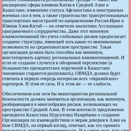
расширение сферы влияния Китая в Средней Азии и
Казахстане, изменение статуса Афганистана и иностранных
военных сил в нем, а также строительство трансрегиональных
транспортных магистралей по направлениям Россия-Иран и
Южная Азия-Китай — их отметили аналитики Ассоциации
приграничного сотрудничества. Даже этот минимум
взаимоотношений без учета глобальных рисков предполагает
создание структуры, имеющей хоть какие-то минимальные
возможности на среднеазиатском пространстве. Такая
организация должна быть способна как минимум,
констатировать картину региональных взаимоотношений. И
если ее создание случится в обозримой перспективе (а
большинство президентских поручений в Казахстане
чиновники стараются реализовать), ОВМДА должна будет
отвечать в первую очередь интересам всех «евразийских»
партнеров. В этом ее сила. И в этом же — ее слабость.
Обеспечением или хотя бы мониторингом региональной
безопасности должна заниматься организация, как минимум,
разбирающаяся в многообразии рисков, возникающих на
пространстве Средней Азии. В этом контексте предложение
президента Казахстана Нурсултана Назарбаева о создании
Организации по взаимодействию и мерам доверия в Азии на
базе СВМДА, на первый взгляд, отвечает, как это принято
выражаться, вызовам современности. И в самом деле, есть уже