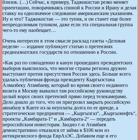
близок. (…) Сейчас, к примеру, Таджикистан резко меняет
ориентацию, поворачиваясь спиной к России и Ирану и делая
ставку на однозначное следование американским указаниям.
Ну и что? Таджикистан — это тупик, и он станет еще более
непреодолимым тупиком, даже если эта специальная группа
чего-то ему наобещает…
Очень интересен в этом смысле расклад газеты «Деловая
неделя» — издание публикует статью о претензиях
среднеазиатских государств по отношению к России.
«Как раз по совпадению в канун прошедших президентских
выборов выяснилось, что многие страны региона дружно
выступают против присутствия России здесь. Больше всего
удалась публичная фронда президенту Кыргызстана
Алмазбеку Атамбаеву, который во время своего недавнего
визита в Москву вывалил там российскому руководству
целый ворох своих претензий прямо перед телекамерами.
Дело дошло до того, что он пригрозил закрыть российскую
авиабазу в Канте из-за неуплаты долга по ее аренде, а
стратегические предприятия — „Кыргызгаз“, „Кыргызнефть“,
проекты „Камбарата-1“ и „Камбарата-2“ — передать
нероссийским инвесторам. Заодно г-н Атамбаев
демонстративно отказался от займа в $106 млн из
антикризисного фонда ЕврАзЭС. Добавим еще и его