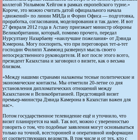
коллегой Уильямом Хейгом в рамках европейского турне.»
Короче, это можно считать датой официального начала
«движений» по линии МИДа и Форин Офиса — подготовка,
проработка, согласования, моделирования и так далее. И вот
27 февраля 2012 года в Астану приезжает министр обороны
Великобритании, который, помимо прочего, передал
Нурсултану Назарбаеву «наилучшие пожелания» от Дэвида
Кэмерона. Могу поспорить, что при переговорах тет-а-тет
господин Филипп Хаммонд развернул мысль своего
непосредственного руководителя. И вот после этого всего,
президент Казахстана и заговорил о визите, как о весьма
близком.
«Между нашими странами налажены тесные политические и
экономические контакты. Мы отметили 20-летие со дня
установления дипломатических отношений между
Казахстаном и Великобританией. Предстоящий визит
премьер-министра Дэвида Камерона в Казахстан важен для
нас».
Потом государственное телевидение ещё и уточнило, что
визит планируется на май. Так вот, можно с уверенностью
говорить о том, что подобные заявления могут основываться
только на точной, всесторонней и оперативной информации
от соответствующих ведомств. В том числе и от тех, кто с