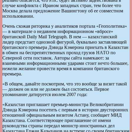
реально опасается, что РЛС будет активно задействована в
случае конфликта с Ираном западных стран, тем более что
Москва делала предложение Вашингтону об ее совместном
использовании.
Очень схожая риторика у аналитиков портала «Геополитика»
— в материале о недавнем информационном «вбросе»
британской Daily Mail Telegraph. В нем — казахстанский
лидер предстает одиозной фигурой, буквально заставляющей
британского премьера Дэвида Кэмерона приехать в Казахстан
в обмен на беспрепятственных проход грузов НАТО по
Северной сети поставок. Авторы сайта намекают: за
взаимными информационными ударами стоит нечто большее,
нежели желание провести время в компании британского
премьера.
«В общем, давайте посмотрим, что это вообще за визит такой
— должен он или не должен был состояться. Первое
упоминание датируется июлем 2007 года:
«Казахстан приглашает премьер-министра Великобритании
Дэвида Кэмерона посетить с первым в истории двусторонних
отношений официальным визитом Астану, сообщает МИД
Казахстана. Соответствующее приглашение от имени
руководства страны передал министр иностранных дел
Казахстана Ержан Казыханов на встрече со своим британским