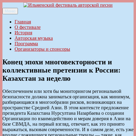
Перейти
к
Меню
Ильменский фестиваль авторской песни
содержимому
Главная
О фестивале
История
Авторская музыка
Программа
Организаторы и спонсоры
Конец эпохи многовекторности и
коллективные претензии к России:
Казахстан за неделю
Обеспечением или хотя бы мониторингом региональной
безопасности должна заниматься организация, как минимум,
разбирающаяся в многообразии рисков, возникающих на
пространстве Средней Азии. В этом контексте предложение
президента Казахстана Нурсултана Назарбаева о создании
Организации по взаимодействию и мерам доверия в Азии на
базе СВМДА, на первый взгляд, отвечает, как это принято
выражаться, вызовам современности. И в самом деле, есть уже
вполне сложившиеся региональные тренды — такие, как