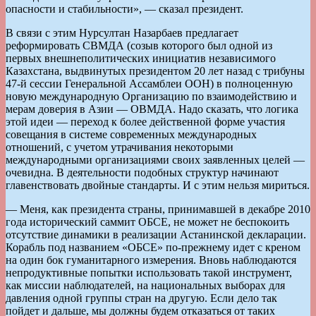
опасности и стабильности», — сказал президент.
В связи с этим Нурсултан Назарбаев предлагает
реформировать СВМДА (созыв которого был одной из
первых внешнеполитических инициатив независимого
Казахстана, выдвинутых президентом 20 лет назад с трибуны
47-й сессии Генеральной Ассамблеи ООН) в полноценную
новую международную Организацию по взаимодействию и
мерам доверия в Азии — ОВМДА. Надо сказать, что логика
этой идеи — переход к более действенной форме участия
совещания в системе современных международных
отношений, с учетом утрачивания некоторыми
международными организациями своих заявленных целей —
очевидна. В деятельности подобных структур начинают
главенствовать двойные стандарты. И с этим нельзя мириться.
— Меня, как президента страны, принимавшей в декабре 2010
года исторический саммит ОБСЕ, не может не беспокоить
отсутствие динамики в реализации Астанинской декларации.
Корабль под названием «ОБСЕ» по-прежнему идет с креном
на один бок гуманитарного измерения. Вновь наблюдаются
непродуктивные попытки использовать такой инструмент,
как миссии наблюдателей, на национальных выборах для
давления одной группы стран на другую. Если дело так
пойдет и дальше, мы должны будем отказаться от таких