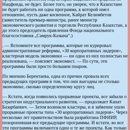
Нацфонда, не будет. Более того, он уверен, что в Казахстане
не будет работать ни одна программа, к которой имел
отношение, пусть даже косвенное, Кайрат Келимбетов
(заместитель премьер-министра, ранее министр
экономического развития и торговли Республики Казахстан, а
до этого председатель правления Фонда национального
благосостояния „Самрук-Казына“.)
. — Вспомните все программы, которые он курировал:
административные реформы, «30 корпоративных лидеров»,
кластерная модель экономики — ни одна из них полностью не
реализована, — поясняет экономист. — По сути, эти
программы были просто большим пиаром.
По мнению Берентаева, одна из причин провала всех
предыдущих программ в том, что они выгодны не столько
экономике, сколько определенному кругу лиц.
— Кстати, когда появились прорывные проекты, все забыли о
стратегии индустриального развития, — продолжает Канат
Базарбаевич. — Затем возникли кластеры, и в забвение ушли
прорывные проекты типа «30 корпоративных лидеров». Через
несколько лет правительством была разработана ПФИИР,
похоронившая все предыдущие программы. И кстати, во все
эти программы включаются одни и те же проекты. Как только