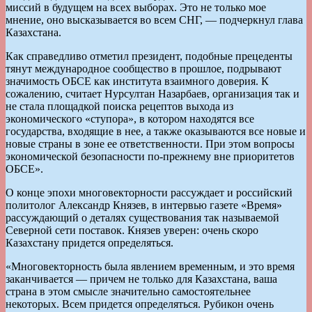
миссий в будущем на всех выборах. Это не только мое
мнение, оно высказывается во всем СНГ, — подчеркнул глава
Казахстана.
Как справедливо отметил президент, подобные прецеденты
тянут международное сообщество в прошлое, подрывают
значимость ОБСЕ как института взаимного доверия. К
сожалению, считает Нурсултан Назарбаев, организация так и
не стала площадкой поиска рецептов выхода из
экономического «ступора», в котором находятся все
государства, входящие в нее, а также оказываются все новые и
новые страны в зоне ее ответственности. При этом вопросы
экономической безопасности по-прежнему вне приоритетов
ОБСЕ».
О конце эпохи многовекторности рассуждает и российский
политолог Александр Князев, в интервью газете «Время»
рассуждающий о деталях существования так называемой
Северной сети поставок. Князев уверен: очень скоро
Казахстану придется определяться.
«Многовекторность была явлением временным, и это время
заканчивается — причем не только для Казахстана, ваша
страна в этом смысле значительно самостоятельнее
некоторых. Всем придется определяться. Рубикон очень