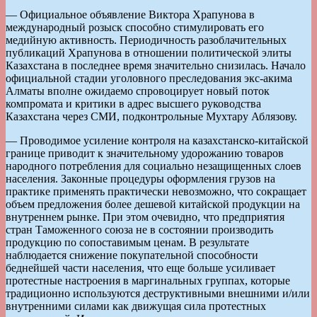
— Официальное объявление Виктора Храпунова в
международный розыск способно стимулировать его
медийную активность. Периодичность разоблачительных
публикаций Храпунова в отношении политической элиты
Казахстана в последнее время значительно снизилась. Начало
официальной стадии уголовного преследования экс-акима
Алматы вполне ожидаемо спровоцирует новый поток
компромата и критики в адрес высшего руководства
Казахстана через СМИ, подконтрольные Мухтару Аблязову.
— Проводимое усиление контроля на казахстанско-китайской
границе приводит к значительному удорожанию товаров
народного потребления для социально незащищенных слоев
населения. Законные процедуры оформления грузов на
практике применять практически невозможно, что сокращает
объем предложения более дешевой китайской продукции на
внутреннем рынке. При этом очевидно, что предприятия
стран Таможенного союза не в состоянии производить
продукцию по сопоставимым ценам. В результате
наблюдается снижение покупательной способности
беднейшей части населения, что еще больше усиливает
протестные настроения в маргинальных группах, которые
традиционно используются деструктивными внешними и/или
внутренними силами как движущая сила протестных