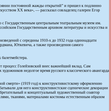
стоянии постоянной жажды открытий” и пришел к подлинно
скусством ХХ века», — рассказал совладелец галереи Егор
но с Государственным центральным театральным музеем им.
оссийским Государственным архивом литературы и искусства и
оизведений с середины 1910-х до 1932 года одиннадцати
рдмана, Юткевича, а также произведения самого
 балетмейстера.
тот процесс Голейзовский внес важнейший вклад. Сам
х художников недолгое время русского классического авангарда
сной смерти» (1919 год) к конструктивистскому оформлению
атывали для него конструктивистские сценические декорации
обретательный и концептуальный художественный соавтор
алями, тканями, материалами костюмы естественным образом