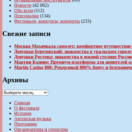
Новости
(42 062)
Обо всем
(112)
Персоналии
(134)
Фестивали, конкурсы, концерты
(233)
Свежие записи
Москва Махачкала самолет: комфортное путешествие
Девушки Березовский: знакомства в уральском город
Девушки Ростова: знакомства в южной столице Росси
Мартин Казино: Премиум-платформа для ценителей а
Martin Casino 800: Рекордный 800% бонус и безгран
Архивы
Архивы
Главная
О фестивале
История
Авторская музыка
Программа
Организаторы и спонсоры