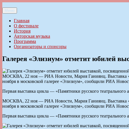
Перейти
к
Меню
Ильменский фестиваль авторской песни
содержимому
Главная
О фестивале
История
Авторская музыка
Программа
Организаторы и спонсоры
Галерея «Элизиум» отметит юбилей вы
МОСКВА, 22 ноя — РИА Новости, Мария Ганиянц. Выставка «Ху
ноября в московской галерее «Элизиум», сообщили РИА Новост
Первая выставка цикла — «Памятники русского театрального ав
МОСКВА, 22 ноя — РИА Новости, Мария Ганиянц. Выставка «Ху
ноября в московской галерее «Элизиум», сообщили РИА Новост
Первая выставка цикла — «Памятники русского театрального ав