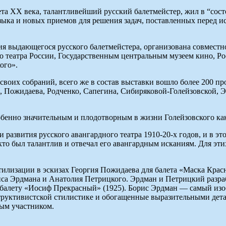
ета ХХ века, талантливейший русский балетмейстер, жил в “со
зыка и новых приемов для решения задач, поставленных перед и
ия выдающегося русского балетмейстера, организована совмест
о театра России, Государственным центральным музеем кино, Р
ого».
своих собраний, всего же в состав выставки вошло более 200 пр
, Пожидаева, Родченко, Сапегина, Сибиряковой-Голейзовской, Э
обенно значительным и плодотворным в жизни Голейзовского как
 развития русского авангардного театра 1910-20-х годов, и в э
то был талантлив и отвечал его авангардным исканиям. Для эти
стилизации в эскизах Георгия Пожидаева для балета «Маска Кра
са Эрдмана и Анатолия Петрицкого. Эрдман и Петрицкий разраб
 к балету «Иосиф Прекрасный» (1925). Борис Эрдман — самый из
структивистской стилистике и обогащенные выразительными дет
ным участником.