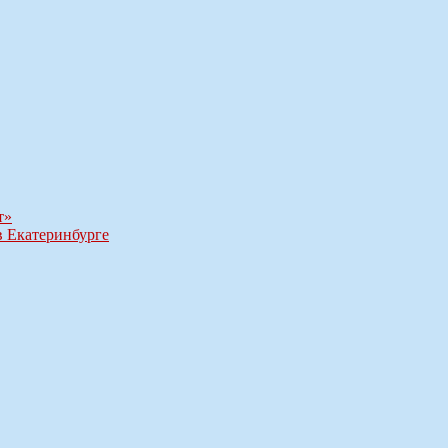
т»
в Екатеринбурге