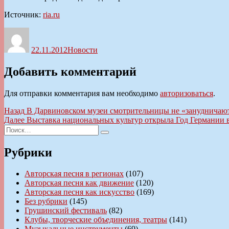
Источник:
ria.ru
Автор
Опубликовано
Рубрики
22.11.2012
Новости
Добавить комментарий
Для отправки комментария вам необходимо
авторизоваться
.
Навигация
Предыдущая
Назад
В Дарвиновском музеи смотрительницы не «занудничаю
запись:
Следующая
Далее
Выставка национальных культур открыла Год Германии 
по
Искать:
запись:
Поиск
записям
Рубрики
Авторская песня в регионах
(107)
Авторская песня как движение
(120)
Авторская песня как искусство
(169)
Без рубрики
(145)
Грушинский фестиваль
(82)
Клубы, творческие объединения, театры
(141)
Музыкальные инструменты
(69)