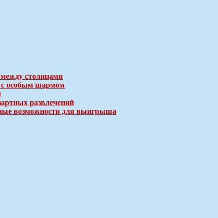
 между столицами
е с особым шармом
и
зартных развлечений
ичные возможности для выигрыша