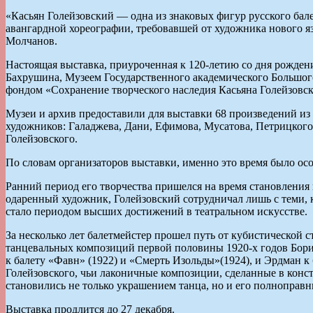
«Касьян Голейзовский — одна из знаковых фигур русского бал
авангардной хореографии, требовавшей от художника нового я
Молчанов.
Настоящая выставка, приуроченная к 120-летию со дня рожден
Бахрушина, Музеем Государственного академического Большог
фондом «Сохранение творческого наследия Касьяна Голейзовск
Музеи и архив предоставили для выставки 68 произведений из 
художников: Галаджева, Дани, Ефимова, Мусатова, Петрицкого
Голейзовского.
По словам организаторов выставки, именно это время было ос
Ранний период его творчества пришелся на время становления и
одаренный художник, Голейзовский сотрудничал лишь с теми, к
стало периодом высших достижений в театральном искусстве.
За несколько лет балетмейстер прошел путь от кубистической 
танцевальных композиций первой половины 1920-х годов Бори
к балету «Фавн» (1922) и «Смерть Изольды»(1924), и Эрдман
Голейзовского, чьи лаконичные композиции, сделанные в кон
становились не только украшением танца, но и его полноправ
Выставка продлится до 27 декабря.