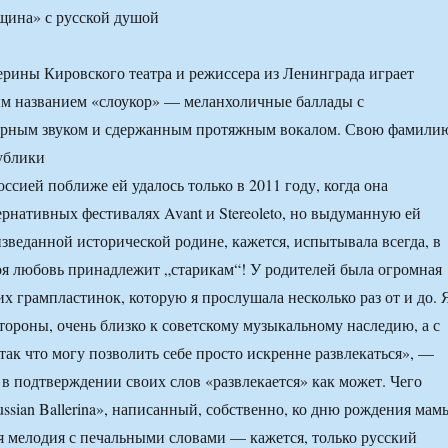
ерины Кировского театра и режиссера из Ленинграда играет
ым названием «слоукор» — меланхоличные баллады с
рным звуком и сдержанным протяжным вокалом. Свою фамили
публики
ссией поближе ей удалось только в 2011 году, когда она
ернативных фестивалях Avant и Stereoleto, но выдуманную ей
изведанной исторической родине, кажется, испытывала всегда, в
я любовь принадлежит „старикам“! У родителей была огромная
их грампластинок, которую я прослушала несколько раз от и до. 
стороны, очень близко к советскому музыкальному наследию, а с
так что могу позволить себе просто искренне развлекаться», —
в подтверждении своих слов «развлекается» как может. Чего
ssian Ballerina», написанный, собственно, ко дню рождения мам
я мелодия с печальными словами — кажется, только русский