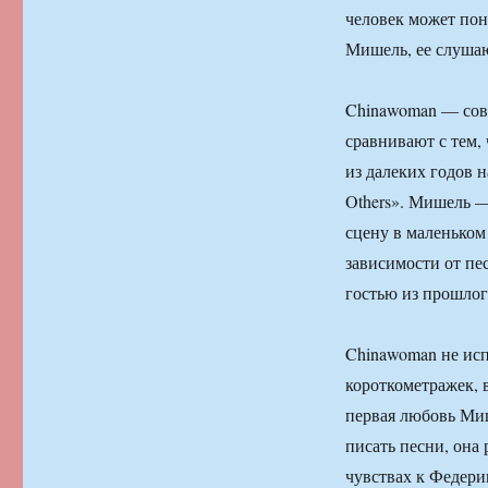
человек может поня
Мишель, ее слушаю
Chinawoman — совр
сравнивают с тем,
из далеких годов 
Others». Мишель —
сцену в маленьком
зависимости от пе
гостью из прошлог
Chinawoman не исп
короткометражек, 
первая любовь Миш
писать песни, она
чувствах к Федери