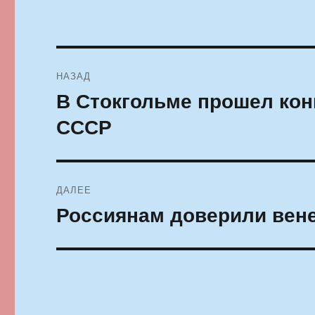
Навигация
НАЗАД
по
В Стокгольме прошел кон
Предыдущая
запись:
записям
СССР
ДАЛЕЕ
Россиянам доверили вен
Следующая
запись: