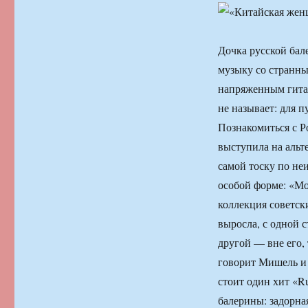
Дочка русской бал
музыку со странн
напряженным гита
не называет: для 
Познакомиться с Ро
выступила на альт
самой тоску по не
особой форме: «Мо
коллекция советск
выросла, с одной 
другой — вне его, 
говорит Мишель и 
стоит один хит «Ru
балерины: задорна