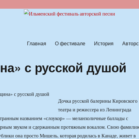
ской песни
Главная
О фестивале
История
Авторс
на» с русской душой
Дочка русской балерины Кировского
театра и режиссера из Ленинграда
странным названием «слоукор» — меланхоличные баллады с
рным звуком и сдержанным протяжным вокалом. Свою фамили
публики она просто Мишель, которая родилась в Канаде, живет в