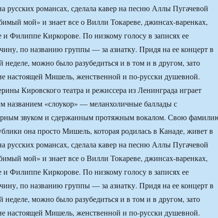
на русских романсах, сделала кавер на песню Аллы Пугачевой
юбимый мой» и знает все о Вилли Токареве, джинсах-варенках,
 и Филиппе Киркорове. По низкому голосу в записях ее
ину, по названию группы — за азиатку. Придя на ее концерт в
 неделе, можно было разубедиться и в том и в другом, зато
ие настоящей Мишель, женственной и по-русски душевной.
ерины Кировского театра и режиссера из Ленинграда играет
ым названием «слоукор» — меланхоличные баллады с
рным звуком и сдержанным протяжным вокалом. Свою фамили
публики она просто Мишель, которая родилась в Канаде, живет в
на русских романсах, сделала кавер на песню Аллы Пугачевой
юбимый мой» и знает все о Вилли Токареве, джинсах-варенках,
 и Филиппе Киркорове. По низкому голосу в записях ее
ину, по названию группы — за азиатку. Придя на ее концерт в
 неделе, можно было разубедиться и в том и в другом, зато
ие настоящей Мишель, женственной и по-русски душевной.