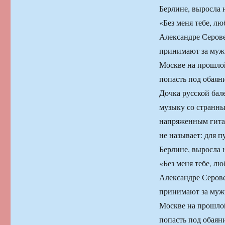
Берлине, выросла 
«Без меня тебе, л
Александре Серове
принимают за мужч
Москве на прошлой
попасть под обаян
Дочка русской бал
музыку со странн
напряженным гита
не называет: для 
Берлине, выросла 
«Без меня тебе, л
Александре Серове
принимают за мужч
Москве на прошлой
попасть под обаян