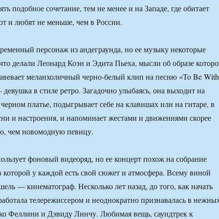
ть подобное сочетание, тем не менее и на Западе, где обитает
т и любят не меньше, чем в России.
еменный персонаж из андеграунда, но ее музыку некоторые
 что делали Леонард Коэн и Эдита Пьеха, мысли об образе котор
навевает меланхоличный черно-белый клип на песню «To Be With
 девушка в стиле ретро. Загадочно улыбаясь, она выходит на
 черном платье, подыгрывает себе на клавишах или на гитаре, в
сни и настроения, и напоминает жестами и движениями скорее
о, чем новомодную певицу.
ользует фоновый видеоряд, но ее концерт похож на собрание
в которой у каждой есть свой сюжет и атмосфера. Всему виной
ель — кинематограф. Несколько лет назад, до того, как начать
 работала телережиссером и неоднократно признавалась в нежны
ко Феллини и Дэвиду Линчу. Любимая вещь, саундтрек к