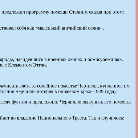
е предложил программу помощи Сталину, сказав при этом:
ствовал себя как «маленький английский ослик».
народы, насидевшись в военных окопах и бомбоубежищах,
ве с Клементом Эттли.
лачивать счета за семейное поместье Чартвелл, купленное им
тояния Черчилль потерял в биржевом крахе 1929 года).
 тысяч фунтов и предложили Черчиллю выкупить его поместье
йдет во владение Национального Треста. Так и случилось: