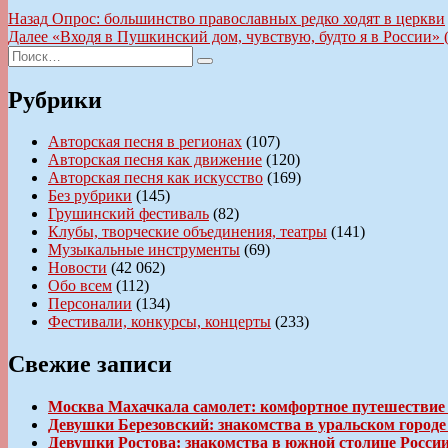
Навигация
Предыдущая
Назад
Опрос: большинство православных редко ходят в церкви
запись:
Следующая
Далее
«Входя в Пушкинский дом, чувствую, будто я в России»
по
Искать:
запись:
Поиск
записям
Рубрики
Авторская песня в регионах
(107)
Авторская песня как движение
(120)
Авторская песня как искусство
(169)
Без рубрики
(145)
Грушинский фестиваль
(82)
Клубы, творческие объединения, театры
(141)
Музыкальные инструменты
(69)
Новости
(42 062)
Обо всем
(112)
Персоналии
(134)
Фестивали, конкурсы, концерты
(233)
Свежие записи
Москва Махачкала самолет: комфортное путешествие
Девушки Березовский: знакомства в уральском город
Девушки Ростова: знакомства в южной столице Росси