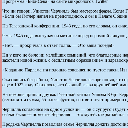
Программа «БибиСева» на сайте микроблогов Twitter
Что ни говори, Уинстон Черчилль был мастером фразы. Когда 
«Если бы Гитлер напал на преисподнюю, я бы в Палате Общин 
На Тегеранской конференции 1943 года, по его словам, он сид
9 мая 1945 года, выступая на митинге перед огромной ликующе
«Нет, — прокричала в ответ толпа. — Это ваша победа!»
Ни у кого не было ни малейших сомнений, что благодарные н
захотели новой жизни, с бесплатным образованием и здравоохр
«К зданию Парламента подошло совершенно пустое такси. Из н
Оказавшись без работы, Уинстон Черчилль вскоре понял, что п
еще в 1922 году. Оказалось, что бывший глава крупнейшей импе
На помощь пришли друзья. Газетный магнат Уильям Юарт Берр
(сегодня эта сумма, 55 тысяч фунтов, соответствует примерно 
Черчилль согласился на одном условии — он с супругой будет 
сейчас бывшее поместье Черчилля — это музей, открытый для 
Продажа Чартвелла позволила семье Черчилля дожить достойно