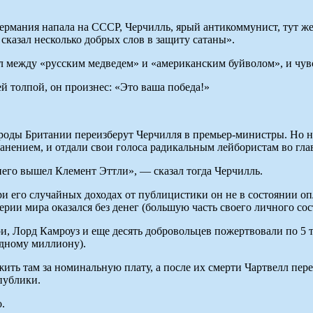
Германия напала на СССР, Черчилль, ярый антикоммунист, тут ж
сказал несколько добрых слов в защиту сатаны».
ел между «русским медведем» и «американским буйволом», и чув
й толпой, он произнес: «Это ваша победа!»
ароды Британии переизберут Черчилля в премьер-министры. Но 
анением, и отдали свои голоса радикальным лейбористам во гла
его вышел Клемент Эттли», — сказал тогда Черчилль.
ри его случайных доходах от публицистики он не в состоянии оп
рии мира оказался без денег (большую часть своего личного сос
и, Лорд Камроуз и еще десять добровольцев пожертвовали по 5
одному миллиону).
жить там за номинальную плату, а после их смерти Чартвелл пере
публики.
.