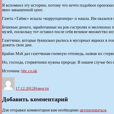
Я вспомнил эту историю, потому что нечто подобное произошло
явно завышенной цене.
Газета «Таймс» искала «коррупционера» и нашла. Им оказался 
Бешеные деньги, заработанные на рок-гастролях и миллионах 
музей, поскольку тот оставил после себя великое множество ин
Газетчики, которые буквально рылись в мусорных ящиках в по
дожить свои дни.
Брайан Мэй дал газетчкиам гневную отповедь, назвав их стер
Но, господа, стервятники нужны природе. В нашем случае без и
Источник:
bbc.co.uk
Автор
Опубликовано
Рубрики
17.12.2012
Новости
Добавить комментарий
Для отправки комментария вам необходимо
авторизоваться
.