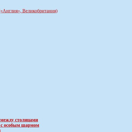
 («Англия», Великобритания)
 между столицами
е с особым шармом
и