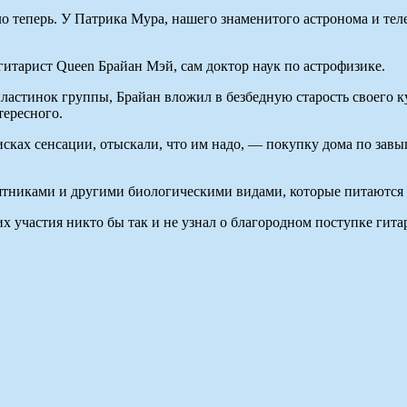
 теперь. У Патрика Мура, нашего знаменитого астронома и теле
гитарист Queen Брайан Мэй, сам доктор наук по астрофизике.
пластинок группы, Брайан вложил в безбедную старость своего 
тересного.
исках сенсации, отыскали, что им надо, — покупку дома по зав
вятниками и другими биологическими видами, которые питаются
х участия никто бы так и не узнал о благородном поступке гита