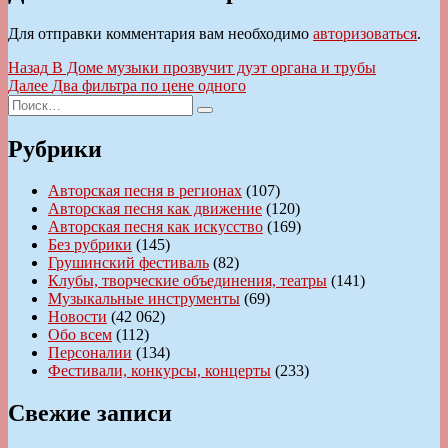
Для отправки комментария вам необходимо
авторизоваться
.
Навигация
Предыдущая
Назад
В Доме музыки прозвучит дуэт органа и трубы
запись:
Следующая
Далее
Два фильтра по цене одного
по
Искать:
запись:
Поиск
записям
Рубрики
Авторская песня в регионах
(107)
Авторская песня как движение
(120)
Авторская песня как искусство
(169)
Без рубрики
(145)
Грушинский фестиваль
(82)
Клубы, творческие объединения, театры
(141)
Музыкальные инструменты
(69)
Новости
(42 062)
Обо всем
(112)
Персоналии
(134)
Фестивали, конкурсы, концерты
(233)
Свежие записи