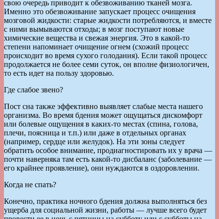
свою очередь приводит к обезвоживанию тканей мозга.
Именно это обезвоживание запускает процесс очищения
мозговой жидкости: старые жидкости потребляются, и вместе
с ними вымываются отходы; в мозг поступают новые
химические вещества и свежая энергия. Это в какой-то
степени напоминает очищение огнем (схожий процесс
происходит во время сухого голодания). Если такой процесс
продолжается не более семи суток, он вполне физиологичен,
то есть идет на пользу здоровью.
Где слабое звено?
Пост сна также эффективно выявляет слабые места нашего
организма. Во время бдения может ощущаться дискомфорт
или болевые ощущения в каких-то местах (спина, голова,
плечи, поясница и т.п.) или даже в отдельных органах
(например, сердце или желудок). На эти зоны следует
обратить особое внимание, продиагностировать их у врача —
почти наверняка там есть какой-то дисбаланс (заболевание —
его крайнее проявление), они нуждаются в оздоровлении.
Когда не спать?
Конечно, практика ночного бдения должна выполняться без
ущерба для социальной жизни, работы — лучше всего будет
провести ее в ночь с пятницы на субботу или с субботы на