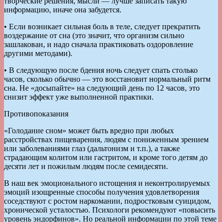
творческие решения, мысли — лучше записать такую
информацию, иначе она забудется.
• Если возникает сильная боль в теле, следует прекратить
воздержание от сна (это значит, что организм сильно
зашлакован, и надо сначала практиковать оздоровление
другими методами).
• В следующую после бдения ночь следует спать столько
часов, сколько обычно — это восстановит нормальный ритм
сна. Не «досыпайте» на следующий день по 12 часов, это
снизит эффект уже выполненной практики.
Противопоказания
«Голодание сном» может быть вредно при любых
расстройствах пищеварения, людям с пониженным зрением
или заболеваниями глаз (дальтонизм и т.п.), а также
страдающим колитом или гастритом, и кроме того детям до
десяти лет и пожилым людям после семидесяти.
В наш век эмоционального истощения и неконтролируемых
эмоций изощренные способы получения удовлетворения
соседствуют с ростом наркомании, подростковым суицидом,
хронической усталостью. Психологи рекомендуют «повысить
уровень эндорфинов». Но реальной информации по этой теме