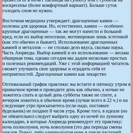
воскресенье (более комфортный вариант). Больше суток
голодать сном не нужно.
Восточная медицина утверждает: драгоценные камни —
полезны для здоровья. Но, естественно, камни — особенно
крупные драгоценные — так же могут нанести и большой
вред, если их выбор неосознан, мотивирован лишь эстетикой
(как это обычно и бывает). Использование драгоценных
камней и металлов — не столько дело вкуса, сколько наука.
Часть Аюрведы. Выбор камней и их использование — весьма
обширная тема, однако сегодня мы дадим несколько простых
и полезных рекомендаций. Уже с этой информацией читатель
сможет улучшить свое здоровье и оградить себя от
неприятностей. Драгоценные камни как лекарство
Оптимальный график практики: вы встаете в пятницу утром в
привычное время и проводите день как обычно, а ночью не
ложитесь спать и целый день субботы также не спите, а
вечером ложитесь в обычное время (лучше всего в 22 ч.) и на
следующее утро просыпаетесь (если надо, поставьте
будильник) не позднее 8 часов утра. Кроме того, в идеале (но
не обязательно) следует выбрать одну из ночей по лунному
календарю, в которые Аюрведа рекомендует эту практику:
ночь полнолуния, ночь новолуния (это два периода смены
циклов Луны), либо одиннадцатая ночь в цикле растущей