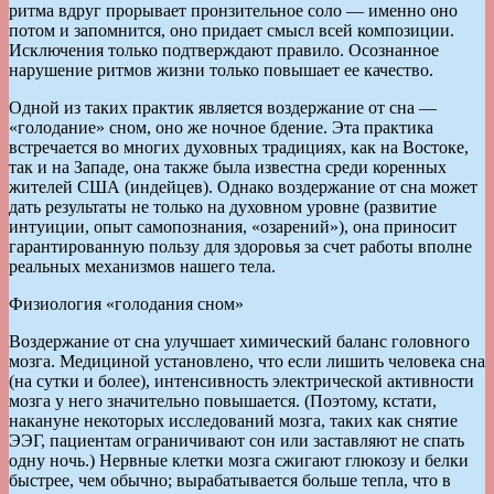
ритма вдруг прорывает пронзительное соло — именно оно
потом и запомнится, оно придает смысл всей композиции.
Исключения только подтверждают правило. Осознанное
нарушение ритмов жизни только повышает ее качество.
Одной из таких практик является воздержание от сна —
«голодание» сном, оно же ночное бдение. Эта практика
встречается во многих духовных традициях, как на Востоке,
так и на Западе, она также была известна среди коренных
жителей США (индейцев). Однако воздержание от сна может
дать результаты не только на духовном уровне (развитие
интуиции, опыт самопознания, «озарений»), она приносит
гарантированную пользу для здоровья за счет работы вполне
реальных механизмов нашего тела.
Физиология «голодания сном»
Воздержание от сна улучшает химический баланс головного
мозга. Медициной установлено, что если лишить человека сна
(на сутки и более), интенсивность электрической активности
мозга у него значительно повышается. (Поэтому, кстати,
накануне некоторых исследований мозга, таких как снятие
ЭЭГ, пациентам ограничивают сон или заставляют не спать
одну ночь.) Нервные клетки мозга сжигают глюкозу и белки
быстрее, чем обычно; вырабатывается больше тепла, что в