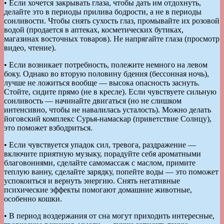
• Если хочется закрывать глаза, чтобы дать им отдохнуть,
делайте это в периоды прилива бодрости, а не в периоды
сонливости. Чтобы снять сухость глаз, промывайте их розовой
водой (продается в аптеках, косметических бутиках,
магазинах восточных товаров). Не напрягайте глаза (просмотр
видео, чтение).
• Если возникает потребность, полежите немного на левом
боку. Однако во вторую половину бдения (бессонная ночь),
лучше не ложиться вообще — высока опасность заснуть.
Стойте, сидите прямо (не в кресле). Если чувствуете сильную
сонливость — начинайте двигаться (но не слишком
интенсивно, чтобы не навалилась усталость). Можно делать
йоговский комплекс Сурья-намаскар (приветствие Солнцу),
это поможет взбодриться.
• Если чувствуется упадок сил, тревога, раздражение —
включите приятную музыку, порадуйте себя ароматными
благовониями, сделайте самомассаж с маслом, примите
теплую ванну, сделайте зарядку, попейте воды — это поможет
успокоиться и вернуть энергию. Снять негативные
психические эффекты помогают домашние животные,
особенно кошки.
• В период воздержания от сна могут приходить интересные,