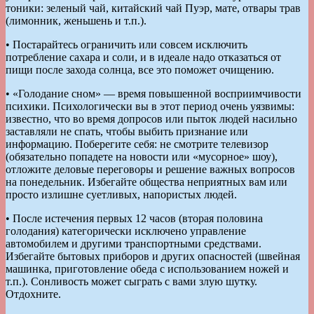
тоники: зеленый чай, китайский чай Пуэр, мате, отвары трав
(лимонник, женьшень и т.п.).
• Постарайтесь ограничить или совсем исключить
потребление сахара и соли, и в идеале надо отказаться от
пищи после захода солнца, все это поможет очищению.
• «Голодание сном» — время повышенной восприимчивости
психики. Психологически вы в этот период очень уязвимы:
известно, что во время допросов или пыток людей насильно
заставляли не спать, чтобы выбить признание или
информацию. Поберегите себя: не смотрите телевизор
(обязательно попадете на новости или «мусорное» шоу),
отложите деловые переговоры и решение важных вопросов
на понедельник. Избегайте общества неприятных вам или
просто излишне суетливых, напористых людей.
• После истечения первых 12 часов (вторая половина
голодания) категорически исключено управление
автомобилем и другими транспортными средствами.
Избегайте бытовых приборов и других опасностей (швейная
машинка, приготовление обеда с использованием ножей и
т.п.). Сонливость может сыграть с вами злую шутку.
Отдохните.