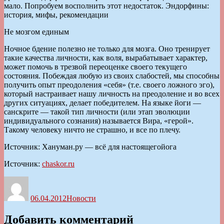
мало. Попробуем восполнить этот недостаток. Эндорфины:
история, мифы, рекомендации
Не мозгом единым
Ночное бдение полезно не только для мозга. Оно тренирует
такие качества личности, как воля, вырабатывает характер,
может помочь в трезвой переоценке своего текущего
состояния. Побеждая любую из своих слабостей, мы способны
получить опыт преодоления «себя» (т.е. своего ложного эго),
который настраивает нашу личность на преодоление и во всех
других ситуациях, делает победителем. На языке йоги —
санскрите — такой тип личности (или этап эволюции
индивидуального сознания) называется Вира, «герой».
Такому человеку ничто не страшно, и все по плечу.
Источник: Хануман.ру — всё для настоящегойога
Источник:
chaskor.ru
Автор
Опубликовано
Рубрики
06.04.2012
Новости
Добавить комментарий