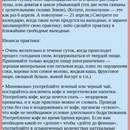
луны, или девятая в цикле убывающей (эти две ночи связаны
с целительными силами Земли). (Кстати, полнолуние — это
как раз 6 апреля. А новолуние — 21 апреля.) Смотрите по
календарю, когда такие ночи придутся на выходные, и заранее
запланируйте свою практику; либо сделайте практику в
ближайшие свободные выходные.
Нюансы практики:
• Очень желательно в течение суток, когда происходит
процесс голодания сном, воздерживаться от твердой пищи.
Принимайте только жидкую пищу (неограниченно —
хорошая минеральная или питьевая вода, плюс по ощущениям
соки, коровье или соевое молоко, жидкая каша, фруктовое
пюре, овощной бульон, живой йогурт и т.п.)
• Минимально употребляйте зеленый или черный чай,
постарайтесь исключить кофе и энергетические напитки.
Употреблять кофе, когда хочется спать — нездоровая
привычка, и в ходе практики можно ее сломать. Проведя
сутки без сна и воздерживаясь от кофе, организм «усвоит»,
что кофе не необходимое условие длительного бодрствования.
Употребление кофе во время бдения вредно. Если вам
необходим какой-то «допинг» чтобы «дойти до финиша»,
употребляйте в ограниченных количествах натуральные